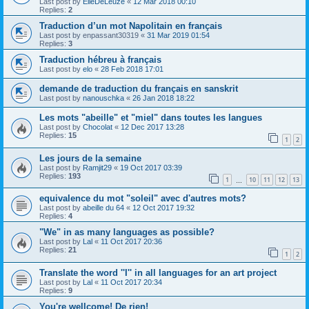
Last post by
ElieDeLeuze
«
12 Mar 2018 00:10
Replies:
2
Traduction d’un mot Napolitain en français
Last post by
enpassant30319
«
31 Mar 2019 01:54
Replies:
3
Traduction hébreu à français
Last post by
elo
«
28 Feb 2018 17:01
demande de traduction du français en sanskrit
Last post by
nanouschka
«
26 Jan 2018 18:22
Les mots "abeille" et "miel" dans toutes les langues
Last post by
Chocolat
«
12 Dec 2017 13:28
Replies:
15
1
2
Les jours de la semaine
Last post by
Ramjit29
«
19 Oct 2017 03:39
Replies:
193
1
10
11
12
13
…
equivalence du mot "soleil" avec d'autres mots?
Last post by
abeille du 64
«
12 Oct 2017 19:32
Replies:
4
"We" in as many languages as possible?
Last post by
Lal
«
11 Oct 2017 20:36
Replies:
21
1
2
Translate the word ''I'' in all languages for an art project
Last post by
Lal
«
11 Oct 2017 20:34
Replies:
9
You're wellcome! De rien!