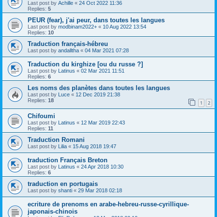
Last post by
Achille
«
24 Oct 2022 11:36
Replies:
5
PEUR (fear), j'ai peur, dans toutes les langues
Last post by
modbinam2022+
«
10 Aug 2022 13:54
Replies:
10
Traduction français-hébreu
Last post by
andalltha
«
04 Mar 2021 07:28
Traduction du kirghize [ou du russe ?]
Last post by
Latinus
«
02 Mar 2021 11:51
Replies:
6
Les noms des planètes dans toutes les langues
Last post by
Luce
«
12 Dec 2019 21:38
Replies:
18
1
2
Chifoumi
Last post by
Latinus
«
12 Mar 2019 22:43
Replies:
11
Traduction Romani
Last post by
Lilia
«
15 Aug 2018 19:47
traduction Français Breton
Last post by
Latinus
«
24 Apr 2018 10:30
Replies:
6
traduction en portugais
Last post by
shanti
«
29 Mar 2018 02:18
ecriture de prenoms en arabe-hebreu-russe-cyrillique-
japonais-chinois