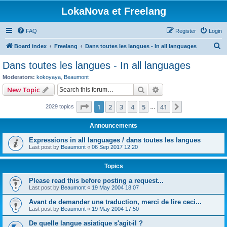
LokaNova et Freelang
FAQ
Register
Login
S
Board index
Freelang
Dans toutes les langues - In all languages
e
Dans toutes les langues - In all languages
a
Moderators:
kokoyaya
,
Beaumont
r
Search
Advanced search
New Topic
c
Page
1
of
41
1
2
3
4
5
41
Next
2029 topics
h
…
Announcements
Expressions in all languages / dans toutes les langues
Last post by
Beaumont
«
06 Sep 2017 12:20
Topics
Please read this before posting a request...
Last post by
Beaumont
«
19 May 2004 18:07
Avant de demander une traduction, merci de lire ceci...
Last post by
Beaumont
«
19 May 2004 17:50
De quelle langue asiatique s'agit-il ?