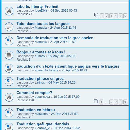
Liberté, liberty, Freiheit
Last post by
IpseDixit
«
04 Sep 2015 00:43
Replies:
77
1
2
3
4
5
6
Toto, dans toutes les langues
Last post by
Manuela
«
24 Aug 2015 11:44
Replies:
5
Demande de traduction vers le grec ancien
Last post by
Manuela
«
21 Apr 2017 10:07
Replies:
4
Bonjour à toutes et à tous !
Last post by
sunar5
«
15 May 2015 05:03
Replies:
8
traduction d'un texte sicientifique anglais vers le français
Last post by
ahmed biologiste
«
25 Apr 2015 18:21
Traduction phrase en grec
Last post by
Latinus
«
04 May 2015 14:25
Replies:
6
Comment compter?
Last post by
supernova
«
16 Jan 2015 17:09
Replies:
126
1
6
7
8
9
…
Traduction en hébreu
Last post by
Maïwenn
«
25 Dec 2014 21:57
Replies:
2
Traduction gaélique irlandais
Last post by
Gearoid_2
«
10 Dec 2014 13:52