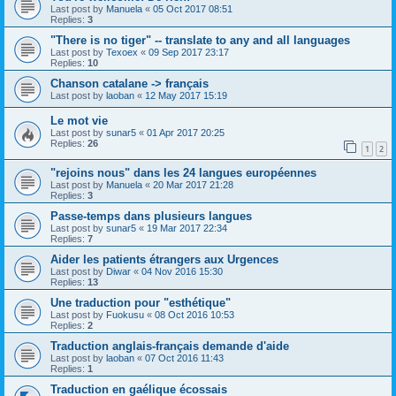
Last post by
Manuela
«
05 Oct 2017 08:51
Replies:
3
"There is no tiger" -- translate to any and all languages
Last post by
Texoex
«
09 Sep 2017 23:17
Replies:
10
Chanson catalane -> français
Last post by
laoban
«
12 May 2017 15:19
Le mot vie
Last post by
sunar5
«
01 Apr 2017 20:25
Replies:
26
1
2
"rejoins nous" dans les 24 langues européennes
Last post by
Manuela
«
20 Mar 2017 21:28
Replies:
3
Passe-temps dans plusieurs langues
Last post by
sunar5
«
19 Mar 2017 22:34
Replies:
7
Aider les patients étrangers aux Urgences
Last post by
Diwar
«
04 Nov 2016 15:30
Replies:
13
Une traduction pour "esthétique"
Last post by
Fuokusu
«
08 Oct 2016 10:53
Replies:
2
Traduction anglais-français demande d'aide
Last post by
laoban
«
07 Oct 2016 11:43
Replies:
1
Traduction en gaélique écossais