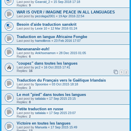
Last post by
Gearoid_2
«
15 Sep 2018 17:18
Replies:
9
WAR IS OVER / IMAGINE PEACE IN ALL LANGUAGES
Last post by
pezolaga2001
«
19 Apr 2016 22:54
Besoin d'aide traduction sanskrit
Last post by
Lexie 10
«
12 Mar 2016 01:24
Traduction en langue Africaine Fongbe
Last post by
hamolibros
«
23 Feb 2016 17:07
Nananananèr-euh!
Last post by
Ankhsenamon
«
28 Dec 2015 01:05
Replies:
6
"coupez" dans toutes les langues
Last post by
pc2
«
16 Oct 2015 17:41
Replies:
16
1
2
Traduction du Français vers le Gaëlique Irlandais
Last post by
Spoonise
«
03 Oct 2015 18:18
Replies:
3
Le mot "pied" dans toutes les langues
Last post by
tatlalala
«
17 Sep 2015 23:15
Replies:
8
Petite traduction en russe
Last post by
tatlalala
«
17 Sep 2015 23:07
Replies:
2
Victoire en toutes les langues
Last post by
Manuela
«
17 Sep 2015 15:49
Replies:
13