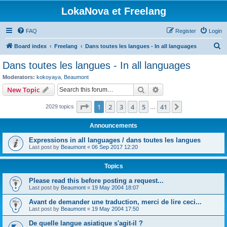
LokaNova et Freelang
FAQ
Register
Login
S
Board index
Freelang
Dans toutes les langues - In all languages
e
Dans toutes les langues - In all languages
a
Moderators:
kokoyaya
,
Beaumont
r
Search
Advanced search
New Topic
c
Page
1
of
41
1
2
3
4
5
41
Next
2029 topics
h
…
Announcements
Expressions in all languages / dans toutes les langues
Last post by
Beaumont
«
06 Sep 2017 12:20
Topics
Please read this before posting a request...
Last post by
Beaumont
«
19 May 2004 18:07
Avant de demander une traduction, merci de lire ceci...
Last post by
Beaumont
«
19 May 2004 17:50
De quelle langue asiatique s'agit-il ?