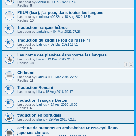
Last post by
Achille
«
24 Oct 2022 11:36
Replies:
5
PEUR (fear), j'ai peur, dans toutes les langues
Last post by
modbinam2022+
«
10 Aug 2022 13:54
Replies:
10
Traduction français-hébreu
Last post by
andalltha
«
04 Mar 2021 07:28
Traduction du kirghize [ou du russe ?]
Last post by
Latinus
«
02 Mar 2021 11:51
Replies:
6
Les noms des planètes dans toutes les langues
Last post by
Luce
«
12 Dec 2019 21:38
Replies:
18
1
2
Chifoumi
Last post by
Latinus
«
12 Mar 2019 22:43
Replies:
11
Traduction Romani
Last post by
Lilia
«
15 Aug 2018 19:47
traduction Français Breton
Last post by
Latinus
«
24 Apr 2018 10:30
Replies:
6
traduction en portugais
Last post by
shanti
«
29 Mar 2018 02:18
ecriture de prenoms en arabe-hebreu-russe-cyrillique-
japonais-chinois