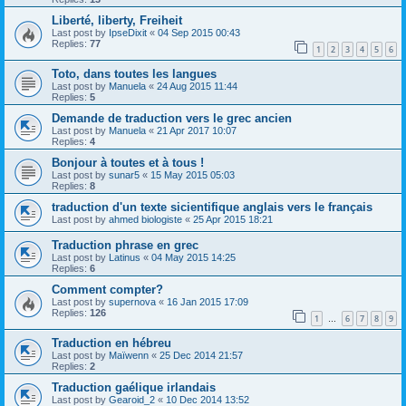
Liberté, liberty, Freiheit
Last post by
IpseDixit
«
04 Sep 2015 00:43
Replies:
77
1
2
3
4
5
6
Toto, dans toutes les langues
Last post by
Manuela
«
24 Aug 2015 11:44
Replies:
5
Demande de traduction vers le grec ancien
Last post by
Manuela
«
21 Apr 2017 10:07
Replies:
4
Bonjour à toutes et à tous !
Last post by
sunar5
«
15 May 2015 05:03
Replies:
8
traduction d'un texte sicientifique anglais vers le français
Last post by
ahmed biologiste
«
25 Apr 2015 18:21
Traduction phrase en grec
Last post by
Latinus
«
04 May 2015 14:25
Replies:
6
Comment compter?
Last post by
supernova
«
16 Jan 2015 17:09
Replies:
126
1
6
7
8
9
…
Traduction en hébreu
Last post by
Maïwenn
«
25 Dec 2014 21:57
Replies:
2
Traduction gaélique irlandais
Last post by
Gearoid_2
«
10 Dec 2014 13:52