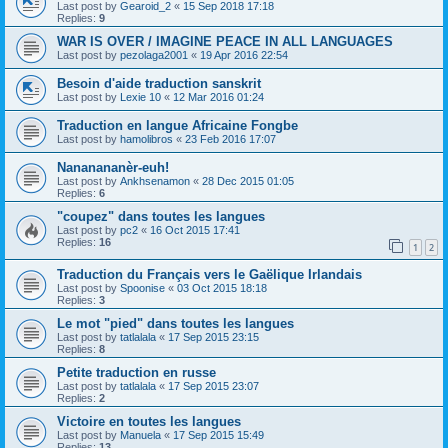
Last post by
Gearoid_2
«
15 Sep 2018 17:18
Replies:
9
WAR IS OVER / IMAGINE PEACE IN ALL LANGUAGES
Last post by
pezolaga2001
«
19 Apr 2016 22:54
Besoin d'aide traduction sanskrit
Last post by
Lexie 10
«
12 Mar 2016 01:24
Traduction en langue Africaine Fongbe
Last post by
hamolibros
«
23 Feb 2016 17:07
Nananananèr-euh!
Last post by
Ankhsenamon
«
28 Dec 2015 01:05
Replies:
6
"coupez" dans toutes les langues
Last post by
pc2
«
16 Oct 2015 17:41
Replies:
16
1
2
Traduction du Français vers le Gaëlique Irlandais
Last post by
Spoonise
«
03 Oct 2015 18:18
Replies:
3
Le mot "pied" dans toutes les langues
Last post by
tatlalala
«
17 Sep 2015 23:15
Replies:
8
Petite traduction en russe
Last post by
tatlalala
«
17 Sep 2015 23:07
Replies:
2
Victoire en toutes les langues
Last post by
Manuela
«
17 Sep 2015 15:49
Replies:
13