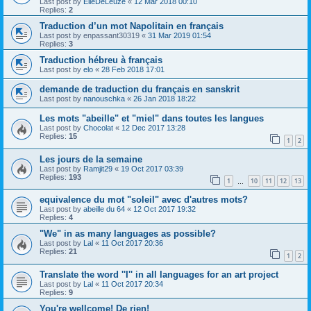
Last post by
ElieDeLeuze
«
12 Mar 2018 00:10
Replies:
2
Traduction d’un mot Napolitain en français
Last post by
enpassant30319
«
31 Mar 2019 01:54
Replies:
3
Traduction hébreu à français
Last post by
elo
«
28 Feb 2018 17:01
demande de traduction du français en sanskrit
Last post by
nanouschka
«
26 Jan 2018 18:22
Les mots "abeille" et "miel" dans toutes les langues
Last post by
Chocolat
«
12 Dec 2017 13:28
Replies:
15
1
2
Les jours de la semaine
Last post by
Ramjit29
«
19 Oct 2017 03:39
Replies:
193
1
10
11
12
13
…
equivalence du mot "soleil" avec d'autres mots?
Last post by
abeille du 64
«
12 Oct 2017 19:32
Replies:
4
"We" in as many languages as possible?
Last post by
Lal
«
11 Oct 2017 20:36
Replies:
21
1
2
Translate the word ''I'' in all languages for an art project
Last post by
Lal
«
11 Oct 2017 20:34
Replies:
9
You're wellcome! De rien!