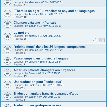
Last post by
Manuela
«
05 Oct 2017 08:51
Replies:
3
"There is no tiger" -- translate to any and all languages
Last post by
Texoex
«
09 Sep 2017 23:17
Replies:
10
Chanson catalane -> français
Last post by
laoban
«
12 May 2017 15:19
Le mot vie
Last post by
sunar5
«
01 Apr 2017 20:25
Replies:
26
1
2
"rejoins nous" dans les 24 langues européennes
Last post by
Manuela
«
20 Mar 2017 21:28
Replies:
3
Passe-temps dans plusieurs langues
Last post by
sunar5
«
19 Mar 2017 22:34
Replies:
7
Aider les patients étrangers aux Urgences
Last post by
Diwar
«
04 Nov 2016 15:30
Replies:
13
Une traduction pour "esthétique"
Last post by
Fuokusu
«
08 Oct 2016 10:53
Replies:
2
Traduction anglais-français demande d'aide
Last post by
laoban
«
07 Oct 2016 11:43
Replies:
1
Traduction en gaélique écossais