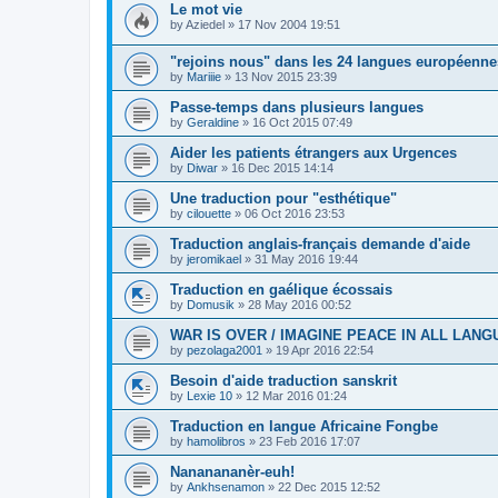
Le mot vie
by
Aziedel
»
17 Nov 2004 19:51
"rejoins nous" dans les 24 langues européenne
by
Mariiie
»
13 Nov 2015 23:39
Passe-temps dans plusieurs langues
by
Geraldine
»
16 Oct 2015 07:49
Aider les patients étrangers aux Urgences
by
Diwar
»
16 Dec 2015 14:14
Une traduction pour "esthétique"
by
cilouette
»
06 Oct 2016 23:53
Traduction anglais-français demande d'aide
by
jeromikael
»
31 May 2016 19:44
Traduction en gaélique écossais
by
Domusik
»
28 May 2016 00:52
WAR IS OVER / IMAGINE PEACE IN ALL LAN
by
pezolaga2001
»
19 Apr 2016 22:54
Besoin d'aide traduction sanskrit
by
Lexie 10
»
12 Mar 2016 01:24
Traduction en langue Africaine Fongbe
by
hamolibros
»
23 Feb 2016 17:07
Nananananèr-euh!
by
Ankhsenamon
»
22 Dec 2015 12:52