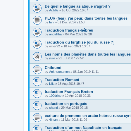
De quelle langue asiatique s'agit-il ?
by
Achille
»
16 Oct 2022 10:07
PEUR (fear), j'ai peur, dans toutes les langues
by
fani
»
01 Dec 2014 21:53
Traduction français-hébreu
by
andalltha
»
04 Mar 2021 07:28
Traduction du kirghize [ou du russe ?]
by
omer92
»
18 Feb 2021 13:37
Les noms des planètes dans toutes les langues
by
yuio
»
21 Jul 2007 22:52
Chifoumi
by
Ankhsenamon
»
08 Jan 2019 11:11
Traduction Romani
by
Lilia
»
15 Aug 2018 19:47
traduction Français Breton
by
100drine
»
10 Apr 2018 20:33
traduction en portugais
by
shanti
»
29 Mar 2018 02:18
ecriture de prenoms en arabe-hebreu-russe-cyri
by
4lman
»
11 Mar 2018 11:09
Traduction d’un mot Napolitain en français