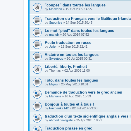
"coupez" dans toutes les langues
by
Maïwenn
»
15 Oct 2005 14:55
Traduction du Français vers le Gaëlique Irlanda
by
Spoonise
»
14 Sep 2015 20:45
Le mot "pied" dans toutes les langues
by
manufr
»
20 Aug 2014 07:52
Petite traduction en russe
by
Julien
»
13 Sep 2015 22:41
Victoire en toutes les langues
by
Sweetpop
»
30 Jul 2015 00:31
Liberté, liberty, Freiheit
by
Thomas
»
02 Apr 2003 11:00
Toto, dans toutes les langues
by
Migou
»
25 May 2013 10:01
Demande de traduction vers le grec ancien
by
Manuela
»
10 Aug 2015 15:39
Bonjour à toutes et à tous !
by
Fairbanks142
»
02 Jul 2014 23:00
traduction d'un texte sicientifique anglais vers l
by
ahmed biologiste
»
25 Apr 2015 18:21
Traduction phrase en grec