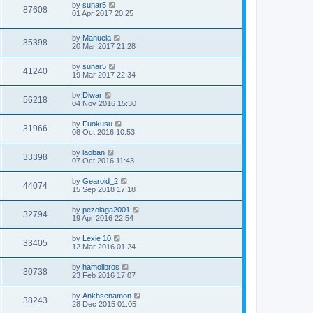
by
sunar5
87608
01 Apr 2017 20:25
by
Manuela
35398
20 Mar 2017 21:28
by
sunar5
41240
19 Mar 2017 22:34
by
Diwar
56218
04 Nov 2016 15:30
by
Fuokusu
31966
08 Oct 2016 10:53
by
laoban
33398
07 Oct 2016 11:43
by
Gearoid_2
44074
15 Sep 2018 17:18
by
pezolaga2001
32794
19 Apr 2016 22:54
by
Lexie 10
33405
12 Mar 2016 01:24
by
hamolibros
30738
23 Feb 2016 17:07
by
Ankhsenamon
38243
28 Dec 2015 01:05