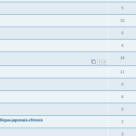
5
10
0
6
18
1
2
11
0
6
0
llique-japonais-chinois
2
3