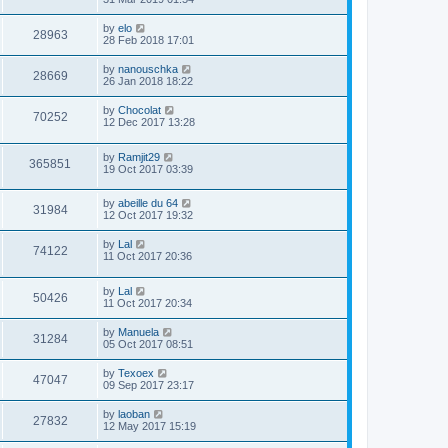
by
elo
28963
28 Feb 2018 17:01
by
nanouschka
28669
26 Jan 2018 18:22
by
Chocolat
70252
12 Dec 2017 13:28
by
Ramjit29
365851
19 Oct 2017 03:39
by
abeille du 64
31984
12 Oct 2017 19:32
by
Lal
74122
11 Oct 2017 20:36
by
Lal
50426
11 Oct 2017 20:34
by
Manuela
31284
05 Oct 2017 08:51
by
Texoex
47047
09 Sep 2017 23:17
by
laoban
27832
12 May 2017 15:19