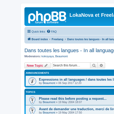
LokaNova et Free
Quick links
FAQ
Board index
Freelang
Dans toutes les langues - In all la
Dans toutes les langues - In all langua
Moderators:
kokoyaya
,
Beaumont
Search
Advanc
New Topic
ANNOUNCEMENTS
Expressions in all languages / dans toutes les
by
Beaumont
»
06 Sep 2017 12:20
TOPICS
Please read this before posting a request...
by
Beaumont
»
19 May 2004 18:07
Avant de demander une traduction, merci de lire
by
Beaumont
»
19 May 2004 17:50