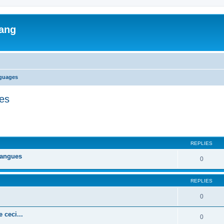
lang
nguages
ges
ed search
REPLIES
 langues
0
REPLIES
0
 ceci...
0