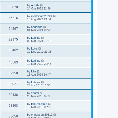
by
Achille
93870
24 Oct 2022 11:36
by
modbinam2022+
46216
10 Aug 2022 13:54
by
andalltha
54567
04 Mar 2021 07:28
by
Latinus
32975
02 Mar 2021 11:51
by
Luce
85462
12 Dec 2019 21:38
by
Latinus
45563
12 Mar 2019 22:43
by
Lilia
32958
15 Aug 2018 19:47
by
Latinus
39027
24 Apr 2018 10:30
by
shanti
30436
29 Mar 2018 02:18
by
ElieDeLeuze
28868
12 Mar 2018 00:10
by
enpassant30319
33050
31 Mar 2019 01:54