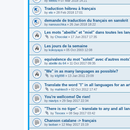
by
Melou
»
07 Mar 2018 14:21
Traduction hébreu à français
by
elo
»
28 Feb 2018 17:01
demande de traduction du français en sanskrit
by
nanouschka
»
26 Jan 2018 18:22
Les mots "abeille" et "miel" dans toutes les la
by
Chocolat
»
17 Jun 2017 17:35
Les jours de la semaine
by
kokoyaya
»
05 Oct 2003 12:08
equivalence du mot "soleil" avec d'autres mots
by
abeille du 64
»
11 Oct 2017 09:35
"We" in as many languages as possible?
by
kfg998
»
13 Jan 2011 23:09
Translate the word ''I'' in all languages for an ar
by
mahites9
»
02 Oct 2012 17:47
You're wellcome! De rien!
by
niavlys
»
29 Sep 2017 22:34
"There is no tiger" -- translate to any and all l
by
Texoex
»
08 Sep 2017 03:42
Chanson catalane -> français
by
laoban
»
12 May 2017 15:19