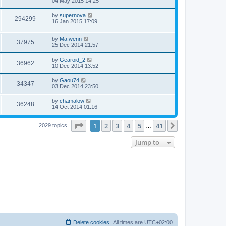
04 May 2015 14:25
by
supernova
294299
16 Jan 2015 17:09
by
Maïwenn
37975
25 Dec 2014 21:57
by
Gearoid_2
36962
10 Dec 2014 13:52
by
Gaou74
34347
03 Dec 2014 23:50
by
chamalow
36248
14 Oct 2014 01:16
Page
1
of
41
1
2
3
4
5
41
Next
2029 topics
…
Jump to
Delete cookies
All times are
UTC+02:00