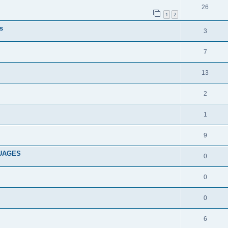
26
1
2
s
3
7
13
2
1
9
GUAGES
0
0
0
6