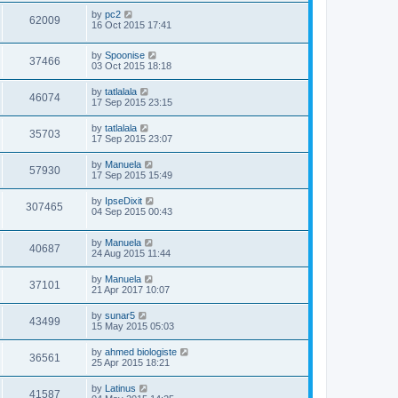
by
pc2
62009
16 Oct 2015 17:41
by
Spoonise
37466
03 Oct 2015 18:18
by
tatlalala
46074
17 Sep 2015 23:15
by
tatlalala
35703
17 Sep 2015 23:07
by
Manuela
57930
17 Sep 2015 15:49
by
IpseDixit
307465
04 Sep 2015 00:43
by
Manuela
40687
24 Aug 2015 11:44
by
Manuela
37101
21 Apr 2017 10:07
by
sunar5
43499
15 May 2015 05:03
by
ahmed biologiste
36561
25 Apr 2015 18:21
by
Latinus
41587