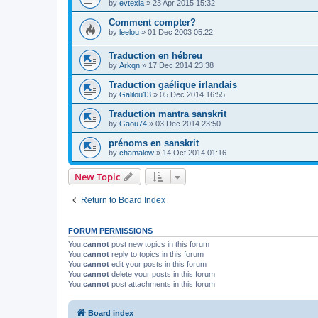
by
evtexia
»
23 Apr 2015 15:32
Comment compter?
by
leelou
»
01 Dec 2003 05:22
Traduction en hébreu
by
Arkqn
»
17 Dec 2014 23:38
Traduction gaélique irlandais
by
Galilou13
»
05 Dec 2014 16:55
Traduction mantra sanskrit
by
Gaou74
»
03 Dec 2014 23:50
prénoms en sanskrit
by
chamalow
»
14 Oct 2014 01:16
New Topic
Return to Board Index
FORUM PERMISSIONS
You
cannot
post new topics in this forum
You
cannot
reply to topics in this forum
You
cannot
edit your posts in this forum
You
cannot
delete your posts in this forum
You
cannot
post attachments in this forum
Board index