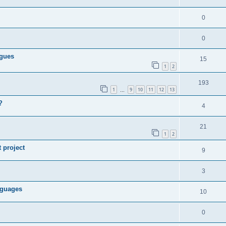
0
0
ngues
15
1
2
193
1
9
10
11
12
13
…
?
4
21
1
2
t project
9
3
anguages
10
0