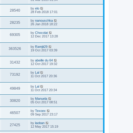
by
elo
28540
28 Feb 2018 17:01
by
nanouschka
28235
26 Jan 2018 18:22
by
Chocolat
69305
12 Dec 2017 13:28
by
Ramjit29
363526
19 Oct 2017 03:39
by
abeille du 64
31432
12 Oct 2017 19:32
by
Lal
73192
11 Oct 2017 20:36
by
Lal
49849
11 Oct 2017 20:34
by
Manuela
30820
05 Oct 2017 08:51
by
Texoex
46507
09 Sep 2017 23:17
by
laoban
27425
12 May 2017 15:19