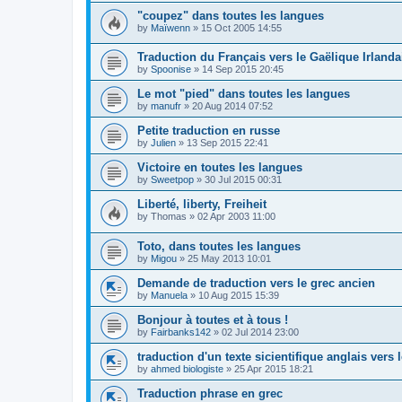
"coupez" dans toutes les langues
by
Maïwenn
»
15 Oct 2005 14:55
Traduction du Français vers le Gaëlique Irlanda
by
Spoonise
»
14 Sep 2015 20:45
Le mot "pied" dans toutes les langues
by
manufr
»
20 Aug 2014 07:52
Petite traduction en russe
by
Julien
»
13 Sep 2015 22:41
Victoire en toutes les langues
by
Sweetpop
»
30 Jul 2015 00:31
Liberté, liberty, Freiheit
by
Thomas
»
02 Apr 2003 11:00
Toto, dans toutes les langues
by
Migou
»
25 May 2013 10:01
Demande de traduction vers le grec ancien
by
Manuela
»
10 Aug 2015 15:39
Bonjour à toutes et à tous !
by
Fairbanks142
»
02 Jul 2014 23:00
traduction d'un texte sicientifique anglais vers l
by
ahmed biologiste
»
25 Apr 2015 18:21
Traduction phrase en grec