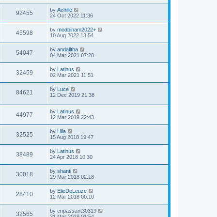
by
Achille
92455
24 Oct 2022 11:36
by
modbinam2022+
45598
10 Aug 2022 13:54
by
andalltha
54047
04 Mar 2021 07:28
by
Latinus
32459
02 Mar 2021 11:51
by
Luce
84621
12 Dec 2019 21:38
by
Latinus
44977
12 Mar 2019 22:43
by
Lilia
32525
15 Aug 2018 19:47
by
Latinus
38489
24 Apr 2018 10:30
by
shanti
30018
29 Mar 2018 02:18
by
ElieDeLeuze
28410
12 Mar 2018 00:10
by
enpassant30319
32565
31 Mar 2019 01:54