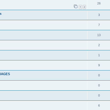
26
1
2
s
3
7
13
2
1
9
GUAGES
0
0
0
6