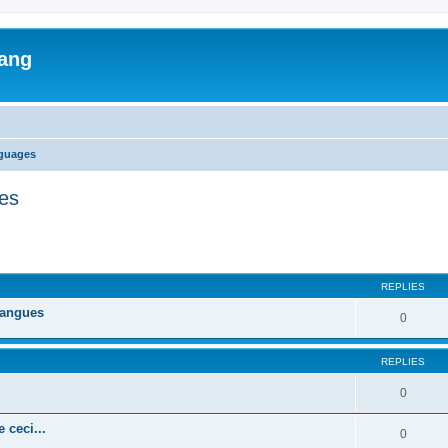
lang
nguages
ges
ed search
REPLIES
 langues
0
REPLIES
0
 ceci...
0