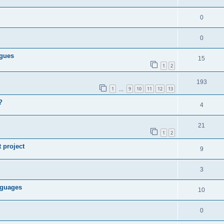
0
0
ngues
15
1
2
193
1
9
10
11
12
13
…
?
4
21
1
2
t project
9
3
anguages
10
0