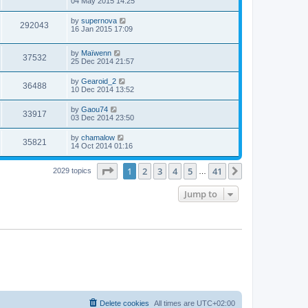
04 May 2015 14:25
by
supernova
292043
16 Jan 2015 17:09
by
Maïwenn
37532
25 Dec 2014 21:57
by
Gearoid_2
36488
10 Dec 2014 13:52
by
Gaou74
33917
03 Dec 2014 23:50
by
chamalow
35821
14 Oct 2014 01:16
Page
1
of
41
1
2
3
4
5
41
Next
2029 topics
…
Jump to
Delete cookies
All times are
UTC+02:00