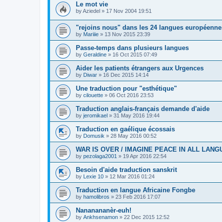
Le mot vie
by
Aziedel
»
17 Nov 2004 19:51
"rejoins nous" dans les 24 langues européenne
by
Mariiie
»
13 Nov 2015 23:39
Passe-temps dans plusieurs langues
by
Geraldine
»
16 Oct 2015 07:49
Aider les patients étrangers aux Urgences
by
Diwar
»
16 Dec 2015 14:14
Une traduction pour "esthétique"
by
cilouette
»
06 Oct 2016 23:53
Traduction anglais-français demande d'aide
by
jeromikael
»
31 May 2016 19:44
Traduction en gaélique écossais
by
Domusik
»
28 May 2016 00:52
WAR IS OVER / IMAGINE PEACE IN ALL LAN
by
pezolaga2001
»
19 Apr 2016 22:54
Besoin d'aide traduction sanskrit
by
Lexie 10
»
12 Mar 2016 01:24
Traduction en langue Africaine Fongbe
by
hamolibros
»
23 Feb 2016 17:07
Nananananèr-euh!
by
Ankhsenamon
»
22 Dec 2015 12:52