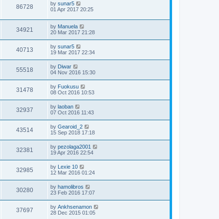
by
sunar5
86728
01 Apr 2017 20:25
by
Manuela
34921
20 Mar 2017 21:28
by
sunar5
40713
19 Mar 2017 22:34
by
Diwar
55518
04 Nov 2016 15:30
by
Fuokusu
31478
08 Oct 2016 10:53
by
laoban
32937
07 Oct 2016 11:43
by
Gearoid_2
43514
15 Sep 2018 17:18
by
pezolaga2001
32381
19 Apr 2016 22:54
by
Lexie 10
32985
12 Mar 2016 01:24
by
hamolibros
30280
23 Feb 2016 17:07
by
Ankhsenamon
37697
28 Dec 2015 01:05