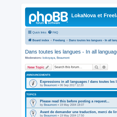
LokaNova et Free
Quick links
FAQ
Board index
Freelang
Dans toutes les langues - In all la
Dans toutes les langues - In all langua
Moderators:
kokoyaya
,
Beaumont
Search
Advanc
New Topic
ANNOUNCEMENTS
Expressions in all languages / dans toutes les
by
Beaumont
»
06 Sep 2017 12:20
TOPICS
Please read this before posting a request...
by
Beaumont
»
19 May 2004 18:07
Avant de demander une traduction, merci de lire
by
Beaumont
»
19 May 2004 17:50