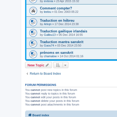
by
evtexia
»
23 Apr 2015 15:32
Comment compter?
by
leelou
»
01 Dec 2003 05:22
Traduction en hébreu
by
Arkqn
»
17 Dec 2014 23:38
Traduction gaélique irlandais
by
Galilou13
»
05 Dec 2014 16:55
Traduction mantra sanskrit
by
Gaou74
»
03 Dec 2014 23:50
prénoms en sanskrit
by
chamalow
»
14 Oct 2014 01:16
New Topic
Return to Board Index
FORUM PERMISSIONS
You
cannot
post new topics in this forum
You
cannot
reply to topics in this forum
You
cannot
edit your posts in this forum
You
cannot
delete your posts in this forum
You
cannot
post attachments in this forum
Board index