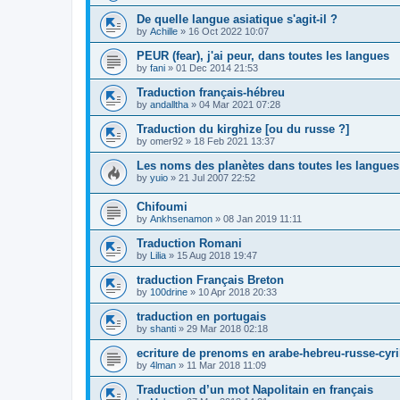
De quelle langue asiatique s'agit-il ?
by
Achille
»
16 Oct 2022 10:07
PEUR (fear), j'ai peur, dans toutes les langues
by
fani
»
01 Dec 2014 21:53
Traduction français-hébreu
by
andalltha
»
04 Mar 2021 07:28
Traduction du kirghize [ou du russe ?]
by
omer92
»
18 Feb 2021 13:37
Les noms des planètes dans toutes les langues
by
yuio
»
21 Jul 2007 22:52
Chifoumi
by
Ankhsenamon
»
08 Jan 2019 11:11
Traduction Romani
by
Lilia
»
15 Aug 2018 19:47
traduction Français Breton
by
100drine
»
10 Apr 2018 20:33
traduction en portugais
by
shanti
»
29 Mar 2018 02:18
ecriture de prenoms en arabe-hebreu-russe-cyri
by
4lman
»
11 Mar 2018 11:09
Traduction d’un mot Napolitain en français