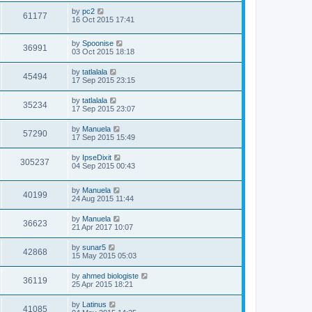
by
pc2
61177
16 Oct 2015 17:41
by
Spoonise
36991
03 Oct 2015 18:18
by
tatlalala
45494
17 Sep 2015 23:15
by
tatlalala
35234
17 Sep 2015 23:07
by
Manuela
57290
17 Sep 2015 15:49
by
IpseDixit
305237
04 Sep 2015 00:43
by
Manuela
40199
24 Aug 2015 11:44
by
Manuela
36623
21 Apr 2017 10:07
by
sunar5
42868
15 May 2015 05:03
by
ahmed biologiste
36119
25 Apr 2015 18:21
by
Latinus
41085