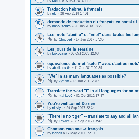
by
Melou
»
07 Mar 2018 14:21
Traduction hébreu à français
by
elo
»
28 Feb 2018 17:01
demande de traduction du français en sanskrit
by
nanouschka
»
26 Jan 2018 18:22
Les mots "abeille" et "miel" dans toutes les la
by
Chocolat
»
17 Jun 2017 17:35
Les jours de la semaine
by
kokoyaya
»
05 Oct 2003 12:08
equivalence du mot "soleil" avec d'autres mots
by
abeille du 64
»
11 Oct 2017 09:35
"We" in as many languages as possible?
by
kfg998
»
13 Jan 2011 23:09
Translate the word ''I'' in all languages for an ar
by
mahites9
»
02 Oct 2012 17:47
You're wellcome! De rien!
by
niavlys
»
29 Sep 2017 22:34
"There is no tiger" -- translate to any and all l
by
Texoex
»
08 Sep 2017 03:42
Chanson catalane -> français
by
laoban
»
12 May 2017 15:19