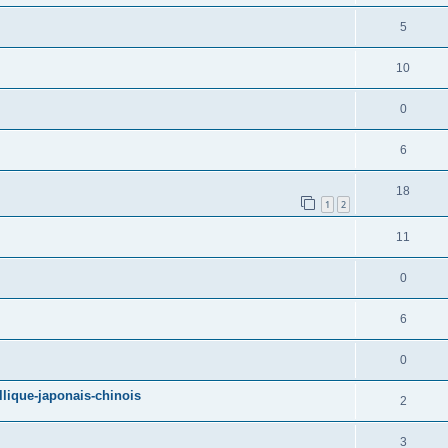
5
10
0
6
18
1
2
11
0
6
0
llique-japonais-chinois
2
3