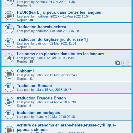
Last post by
Achille
«
24 Oct 2022 11:36
Replies:
5
PEUR (fear), j'ai peur, dans toutes les langues
Last post by
modbinam2022+
«
10 Aug 2022 13:54
Replies:
10
Traduction français-hébreu
Last post by
andalltha
«
04 Mar 2021 07:28
Traduction du kirghize [ou du russe ?]
Last post by
Latinus
«
02 Mar 2021 11:51
Replies:
6
Les noms des planètes dans toutes les langues
Last post by
Luce
«
12 Dec 2019 21:38
Replies:
18
1
2
Chifoumi
Last post by
Latinus
«
12 Mar 2019 22:43
Replies:
11
Traduction Romani
Last post by
Lilia
«
15 Aug 2018 19:47
traduction Français Breton
Last post by
Latinus
«
24 Apr 2018 10:30
Replies:
6
traduction en portugais
Last post by
shanti
«
29 Mar 2018 02:18
ecriture de prenoms en arabe-hebreu-russe-cyrillique-
japonais-chinois