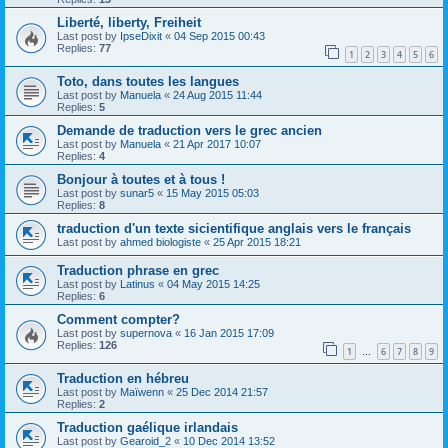
Liberté, liberty, Freiheit
Last post by
IpseDixit
«
04 Sep 2015 00:43
Replies:
77
1
2
3
4
5
6
Toto, dans toutes les langues
Last post by
Manuela
«
24 Aug 2015 11:44
Replies:
5
Demande de traduction vers le grec ancien
Last post by
Manuela
«
21 Apr 2017 10:07
Replies:
4
Bonjour à toutes et à tous !
Last post by
sunar5
«
15 May 2015 05:03
Replies:
8
traduction d'un texte sicientifique anglais vers le français
Last post by
ahmed biologiste
«
25 Apr 2015 18:21
Traduction phrase en grec
Last post by
Latinus
«
04 May 2015 14:25
Replies:
6
Comment compter?
Last post by
supernova
«
16 Jan 2015 17:09
Replies:
126
1
6
7
8
9
…
Traduction en hébreu
Last post by
Maïwenn
«
25 Dec 2014 21:57
Replies:
2
Traduction gaélique irlandais
Last post by
Gearoid_2
«
10 Dec 2014 13:52