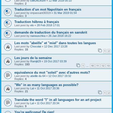
Last post by
ElieDeLeuze
«
12 Mar 2018 00:10
Replies:
2
Traduction d’un mot Napolitain en français
Last post by
enpassant30319
«
31 Mar 2019 01:54
Replies:
3
Traduction hébreu à français
Last post by
elo
«
28 Feb 2018 17:01
demande de traduction du français en sanskrit
Last post by
nanouschka
«
26 Jan 2018 18:22
Les mots "abeille" et "miel" dans toutes les langues
Last post by
Chocolat
«
12 Dec 2017 13:28
Replies:
15
1
2
Les jours de la semaine
Last post by
Ramjit29
«
19 Oct 2017 03:39
Replies:
193
1
10
11
12
13
…
equivalence du mot "soleil" avec d'autres mots?
Last post by
abeille du 64
«
12 Oct 2017 19:32
Replies:
4
"We" in as many languages as possible?
Last post by
Lal
«
11 Oct 2017 20:36
Replies:
21
1
2
Translate the word ''I'' in all languages for an art project
Last post by
Lal
«
11 Oct 2017 20:34
Replies:
9
You're wellcome! De rien!