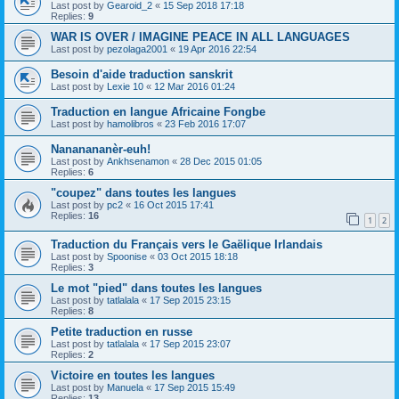
Last post by
Gearoid_2
«
15 Sep 2018 17:18
Replies:
9
WAR IS OVER / IMAGINE PEACE IN ALL LANGUAGES
Last post by
pezolaga2001
«
19 Apr 2016 22:54
Besoin d'aide traduction sanskrit
Last post by
Lexie 10
«
12 Mar 2016 01:24
Traduction en langue Africaine Fongbe
Last post by
hamolibros
«
23 Feb 2016 17:07
Nananananèr-euh!
Last post by
Ankhsenamon
«
28 Dec 2015 01:05
Replies:
6
"coupez" dans toutes les langues
Last post by
pc2
«
16 Oct 2015 17:41
Replies:
16
1
2
Traduction du Français vers le Gaëlique Irlandais
Last post by
Spoonise
«
03 Oct 2015 18:18
Replies:
3
Le mot "pied" dans toutes les langues
Last post by
tatlalala
«
17 Sep 2015 23:15
Replies:
8
Petite traduction en russe
Last post by
tatlalala
«
17 Sep 2015 23:07
Replies:
2
Victoire en toutes les langues
Last post by
Manuela
«
17 Sep 2015 15:49
Replies:
13