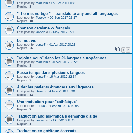
Last post by
Manuela
«
05 Oct 2017 08:51
Replies:
3
"There is no tiger" -- translate to any and all languages
Last post by
Texoex
«
09 Sep 2017 23:17
Replies:
10
Chanson catalane -> français
Last post by
laoban
«
12 May 2017 15:19
Le mot vie
Last post by
sunar5
«
01 Apr 2017 20:25
Replies:
26
1
2
"rejoins nous" dans les 24 langues européennes
Last post by
Manuela
«
20 Mar 2017 21:28
Replies:
3
Passe-temps dans plusieurs langues
Last post by
sunar5
«
19 Mar 2017 22:34
Replies:
7
Aider les patients étrangers aux Urgences
Last post by
Diwar
«
04 Nov 2016 15:30
Replies:
13
Une traduction pour "esthétique"
Last post by
Fuokusu
«
08 Oct 2016 10:53
Replies:
2
Traduction anglais-français demande d'aide
Last post by
laoban
«
07 Oct 2016 11:43
Replies:
1
Traduction en gaélique écossais