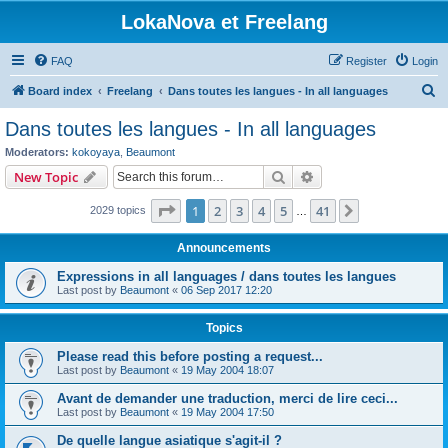
LokaNova et Freelang
FAQ
Register
Login
S
Board index
Freelang
Dans toutes les langues - In all languages
e
Dans toutes les langues - In all languages
a
Moderators:
kokoyaya
,
Beaumont
r
Search
Advanced search
New Topic
c
Page
1
of
41
1
2
3
4
5
41
Next
2029 topics
h
…
Announcements
Expressions in all languages / dans toutes les langues
Last post by
Beaumont
«
06 Sep 2017 12:20
Topics
Please read this before posting a request...
Last post by
Beaumont
«
19 May 2004 18:07
Avant de demander une traduction, merci de lire ceci...
Last post by
Beaumont
«
19 May 2004 17:50
De quelle langue asiatique s'agit-il ?