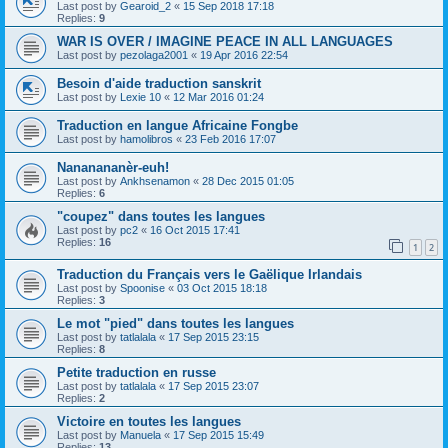
Last post by
Gearoid_2
«
15 Sep 2018 17:18
Replies:
9
WAR IS OVER / IMAGINE PEACE IN ALL LANGUAGES
Last post by
pezolaga2001
«
19 Apr 2016 22:54
Besoin d'aide traduction sanskrit
Last post by
Lexie 10
«
12 Mar 2016 01:24
Traduction en langue Africaine Fongbe
Last post by
hamolibros
«
23 Feb 2016 17:07
Nananananèr-euh!
Last post by
Ankhsenamon
«
28 Dec 2015 01:05
Replies:
6
"coupez" dans toutes les langues
Last post by
pc2
«
16 Oct 2015 17:41
Replies:
16
1
2
Traduction du Français vers le Gaëlique Irlandais
Last post by
Spoonise
«
03 Oct 2015 18:18
Replies:
3
Le mot "pied" dans toutes les langues
Last post by
tatlalala
«
17 Sep 2015 23:15
Replies:
8
Petite traduction en russe
Last post by
tatlalala
«
17 Sep 2015 23:07
Replies:
2
Victoire en toutes les langues
Last post by
Manuela
«
17 Sep 2015 15:49
Replies:
13