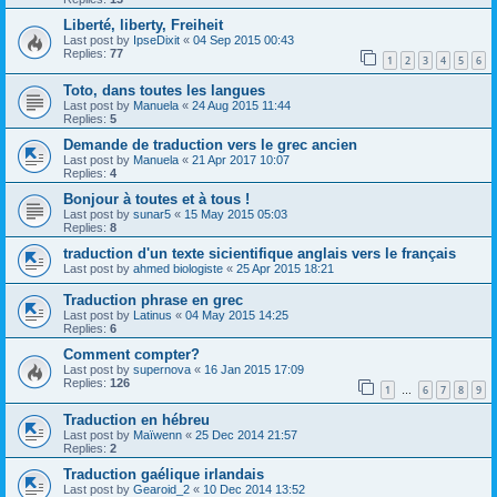
Liberté, liberty, Freiheit
Last post by
IpseDixit
«
04 Sep 2015 00:43
Replies:
77
1
2
3
4
5
6
Toto, dans toutes les langues
Last post by
Manuela
«
24 Aug 2015 11:44
Replies:
5
Demande de traduction vers le grec ancien
Last post by
Manuela
«
21 Apr 2017 10:07
Replies:
4
Bonjour à toutes et à tous !
Last post by
sunar5
«
15 May 2015 05:03
Replies:
8
traduction d'un texte sicientifique anglais vers le français
Last post by
ahmed biologiste
«
25 Apr 2015 18:21
Traduction phrase en grec
Last post by
Latinus
«
04 May 2015 14:25
Replies:
6
Comment compter?
Last post by
supernova
«
16 Jan 2015 17:09
Replies:
126
1
6
7
8
9
…
Traduction en hébreu
Last post by
Maïwenn
«
25 Dec 2014 21:57
Replies:
2
Traduction gaélique irlandais
Last post by
Gearoid_2
«
10 Dec 2014 13:52