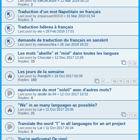
Last post by
ElieDeLeuze
«
12 Mar 2018 00:10
Replies:
2
Traduction d’un mot Napolitain en français
Last post by
enpassant30319
«
31 Mar 2019 01:54
Replies:
3
Traduction hébreu à français
Last post by
elo
«
28 Feb 2018 17:01
demande de traduction du français en sanskrit
Last post by
nanouschka
«
26 Jan 2018 18:22
Les mots "abeille" et "miel" dans toutes les langues
Last post by
Chocolat
«
12 Dec 2017 13:28
Replies:
15
1
2
Les jours de la semaine
Last post by
Ramjit29
«
19 Oct 2017 03:39
Replies:
193
1
10
11
12
13
…
equivalence du mot "soleil" avec d'autres mots?
Last post by
abeille du 64
«
12 Oct 2017 19:32
Replies:
4
"We" in as many languages as possible?
Last post by
Lal
«
11 Oct 2017 20:36
Replies:
21
1
2
Translate the word ''I'' in all languages for an art project
Last post by
Lal
«
11 Oct 2017 20:34
Replies:
9
You're wellcome! De rien!