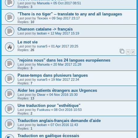
Last post by
Manuela
«
05 Oct 2017 08:51
Replies:
3
"There is no tiger" -- translate to any and all languages
Last post by
Texoex
«
09 Sep 2017 23:17
Replies:
10
Chanson catalane -> français
Last post by
laoban
«
12 May 2017 15:19
Le mot vie
Last post by
sunar5
«
01 Apr 2017 20:25
Replies:
26
1
2
"rejoins nous" dans les 24 langues européennes
Last post by
Manuela
«
20 Mar 2017 21:28
Replies:
3
Passe-temps dans plusieurs langues
Last post by
sunar5
«
19 Mar 2017 22:34
Replies:
7
Aider les patients étrangers aux Urgences
Last post by
Diwar
«
04 Nov 2016 15:30
Replies:
13
Une traduction pour "esthétique"
Last post by
Fuokusu
«
08 Oct 2016 10:53
Replies:
2
Traduction anglais-français demande d'aide
Last post by
laoban
«
07 Oct 2016 11:43
Replies:
1
Traduction en gaélique écossais