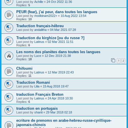
Last post by
Achille
«
24 Oct 2022 11:36
Replies:
5
PEUR (fear), j'ai peur, dans toutes les langues
Last post by
modbinam2022+
«
10 Aug 2022 13:54
Replies:
10
Traduction français-hébreu
Last post by
andalltha
«
04 Mar 2021 07:28
Traduction du kirghize [ou du russe ?]
Last post by
Latinus
«
02 Mar 2021 11:51
Replies:
6
Les noms des planètes dans toutes les langues
Last post by
Luce
«
12 Dec 2019 21:38
Replies:
18
1
2
Chifoumi
Last post by
Latinus
«
12 Mar 2019 22:43
Replies:
11
Traduction Romani
Last post by
Lilia
«
15 Aug 2018 19:47
traduction Français Breton
Last post by
Latinus
«
24 Apr 2018 10:30
Replies:
6
traduction en portugais
Last post by
shanti
«
29 Mar 2018 02:18
ecriture de prenoms en arabe-hebreu-russe-cyrillique-
japonais-chinois