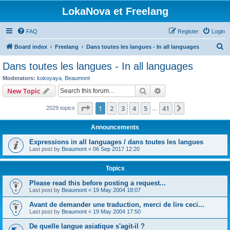
LokaNova et Freelang
FAQ
Register
Login
S
Board index
Freelang
Dans toutes les langues - In all languages
e
Dans toutes les langues - In all languages
a
Moderators:
kokoyaya
,
Beaumont
r
Search
Advanced search
New Topic
c
Page
1
of
41
1
2
3
4
5
41
Next
2029 topics
h
…
Announcements
Expressions in all languages / dans toutes les langues
Last post by
Beaumont
«
06 Sep 2017 12:20
Topics
Please read this before posting a request...
Last post by
Beaumont
«
19 May 2004 18:07
Avant de demander une traduction, merci de lire ceci...
Last post by
Beaumont
«
19 May 2004 17:50
De quelle langue asiatique s'agit-il ?