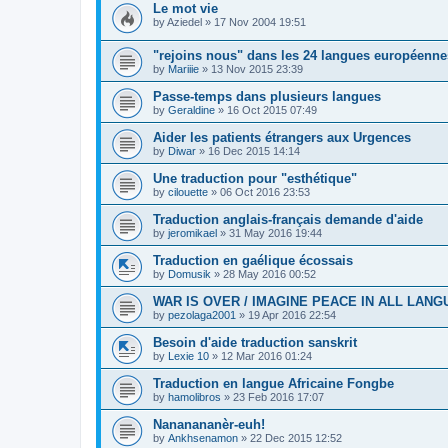
Le mot vie
by
Aziedel
»
17 Nov 2004 19:51
"rejoins nous" dans les 24 langues européenne
by
Mariiie
»
13 Nov 2015 23:39
Passe-temps dans plusieurs langues
by
Geraldine
»
16 Oct 2015 07:49
Aider les patients étrangers aux Urgences
by
Diwar
»
16 Dec 2015 14:14
Une traduction pour "esthétique"
by
cilouette
»
06 Oct 2016 23:53
Traduction anglais-français demande d'aide
by
jeromikael
»
31 May 2016 19:44
Traduction en gaélique écossais
by
Domusik
»
28 May 2016 00:52
WAR IS OVER / IMAGINE PEACE IN ALL LAN
by
pezolaga2001
»
19 Apr 2016 22:54
Besoin d'aide traduction sanskrit
by
Lexie 10
»
12 Mar 2016 01:24
Traduction en langue Africaine Fongbe
by
hamolibros
»
23 Feb 2016 17:07
Nananananèr-euh!
by
Ankhsenamon
»
22 Dec 2015 12:52