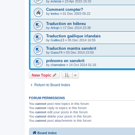
by
evtexia
»
23 Apr 2015 15:32
Comment compter?
by
leelou
»
01 Dec 2003 05:22
Traduction en hébreu
by
Arkqn
»
17 Dec 2014 23:38
Traduction gaélique irlandais
by
Galilou13
»
05 Dec 2014 16:55
Traduction mantra sanskrit
by
Gaou74
»
03 Dec 2014 23:50
prénoms en sanskrit
by
chamalow
»
14 Oct 2014 01:16
New Topic
Return to Board Index
FORUM PERMISSIONS
You
cannot
post new topics in this forum
You
cannot
reply to topics in this forum
You
cannot
edit your posts in this forum
You
cannot
delete your posts in this forum
You
cannot
post attachments in this forum
Board index