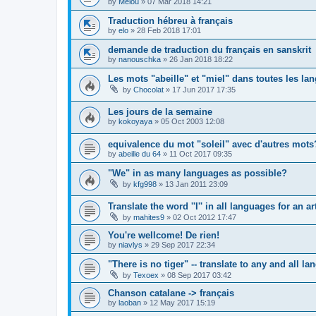
by
Melou
»
07 Mar 2018 14:21
Traduction hébreu à français
by
elo
»
28 Feb 2018 17:01
demande de traduction du français en sanskrit
by
nanouschka
»
26 Jan 2018 18:22
Les mots "abeille" et "miel" dans toutes les la
by
Chocolat
»
17 Jun 2017 17:35
Les jours de la semaine
by
kokoyaya
»
05 Oct 2003 12:08
equivalence du mot "soleil" avec d'autres mots
by
abeille du 64
»
11 Oct 2017 09:35
"We" in as many languages as possible?
by
kfg998
»
13 Jan 2011 23:09
Translate the word ''I'' in all languages for an ar
by
mahites9
»
02 Oct 2012 17:47
You're wellcome! De rien!
by
niavlys
»
29 Sep 2017 22:34
"There is no tiger" -- translate to any and all l
by
Texoex
»
08 Sep 2017 03:42
Chanson catalane -> français
by
laoban
»
12 May 2017 15:19