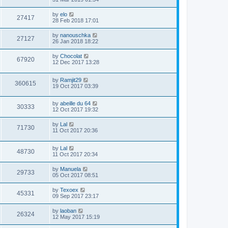
by
elo
27417
28 Feb 2018 17:01
by
nanouschka
27127
26 Jan 2018 18:22
by
Chocolat
67920
12 Dec 2017 13:28
by
Ramjit29
360615
19 Oct 2017 03:39
by
abeille du 64
30333
12 Oct 2017 19:32
by
Lal
71730
11 Oct 2017 20:36
by
Lal
48730
11 Oct 2017 20:34
by
Manuela
29733
05 Oct 2017 08:51
by
Texoex
45331
09 Sep 2017 23:17
by
laoban
26324
12 May 2017 15:19