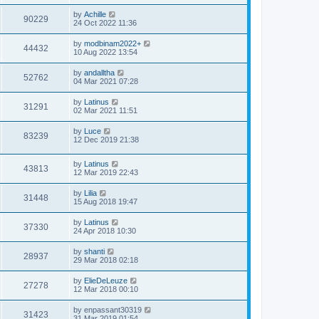
by
Achille
90229
24 Oct 2022 11:36
by
modbinam2022+
44432
10 Aug 2022 13:54
by
andalltha
52762
04 Mar 2021 07:28
by
Latinus
31291
02 Mar 2021 11:51
by
Luce
83239
12 Dec 2019 21:38
by
Latinus
43813
12 Mar 2019 22:43
by
Lilia
31448
15 Aug 2018 19:47
by
Latinus
37330
24 Apr 2018 10:30
by
shanti
28937
29 Mar 2018 02:18
by
ElieDeLeuze
27278
12 Mar 2018 00:10
by
enpassant30319
31423
31 Mar 2019 01:54