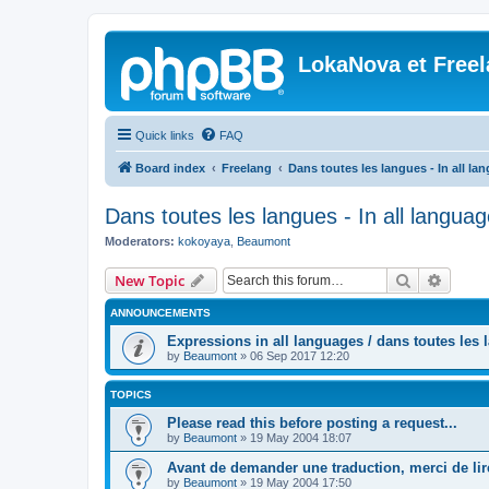
LokaNova et Free
Quick links
FAQ
Board index
Freelang
Dans toutes les langues - In all la
Dans toutes les langues - In all langua
Moderators:
kokoyaya
,
Beaumont
Search
Advanc
New Topic
ANNOUNCEMENTS
Expressions in all languages / dans toutes les
by
Beaumont
»
06 Sep 2017 12:20
TOPICS
Please read this before posting a request...
by
Beaumont
»
19 May 2004 18:07
Avant de demander une traduction, merci de lire
by
Beaumont
»
19 May 2004 17:50