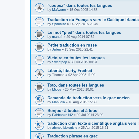
"coupez" dans toutes les langues
by
Maïwenn
»
15 Oct 2005 14:55
Traduction du Français vers le Gaëlique Irlanda
by
Spoonise
»
14 Sep 2015 20:45
Le mot "pied" dans toutes les langues
by
manufr
»
20 Aug 2014 07:52
Petite traduction en russe
by
Julien
»
13 Sep 2015 22:41
Victoire en toutes les langues
by
Sweetpop
»
30 Jul 2015 00:31
Liberté, liberty, Freiheit
by
Thomas
»
02 Apr 2003 11:00
Toto, dans toutes les langues
by
Migou
»
25 May 2013 10:01
Demande de traduction vers le grec ancien
by
Manuela
»
10 Aug 2015 15:39
Bonjour à toutes et à tous !
by
Fairbanks142
»
02 Jul 2014 23:00
traduction d'un texte sicientifique anglais vers l
by
ahmed biologiste
»
25 Apr 2015 18:21
Traduction phrase en grec