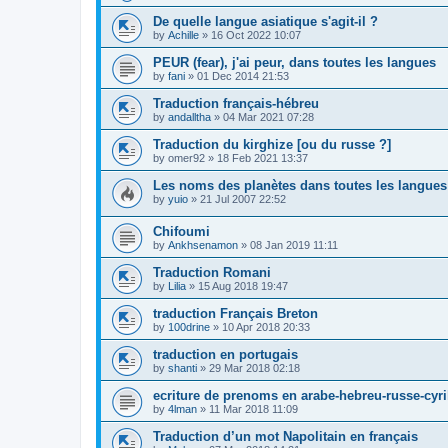
De quelle langue asiatique s'agit-il ?
by
Achille
»
16 Oct 2022 10:07
PEUR (fear), j'ai peur, dans toutes les langues
by
fani
»
01 Dec 2014 21:53
Traduction français-hébreu
by
andalltha
»
04 Mar 2021 07:28
Traduction du kirghize [ou du russe ?]
by
omer92
»
18 Feb 2021 13:37
Les noms des planètes dans toutes les langues
by
yuio
»
21 Jul 2007 22:52
Chifoumi
by
Ankhsenamon
»
08 Jan 2019 11:11
Traduction Romani
by
Lilia
»
15 Aug 2018 19:47
traduction Français Breton
by
100drine
»
10 Apr 2018 20:33
traduction en portugais
by
shanti
»
29 Mar 2018 02:18
ecriture de prenoms en arabe-hebreu-russe-cyri
by
4lman
»
11 Mar 2018 11:09
Traduction d’un mot Napolitain en français