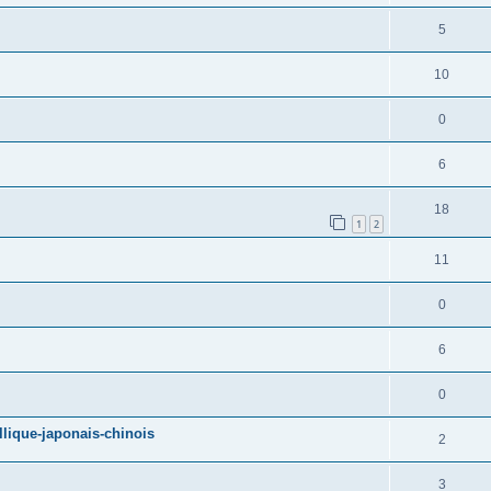
5
10
0
6
18
1
2
11
0
6
0
llique-japonais-chinois
2
3