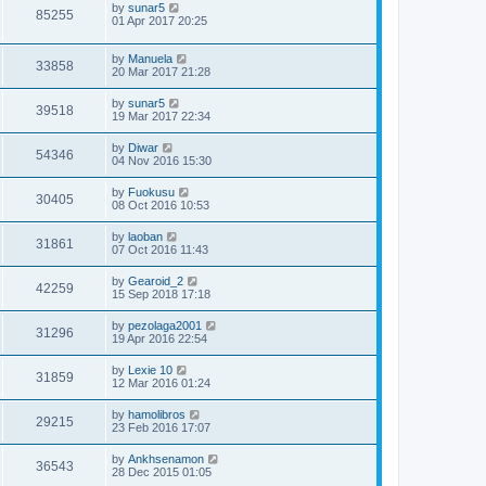
by
sunar5
85255
01 Apr 2017 20:25
by
Manuela
33858
20 Mar 2017 21:28
by
sunar5
39518
19 Mar 2017 22:34
by
Diwar
54346
04 Nov 2016 15:30
by
Fuokusu
30405
08 Oct 2016 10:53
by
laoban
31861
07 Oct 2016 11:43
by
Gearoid_2
42259
15 Sep 2018 17:18
by
pezolaga2001
31296
19 Apr 2016 22:54
by
Lexie 10
31859
12 Mar 2016 01:24
by
hamolibros
29215
23 Feb 2016 17:07
by
Ankhsenamon
36543
28 Dec 2015 01:05