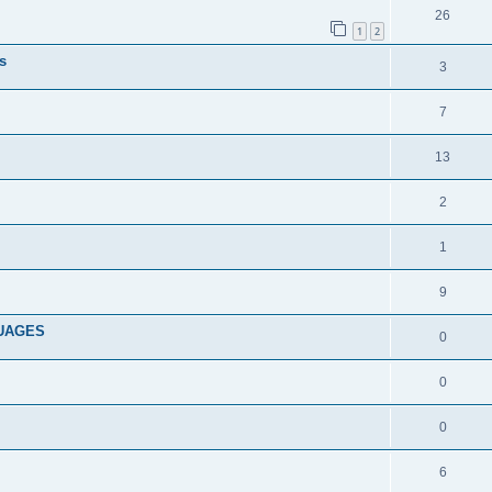
26
1
2
s
3
7
13
2
1
9
GUAGES
0
0
0
6