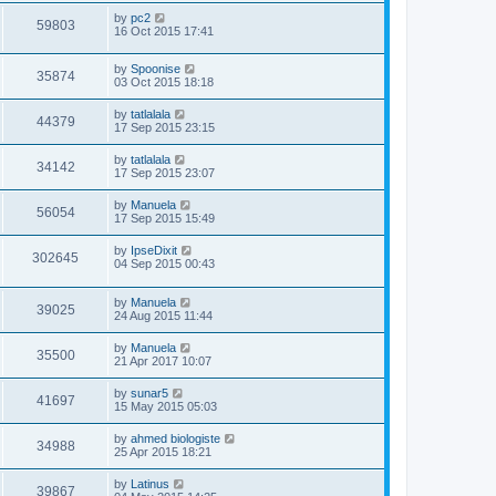
by
pc2
59803
16 Oct 2015 17:41
by
Spoonise
35874
03 Oct 2015 18:18
by
tatlalala
44379
17 Sep 2015 23:15
by
tatlalala
34142
17 Sep 2015 23:07
by
Manuela
56054
17 Sep 2015 15:49
by
IpseDixit
302645
04 Sep 2015 00:43
by
Manuela
39025
24 Aug 2015 11:44
by
Manuela
35500
21 Apr 2017 10:07
by
sunar5
41697
15 May 2015 05:03
by
ahmed biologiste
34988
25 Apr 2015 18:21
by
Latinus
39867