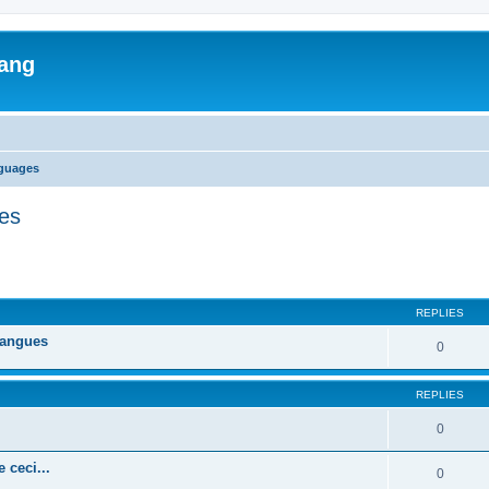
lang
nguages
ges
ed search
REPLIES
 langues
0
REPLIES
0
 ceci...
0