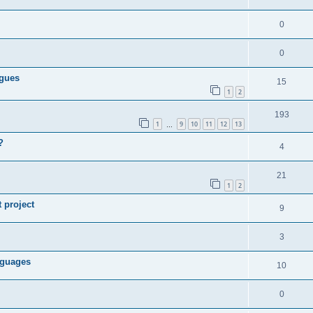
0
0
ngues
15
1
2
193
1
9
10
11
12
13
…
?
4
21
1
2
t project
9
3
anguages
10
0