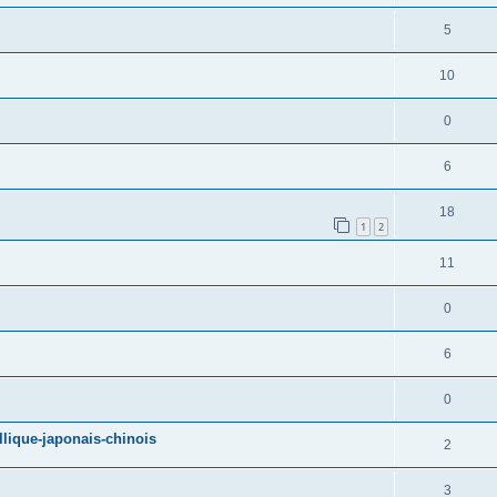
5
10
0
6
18
1
2
11
0
6
0
llique-japonais-chinois
2
3