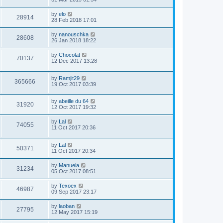
by
elo
28914
28 Feb 2018 17:01
by
nanouschka
28608
26 Jan 2018 18:22
by
Chocolat
70137
12 Dec 2017 13:28
by
Ramjit29
365666
19 Oct 2017 03:39
by
abeille du 64
31920
12 Oct 2017 19:32
by
Lal
74055
11 Oct 2017 20:36
by
Lal
50371
11 Oct 2017 20:34
by
Manuela
31234
05 Oct 2017 08:51
by
Texoex
46987
09 Sep 2017 23:17
by
laoban
27795
12 May 2017 15:19