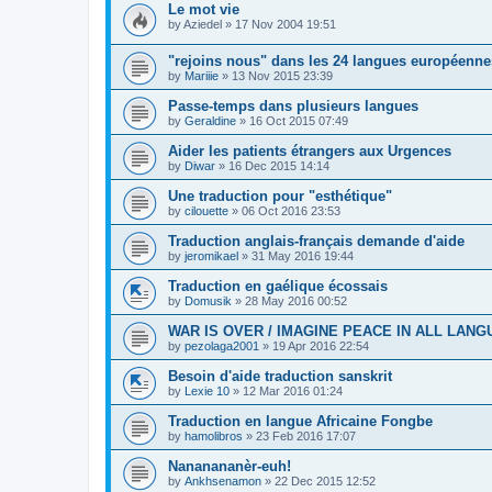
Le mot vie
by
Aziedel
»
17 Nov 2004 19:51
"rejoins nous" dans les 24 langues européenne
by
Mariiie
»
13 Nov 2015 23:39
Passe-temps dans plusieurs langues
by
Geraldine
»
16 Oct 2015 07:49
Aider les patients étrangers aux Urgences
by
Diwar
»
16 Dec 2015 14:14
Une traduction pour "esthétique"
by
cilouette
»
06 Oct 2016 23:53
Traduction anglais-français demande d'aide
by
jeromikael
»
31 May 2016 19:44
Traduction en gaélique écossais
by
Domusik
»
28 May 2016 00:52
WAR IS OVER / IMAGINE PEACE IN ALL LAN
by
pezolaga2001
»
19 Apr 2016 22:54
Besoin d'aide traduction sanskrit
by
Lexie 10
»
12 Mar 2016 01:24
Traduction en langue Africaine Fongbe
by
hamolibros
»
23 Feb 2016 17:07
Nananananèr-euh!
by
Ankhsenamon
»
22 Dec 2015 12:52