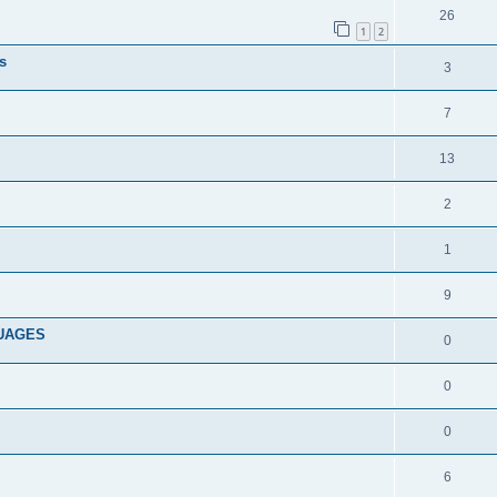
26
1
2
s
3
7
13
2
1
9
GUAGES
0
0
0
6