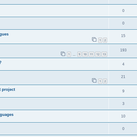
0
0
ngues
15
1
2
193
1
9
10
11
12
13
…
?
4
21
1
2
t project
9
3
anguages
10
0