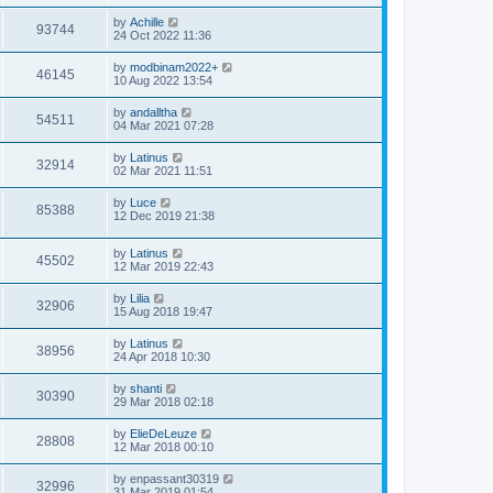
by
Achille
93744
24 Oct 2022 11:36
by
modbinam2022+
46145
10 Aug 2022 13:54
by
andalltha
54511
04 Mar 2021 07:28
by
Latinus
32914
02 Mar 2021 11:51
by
Luce
85388
12 Dec 2019 21:38
by
Latinus
45502
12 Mar 2019 22:43
by
Lilia
32906
15 Aug 2018 19:47
by
Latinus
38956
24 Apr 2018 10:30
by
shanti
30390
29 Mar 2018 02:18
by
ElieDeLeuze
28808
12 Mar 2018 00:10
by
enpassant30319
32996
31 Mar 2019 01:54