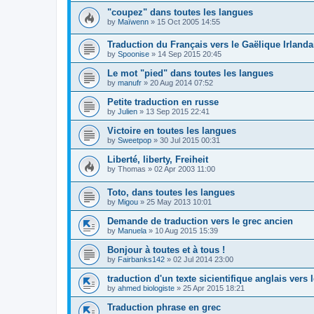
"coupez" dans toutes les langues
by
Maïwenn
»
15 Oct 2005 14:55
Traduction du Français vers le Gaëlique Irlanda
by
Spoonise
»
14 Sep 2015 20:45
Le mot "pied" dans toutes les langues
by
manufr
»
20 Aug 2014 07:52
Petite traduction en russe
by
Julien
»
13 Sep 2015 22:41
Victoire en toutes les langues
by
Sweetpop
»
30 Jul 2015 00:31
Liberté, liberty, Freiheit
by
Thomas
»
02 Apr 2003 11:00
Toto, dans toutes les langues
by
Migou
»
25 May 2013 10:01
Demande de traduction vers le grec ancien
by
Manuela
»
10 Aug 2015 15:39
Bonjour à toutes et à tous !
by
Fairbanks142
»
02 Jul 2014 23:00
traduction d'un texte sicientifique anglais vers l
by
ahmed biologiste
»
25 Apr 2015 18:21
Traduction phrase en grec