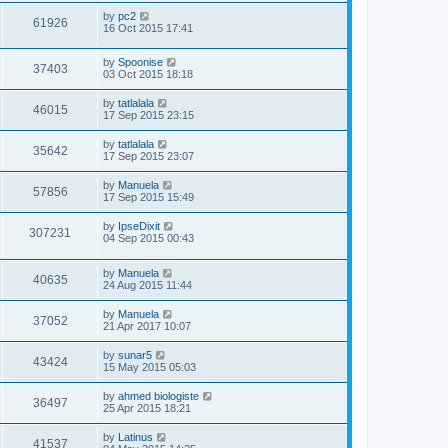
by
pc2
61926
16 Oct 2015 17:41
by
Spoonise
37403
03 Oct 2015 18:18
by
tatlalala
46015
17 Sep 2015 23:15
by
tatlalala
35642
17 Sep 2015 23:07
by
Manuela
57856
17 Sep 2015 15:49
by
IpseDixit
307231
04 Sep 2015 00:43
by
Manuela
40635
24 Aug 2015 11:44
by
Manuela
37052
21 Apr 2017 10:07
by
sunar5
43424
15 May 2015 05:03
by
ahmed biologiste
36497
25 Apr 2015 18:21
by
Latinus
41537