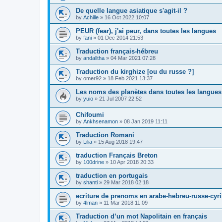
De quelle langue asiatique s'agit-il ?
by
Achille
»
16 Oct 2022 10:07
PEUR (fear), j'ai peur, dans toutes les langues
by
fani
»
01 Dec 2014 21:53
Traduction français-hébreu
by
andalltha
»
04 Mar 2021 07:28
Traduction du kirghize [ou du russe ?]
by
omer92
»
18 Feb 2021 13:37
Les noms des planètes dans toutes les langues
by
yuio
»
21 Jul 2007 22:52
Chifoumi
by
Ankhsenamon
»
08 Jan 2019 11:11
Traduction Romani
by
Lilia
»
15 Aug 2018 19:47
traduction Français Breton
by
100drine
»
10 Apr 2018 20:33
traduction en portugais
by
shanti
»
29 Mar 2018 02:18
ecriture de prenoms en arabe-hebreu-russe-cyri
by
4lman
»
11 Mar 2018 11:09
Traduction d’un mot Napolitain en français