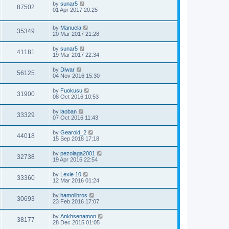
by
sunar5
87502
01 Apr 2017 20:25
by
Manuela
35349
20 Mar 2017 21:28
by
sunar5
41181
19 Mar 2017 22:34
by
Diwar
56125
04 Nov 2016 15:30
by
Fuokusu
31900
08 Oct 2016 10:53
by
laoban
33329
07 Oct 2016 11:43
by
Gearoid_2
44018
15 Sep 2018 17:18
by
pezolaga2001
32738
19 Apr 2016 22:54
by
Lexie 10
33360
12 Mar 2016 01:24
by
hamolibros
30693
23 Feb 2016 17:07
by
Ankhsenamon
38177
28 Dec 2015 01:05