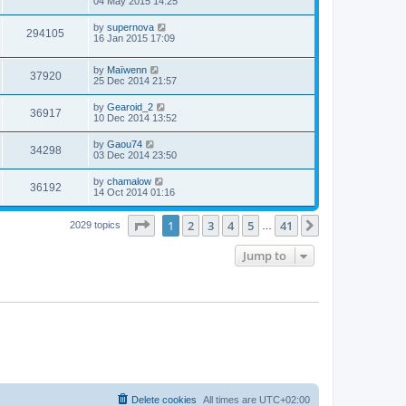
04 May 2015 14:25
by
supernova
294105
16 Jan 2015 17:09
by
Maïwenn
37920
25 Dec 2014 21:57
by
Gearoid_2
36917
10 Dec 2014 13:52
by
Gaou74
34298
03 Dec 2014 23:50
by
chamalow
36192
14 Oct 2014 01:16
Page
1
of
41
1
2
3
4
5
41
Next
2029 topics
…
Jump to
Delete cookies
All times are
UTC+02:00