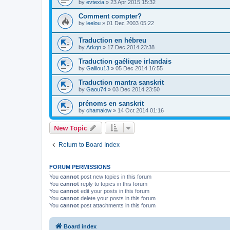
by
evtexia
»
23 Apr 2015 15:32
Comment compter?
by
leelou
»
01 Dec 2003 05:22
Traduction en hébreu
by
Arkqn
»
17 Dec 2014 23:38
Traduction gaélique irlandais
by
Galilou13
»
05 Dec 2014 16:55
Traduction mantra sanskrit
by
Gaou74
»
03 Dec 2014 23:50
prénoms en sanskrit
by
chamalow
»
14 Oct 2014 01:16
New Topic
Return to Board Index
FORUM PERMISSIONS
You
cannot
post new topics in this forum
You
cannot
reply to topics in this forum
You
cannot
edit your posts in this forum
You
cannot
delete your posts in this forum
You
cannot
post attachments in this forum
Board index