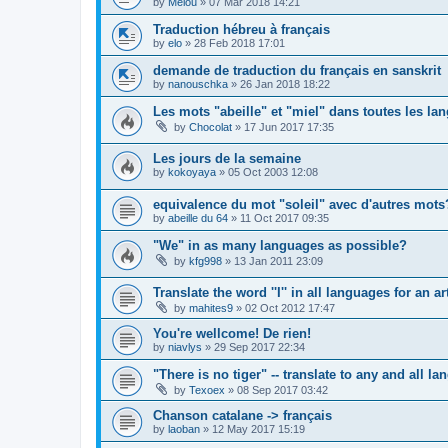
by
Melou
»
07 Mar 2018 14:21
Traduction hébreu à français
by
elo
»
28 Feb 2018 17:01
demande de traduction du français en sanskrit
by
nanouschka
»
26 Jan 2018 18:22
Les mots "abeille" et "miel" dans toutes les la
by
Chocolat
»
17 Jun 2017 17:35
Les jours de la semaine
by
kokoyaya
»
05 Oct 2003 12:08
equivalence du mot "soleil" avec d'autres mots
by
abeille du 64
»
11 Oct 2017 09:35
"We" in as many languages as possible?
by
kfg998
»
13 Jan 2011 23:09
Translate the word ''I'' in all languages for an ar
by
mahites9
»
02 Oct 2012 17:47
You're wellcome! De rien!
by
niavlys
»
29 Sep 2017 22:34
"There is no tiger" -- translate to any and all l
by
Texoex
»
08 Sep 2017 03:42
Chanson catalane -> français
by
laoban
»
12 May 2017 15:19