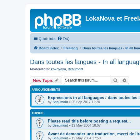
LokaNova et Free
Quick links
FAQ
Board index
Freelang
Dans toutes les langues - In all la
Dans toutes les langues - In all langua
Moderators:
kokoyaya
,
Beaumont
Search
Advanc
New Topic
ANNOUNCEMENTS
Expressions in all languages / dans toutes les
by
Beaumont
»
06 Sep 2017 12:20
TOPICS
Please read this before posting a request...
by
Beaumont
»
19 May 2004 18:07
Avant de demander une traduction, merci de lire
by
Beaumont
»
19 May 2004 17:50