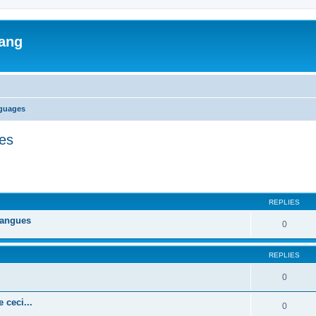
lang
nguages
ges
ed search
REPLIES
 langues
0
REPLIES
0
 ceci...
0