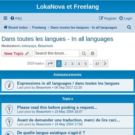
LokaNova et Freelang
FAQ
Register
Login
S
Board index
Freelang
Dans toutes les langues - In all languages
e
Dans toutes les langues - In all languages
a
Moderators:
kokoyaya
,
Beaumont
r
Search
Advanced search
New Topic
c
Page
1
of
41
1
2
3
4
5
41
Next
2029 topics
h
…
Announcements
Expressions in all languages / dans toutes les langues
Last post by
Beaumont
«
06 Sep 2017 12:20
Topics
Please read this before posting a request...
Last post by
Beaumont
«
19 May 2004 18:07
Avant de demander une traduction, merci de lire ceci...
Last post by
Beaumont
«
19 May 2004 17:50
De quelle langue asiatique s'agit-il ?