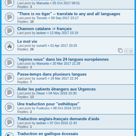
Last post by
Manuela
«
05 Oct 2017 08:51
Replies:
3
"There is no tiger" -- translate to any and all languages
Last post by
Texoex
«
09 Sep 2017 23:17
Replies:
10
Chanson catalane -> français
Last post by
laoban
«
12 May 2017 15:19
Le mot vie
Last post by
sunar5
«
01 Apr 2017 20:25
Replies:
26
1
2
"rejoins nous" dans les 24 langues européennes
Last post by
Manuela
«
20 Mar 2017 21:28
Replies:
3
Passe-temps dans plusieurs langues
Last post by
sunar5
«
19 Mar 2017 22:34
Replies:
7
Aider les patients étrangers aux Urgences
Last post by
Diwar
«
04 Nov 2016 15:30
Replies:
13
Une traduction pour "esthétique"
Last post by
Fuokusu
«
08 Oct 2016 10:53
Replies:
2
Traduction anglais-français demande d'aide
Last post by
laoban
«
07 Oct 2016 11:43
Replies:
1
Traduction en gaélique écossais