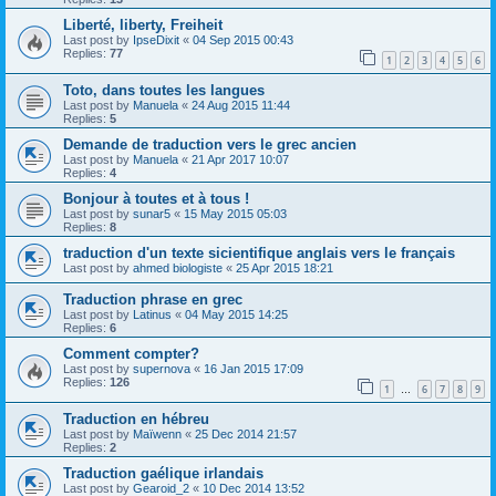
Liberté, liberty, Freiheit
Last post by
IpseDixit
«
04 Sep 2015 00:43
Replies:
77
1
2
3
4
5
6
Toto, dans toutes les langues
Last post by
Manuela
«
24 Aug 2015 11:44
Replies:
5
Demande de traduction vers le grec ancien
Last post by
Manuela
«
21 Apr 2017 10:07
Replies:
4
Bonjour à toutes et à tous !
Last post by
sunar5
«
15 May 2015 05:03
Replies:
8
traduction d'un texte sicientifique anglais vers le français
Last post by
ahmed biologiste
«
25 Apr 2015 18:21
Traduction phrase en grec
Last post by
Latinus
«
04 May 2015 14:25
Replies:
6
Comment compter?
Last post by
supernova
«
16 Jan 2015 17:09
Replies:
126
1
6
7
8
9
…
Traduction en hébreu
Last post by
Maïwenn
«
25 Dec 2014 21:57
Replies:
2
Traduction gaélique irlandais
Last post by
Gearoid_2
«
10 Dec 2014 13:52