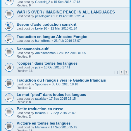
Last post by
Gearoid_2
«
15 Sep 2018 17:18
Replies:
9
WAR IS OVER / IMAGINE PEACE IN ALL LANGUAGES
Last post by
pezolaga2001
«
19 Apr 2016 22:54
Besoin d'aide traduction sanskrit
Last post by
Lexie 10
«
12 Mar 2016 01:24
Traduction en langue Africaine Fongbe
Last post by
hamolibros
«
23 Feb 2016 17:07
Nananananèr-euh!
Last post by
Ankhsenamon
«
28 Dec 2015 01:05
Replies:
6
"coupez" dans toutes les langues
Last post by
pc2
«
16 Oct 2015 17:41
Replies:
16
1
2
Traduction du Français vers le Gaëlique Irlandais
Last post by
Spoonise
«
03 Oct 2015 18:18
Replies:
3
Le mot "pied" dans toutes les langues
Last post by
tatlalala
«
17 Sep 2015 23:15
Replies:
8
Petite traduction en russe
Last post by
tatlalala
«
17 Sep 2015 23:07
Replies:
2
Victoire en toutes les langues
Last post by
Manuela
«
17 Sep 2015 15:49
Replies:
13