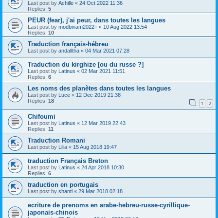
Last post by
Achille
«
24 Oct 2022 11:36
Replies:
5
PEUR (fear), j'ai peur, dans toutes les langues
Last post by
modbinam2022+
«
10 Aug 2022 13:54
Replies:
10
Traduction français-hébreu
Last post by
andalltha
«
04 Mar 2021 07:28
Traduction du kirghize [ou du russe ?]
Last post by
Latinus
«
02 Mar 2021 11:51
Replies:
6
Les noms des planètes dans toutes les langues
Last post by
Luce
«
12 Dec 2019 21:38
Replies:
18
1
2
Chifoumi
Last post by
Latinus
«
12 Mar 2019 22:43
Replies:
11
Traduction Romani
Last post by
Lilia
«
15 Aug 2018 19:47
traduction Français Breton
Last post by
Latinus
«
24 Apr 2018 10:30
Replies:
6
traduction en portugais
Last post by
shanti
«
29 Mar 2018 02:18
ecriture de prenoms en arabe-hebreu-russe-cyrillique-
japonais-chinois