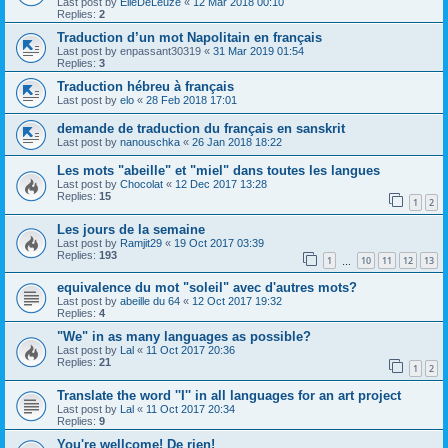
Last post by
ElieDeLeuze
«
12 Mar 2018 00:10
Replies:
2
Traduction d’un mot Napolitain en français
Last post by
enpassant30319
«
31 Mar 2019 01:54
Replies:
3
Traduction hébreu à français
Last post by
elo
«
28 Feb 2018 17:01
demande de traduction du français en sanskrit
Last post by
nanouschka
«
26 Jan 2018 18:22
Les mots "abeille" et "miel" dans toutes les langues
Last post by
Chocolat
«
12 Dec 2017 13:28
Replies:
15
1
2
Les jours de la semaine
Last post by
Ramjit29
«
19 Oct 2017 03:39
Replies:
193
1
10
11
12
13
…
equivalence du mot "soleil" avec d'autres mots?
Last post by
abeille du 64
«
12 Oct 2017 19:32
Replies:
4
"We" in as many languages as possible?
Last post by
Lal
«
11 Oct 2017 20:36
Replies:
21
1
2
Translate the word ''I'' in all languages for an art project
Last post by
Lal
«
11 Oct 2017 20:34
Replies:
9
You're wellcome! De rien!