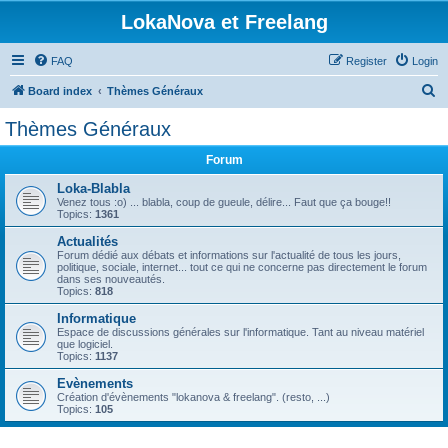
LokaNova et Freelang
FAQ
Register
Login
S
Board index
Thèmes Généraux
e
Thèmes Généraux
a
Forum
r
c
Loka-Blabla
Venez tous :o) ... blabla, coup de gueule, délire... Faut que ça bouge!!
h
Topics:
1361
Actualités
Forum dédié aux débats et informations sur l'actualité de tous les jours,
politique, sociale, internet... tout ce qui ne concerne pas directement le forum
dans ses nouveautés.
Topics:
818
Informatique
Espace de discussions générales sur l'informatique. Tant au niveau matériel
que logiciel.
Topics:
1137
Evènements
Création d'évènements "lokanova & freelang". (resto, ...)
Topics:
105