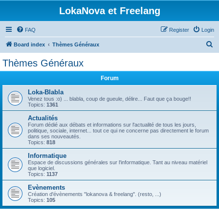
LokaNova et Freelang
FAQ
Register
Login
S
Board index
Thèmes Généraux
e
Thèmes Généraux
a
Forum
r
c
Loka-Blabla
Venez tous :o) ... blabla, coup de gueule, délire... Faut que ça bouge!!
h
Topics:
1361
Actualités
Forum dédié aux débats et informations sur l'actualité de tous les jours,
politique, sociale, internet... tout ce qui ne concerne pas directement le forum
dans ses nouveautés.
Topics:
818
Informatique
Espace de discussions générales sur l'informatique. Tant au niveau matériel
que logiciel.
Topics:
1137
Evènements
Création d'évènements "lokanova & freelang". (resto, ...)
Topics:
105