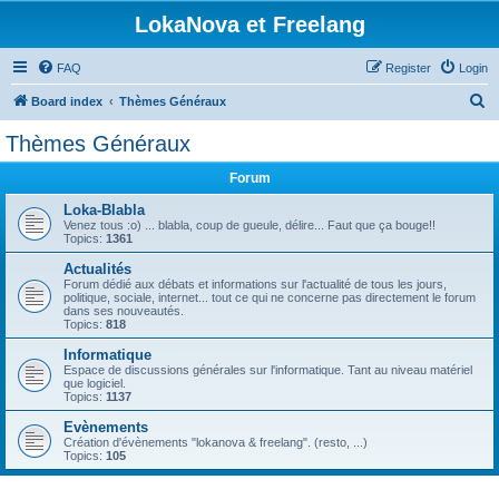
LokaNova et Freelang
FAQ
Register
Login
S
Board index
Thèmes Généraux
e
Thèmes Généraux
a
Forum
r
c
Loka-Blabla
Venez tous :o) ... blabla, coup de gueule, délire... Faut que ça bouge!!
h
Topics:
1361
Actualités
Forum dédié aux débats et informations sur l'actualité de tous les jours,
politique, sociale, internet... tout ce qui ne concerne pas directement le forum
dans ses nouveautés.
Topics:
818
Informatique
Espace de discussions générales sur l'informatique. Tant au niveau matériel
que logiciel.
Topics:
1137
Evènements
Création d'évènements "lokanova & freelang". (resto, ...)
Topics:
105