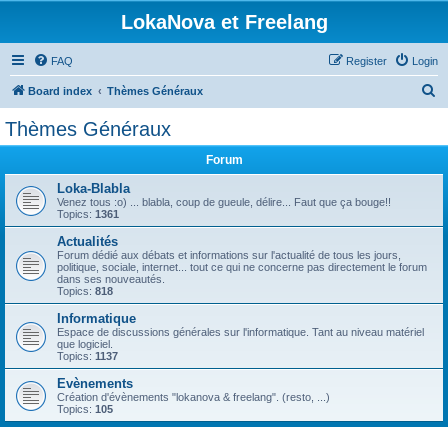
LokaNova et Freelang
FAQ
Register
Login
S
Board index
Thèmes Généraux
e
Thèmes Généraux
a
Forum
r
c
Loka-Blabla
Venez tous :o) ... blabla, coup de gueule, délire... Faut que ça bouge!!
h
Topics:
1361
Actualités
Forum dédié aux débats et informations sur l'actualité de tous les jours,
politique, sociale, internet... tout ce qui ne concerne pas directement le forum
dans ses nouveautés.
Topics:
818
Informatique
Espace de discussions générales sur l'informatique. Tant au niveau matériel
que logiciel.
Topics:
1137
Evènements
Création d'évènements "lokanova & freelang". (resto, ...)
Topics:
105