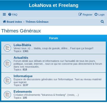
LokaNova et Freelang
FAQ
Register
Login
S
Board index
Thèmes Généraux
e
Thèmes Généraux
a
Forum
r
c
Loka-Blabla
Venez tous :o) ... blabla, coup de gueule, délire... Faut que ça bouge!!
h
Topics:
1361
Actualités
Forum dédié aux débats et informations sur l'actualité de tous les jours,
politique, sociale, internet... tout ce qui ne concerne pas directement le forum
dans ses nouveautés.
Topics:
818
Informatique
Espace de discussions générales sur l'informatique. Tant au niveau matériel
que logiciel.
Topics:
1137
Evènements
Création d'évènements "lokanova & freelang". (resto, ...)
Topics:
105