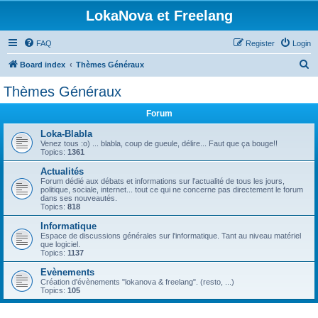
LokaNova et Freelang
FAQ
Register
Login
S
Board index
Thèmes Généraux
e
Thèmes Généraux
a
Forum
r
c
Loka-Blabla
Venez tous :o) ... blabla, coup de gueule, délire... Faut que ça bouge!!
h
Topics:
1361
Actualités
Forum dédié aux débats et informations sur l'actualité de tous les jours,
politique, sociale, internet... tout ce qui ne concerne pas directement le forum
dans ses nouveautés.
Topics:
818
Informatique
Espace de discussions générales sur l'informatique. Tant au niveau matériel
que logiciel.
Topics:
1137
Evènements
Création d'évènements "lokanova & freelang". (resto, ...)
Topics:
105