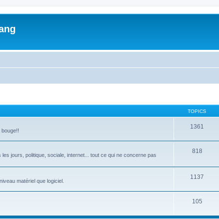
lang
TOPICS
1361
a bouge!!
818
les jours, politique, sociale, internet... tout ce qui ne concerne pas
1137
iveau matériel que logiciel.
105