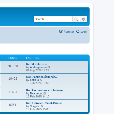
Search
Advanced search
Register
Login
POSTS
LAST POST
Re: Mobilettres
281325
V
by
Andergassen
i
04 Aug 2026 19:29
e
w
Re: L'éclipse éclipsée...
10462
t
V
by
Latinus
h
i
13 Jun 2026 16:59
e
e
l
w
Re: Recherches sur Internet
a
11667
t
V
by
Beaumont
t
h
i
13 Feb 2025 14:10
e
e
e
s
l
w
Re: 7 janvier - Saint-Brieuc
t
a
6351
t
V
by
Sisyphe
p
t
h
i
19 Feb 2025 15:00
o
e
e
e
s
s