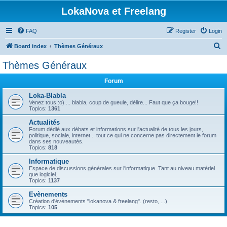
LokaNova et Freelang
FAQ
Register
Login
S
Board index
Thèmes Généraux
e
Thèmes Généraux
a
Forum
r
c
Loka-Blabla
Venez tous :o) ... blabla, coup de gueule, délire... Faut que ça bouge!!
h
Topics:
1361
Actualités
Forum dédié aux débats et informations sur l'actualité de tous les jours,
politique, sociale, internet... tout ce qui ne concerne pas directement le forum
dans ses nouveautés.
Topics:
818
Informatique
Espace de discussions générales sur l'informatique. Tant au niveau matériel
que logiciel.
Topics:
1137
Evènements
Création d'évènements "lokanova & freelang". (resto, ...)
Topics:
105