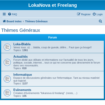
LokaNova et Freelang
FAQ
Register
Login
S
Board index
Thèmes Généraux
e
Thèmes Généraux
a
Forum
r
c
Loka-Blabla
Venez tous :o) ... blabla, coup de gueule, délire... Faut que ça bouge!!
h
Topics:
1361
Actualités
Forum dédié aux débats et informations sur l'actualité de tous les jours,
politique, sociale, internet... tout ce qui ne concerne pas directement le forum
dans ses nouveautés.
Topics:
818
Informatique
Espace de discussions générales sur l'informatique. Tant au niveau matériel
que logiciel.
Topics:
1137
Evènements
Création d'évènements "lokanova & freelang". (resto, ...)
Topics:
105