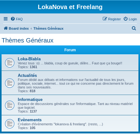
LokaNova et Freelang
FAQ
Register
Login
S
Board index
Thèmes Généraux
e
Thèmes Généraux
a
Forum
r
c
Loka-Blabla
Venez tous :o) ... blabla, coup de gueule, délire... Faut que ça bouge!!
h
Topics:
1361
Actualités
Forum dédié aux débats et informations sur l'actualité de tous les jours,
politique, sociale, internet... tout ce qui ne concerne pas directement le forum
dans ses nouveautés.
Topics:
818
Informatique
Espace de discussions générales sur l'informatique. Tant au niveau matériel
que logiciel.
Topics:
1137
Evènements
Création d'évènements "lokanova & freelang". (resto, ...)
Topics:
105