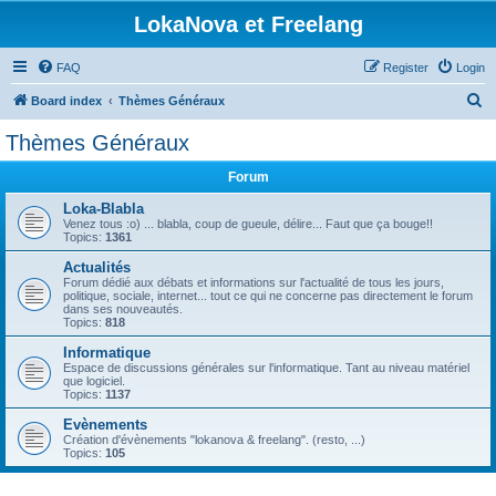
LokaNova et Freelang
FAQ
Register
Login
S
Board index
Thèmes Généraux
e
Thèmes Généraux
a
Forum
r
c
Loka-Blabla
Venez tous :o) ... blabla, coup de gueule, délire... Faut que ça bouge!!
h
Topics:
1361
Actualités
Forum dédié aux débats et informations sur l'actualité de tous les jours,
politique, sociale, internet... tout ce qui ne concerne pas directement le forum
dans ses nouveautés.
Topics:
818
Informatique
Espace de discussions générales sur l'informatique. Tant au niveau matériel
que logiciel.
Topics:
1137
Evènements
Création d'évènements "lokanova & freelang". (resto, ...)
Topics:
105