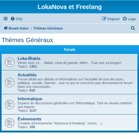
LokaNova et Freelang
FAQ
Register
Login
S
Board index
Thèmes Généraux
e
Thèmes Généraux
a
Forum
r
c
Loka-Blabla
Venez tous :o) ... blabla, coup de gueule, délire... Faut que ça bouge!!
h
Topics:
1361
Actualités
Forum dédié aux débats et informations sur l'actualité de tous les jours,
politique, sociale, internet... tout ce qui ne concerne pas directement le forum
dans ses nouveautés.
Topics:
818
Informatique
Espace de discussions générales sur l'informatique. Tant au niveau matériel
que logiciel.
Topics:
1137
Evènements
Création d'évènements "lokanova & freelang". (resto, ...)
Topics:
105