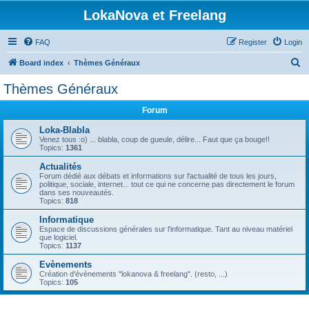
LokaNova et Freelang
FAQ
Register
Login
S
Board index
Thèmes Généraux
e
Thèmes Généraux
a
Forum
r
c
Loka-Blabla
Venez tous :o) ... blabla, coup de gueule, délire... Faut que ça bouge!!
h
Topics:
1361
Actualités
Forum dédié aux débats et informations sur l'actualité de tous les jours,
politique, sociale, internet... tout ce qui ne concerne pas directement le forum
dans ses nouveautés.
Topics:
818
Informatique
Espace de discussions générales sur l'informatique. Tant au niveau matériel
que logiciel.
Topics:
1137
Evènements
Création d'évènements "lokanova & freelang". (resto, ...)
Topics:
105