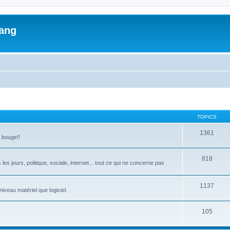
lang
TOPICS
1361
a bouge!!
818
les jours, politique, sociale, internet... tout ce qui ne concerne pas
1137
iveau matériel que logiciel.
105