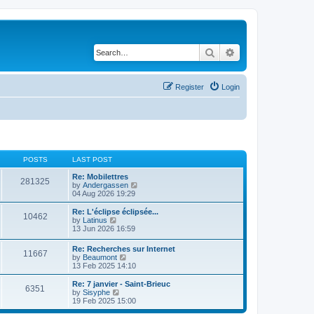
Search
Advanced search
Register
Login
POSTS
LAST POST
Re: Mobilettres
281325
V
by
Andergassen
i
04 Aug 2026 19:29
e
w
Re: L'éclipse éclipsée...
10462
t
V
by
Latinus
h
i
13 Jun 2026 16:59
e
e
l
w
Re: Recherches sur Internet
a
11667
t
V
by
Beaumont
t
h
i
13 Feb 2025 14:10
e
e
e
s
l
w
Re: 7 janvier - Saint-Brieuc
t
a
6351
t
V
by
Sisyphe
p
t
h
i
19 Feb 2025 15:00
o
e
e
e
s
s