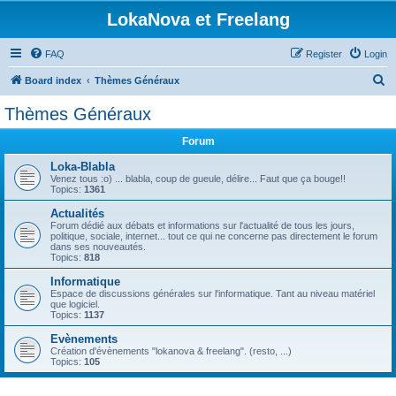
LokaNova et Freelang
FAQ
Register
Login
S
Board index
Thèmes Généraux
e
Thèmes Généraux
a
Forum
r
c
Loka-Blabla
Venez tous :o) ... blabla, coup de gueule, délire... Faut que ça bouge!!
h
Topics:
1361
Actualités
Forum dédié aux débats et informations sur l'actualité de tous les jours,
politique, sociale, internet... tout ce qui ne concerne pas directement le forum
dans ses nouveautés.
Topics:
818
Informatique
Espace de discussions générales sur l'informatique. Tant au niveau matériel
que logiciel.
Topics:
1137
Evènements
Création d'évènements "lokanova & freelang". (resto, ...)
Topics:
105