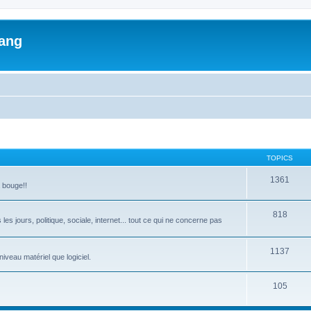
lang
TOPICS
1361
a bouge!!
818
les jours, politique, sociale, internet... tout ce qui ne concerne pas
1137
iveau matériel que logiciel.
105