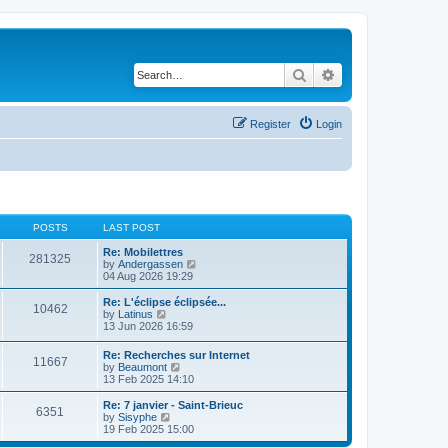
Search
Advanced search
Register
Login
POSTS
LAST POST
Re: Mobilettres
281325
V
by
Andergassen
i
04 Aug 2026 19:29
e
w
Re: L'éclipse éclipsée...
10462
t
V
by
Latinus
h
i
13 Jun 2026 16:59
e
e
l
w
Re: Recherches sur Internet
a
11667
t
V
by
Beaumont
t
h
i
13 Feb 2025 14:10
e
e
e
s
l
w
Re: 7 janvier - Saint-Brieuc
t
a
6351
t
V
by
Sisyphe
p
t
h
i
19 Feb 2025 15:00
o
e
e
e
s
s