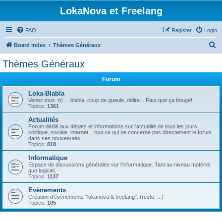
LokaNova et Freelang
FAQ
Register
Login
S
Board index
Thèmes Généraux
e
Thèmes Généraux
a
Forum
r
c
Loka-Blabla
Venez tous :o) ... blabla, coup de gueule, délire... Faut que ça bouge!!
h
Topics:
1361
Actualités
Forum dédié aux débats et informations sur l'actualité de tous les jours,
politique, sociale, internet... tout ce qui ne concerne pas directement le forum
dans ses nouveautés.
Topics:
818
Informatique
Espace de discussions générales sur l'informatique. Tant au niveau matériel
que logiciel.
Topics:
1137
Evènements
Création d'évènements "lokanova & freelang". (resto, ...)
Topics:
105