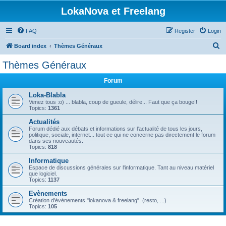
LokaNova et Freelang
FAQ
Register
Login
S
Board index
Thèmes Généraux
e
Thèmes Généraux
a
Forum
r
c
Loka-Blabla
Venez tous :o) ... blabla, coup de gueule, délire... Faut que ça bouge!!
h
Topics:
1361
Actualités
Forum dédié aux débats et informations sur l'actualité de tous les jours,
politique, sociale, internet... tout ce qui ne concerne pas directement le forum
dans ses nouveautés.
Topics:
818
Informatique
Espace de discussions générales sur l'informatique. Tant au niveau matériel
que logiciel.
Topics:
1137
Evènements
Création d'évènements "lokanova & freelang". (resto, ...)
Topics:
105