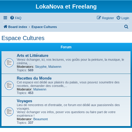
LokaNova et Freelang
FAQ
Register
Login
S
Board index
Espace Cultures
e
Espace Cultures
a
Forum
r
c
Arts et Littérature
Venez échanger, ici, vos lectures, vos goûts pour la peinture, la musique, le
h
cinéma, ...
Moderators:
Sisyphe
,
Maïwenn
Topics:
569
Recettes du Monde
Cet espace est dédié aux plaisirs du palais, vous pouvez soumettre des
recettes, demander des conseils,...
Moderator:
Maïwenn
Topics:
453
Voyages
Lieu de rencontres et d'entraide, ce forum est dédié aux passionnés des
voyages.
Venez échanger vos infos, poser vos questions ou faire part de votre
expérience !
Moderator:
Beaumont
Topics:
337