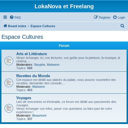
LokaNova et Freelang
FAQ
Register
Login
S
Board index
Espace Cultures
e
Espace Cultures
a
Forum
r
c
Arts et Littérature
Venez échanger, ici, vos lectures, vos goûts pour la peinture, la musique, le
h
cinéma, ...
Moderators:
Sisyphe
,
Maïwenn
Topics:
569
Recettes du Monde
Cet espace est dédié aux plaisirs du palais, vous pouvez soumettre des
recettes, demander des conseils,...
Moderator:
Maïwenn
Topics:
453
Voyages
Lieu de rencontres et d'entraide, ce forum est dédié aux passionnés des
voyages.
Venez échanger vos infos, poser vos questions ou faire part de votre
expérience !
Moderator:
Beaumont
Topics:
337