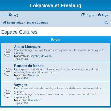
LokaNova et Freelang
FAQ
Register
Login
S
Board index
Espace Cultures
e
Espace Cultures
a
Forum
r
c
Arts et Littérature
Venez échanger, ici, vos lectures, vos goûts pour la peinture, la musique, le
h
cinéma, ...
Moderators:
Sisyphe
,
Maïwenn
Topics:
569
Recettes du Monde
Cet espace est dédié aux plaisirs du palais, vous pouvez soumettre des
recettes, demander des conseils,...
Moderator:
Maïwenn
Topics:
453
Voyages
Lieu de rencontres et d'entraide, ce forum est dédié aux passionnés des
voyages.
Venez échanger vos infos, poser vos questions ou faire part de votre
expérience !
Moderator:
Beaumont
Topics:
337