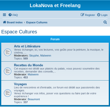
LokaNova et Freelang
FAQ
Register
Login
S
Board index
Espace Cultures
e
Espace Cultures
a
Forum
r
c
Arts et Littérature
Venez échanger, ici, vos lectures, vos goûts pour la peinture, la musique, le
h
cinéma, ...
Moderators:
Sisyphe
,
Maïwenn
Topics:
569
Recettes du Monde
Cet espace est dédié aux plaisirs du palais, vous pouvez soumettre des
recettes, demander des conseils,...
Moderator:
Maïwenn
Topics:
453
Voyages
Lieu de rencontres et d'entraide, ce forum est dédié aux passionnés des
voyages.
Venez échanger vos infos, poser vos questions ou faire part de votre
expérience !
Moderator:
Beaumont
Topics:
337