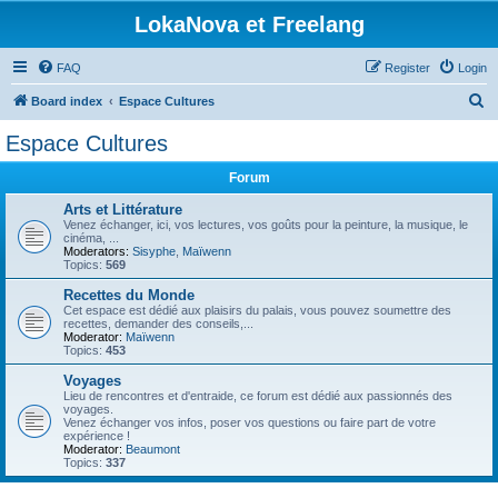
LokaNova et Freelang
FAQ
Register
Login
S
Board index
Espace Cultures
e
Espace Cultures
a
Forum
r
c
Arts et Littérature
Venez échanger, ici, vos lectures, vos goûts pour la peinture, la musique, le
h
cinéma, ...
Moderators:
Sisyphe
,
Maïwenn
Topics:
569
Recettes du Monde
Cet espace est dédié aux plaisirs du palais, vous pouvez soumettre des
recettes, demander des conseils,...
Moderator:
Maïwenn
Topics:
453
Voyages
Lieu de rencontres et d'entraide, ce forum est dédié aux passionnés des
voyages.
Venez échanger vos infos, poser vos questions ou faire part de votre
expérience !
Moderator:
Beaumont
Topics:
337