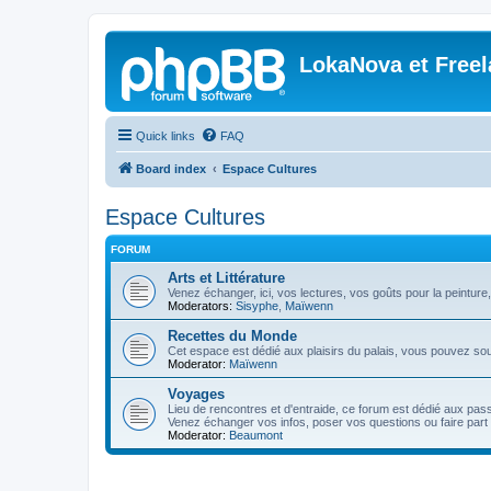
LokaNova et Free
Quick links
FAQ
Board index
Espace Cultures
Espace Cultures
FORUM
Arts et Littérature
Venez échanger, ici, vos lectures, vos goûts pour la peinture,
Moderators:
Sisyphe
,
Maïwenn
Recettes du Monde
Cet espace est dédié aux plaisirs du palais, vous pouvez so
Moderator:
Maïwenn
Voyages
Lieu de rencontres et d'entraide, ce forum est dédié aux pa
Venez échanger vos infos, poser vos questions ou faire part 
Moderator:
Beaumont