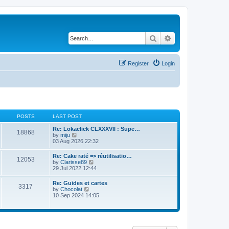
Search
Advanced search
Register
Login
POSTS
LAST POST
Re: Lokaclick CLXXXVII : Supe…
18868
V
by
miju
i
03 Aug 2026 22:32
e
w
Re: Cake raté => réutilisatio…
12053
t
V
by
Clarisse89
h
i
29 Jul 2022 12:44
e
e
l
w
Re: Guides et cartes
a
3317
t
V
by
Chocolat
t
h
i
10 Sep 2024 14:05
e
e
e
s
l
w
t
a
t
p
t
h
o
e
e
s