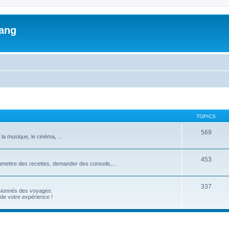
lang
TOPICS
569
 la musique, le cinéma, ...
453
umettre des recettes, demander des conseils,...
337
ssionnés des voyages.
de votre expérience !