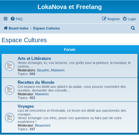
LokaNova et Freelang
FAQ
Register
Login
S
Board index
Espace Cultures
e
Espace Cultures
a
Forum
r
c
Arts et Littérature
Venez échanger, ici, vos lectures, vos goûts pour la peinture, la musique, le
h
cinéma, ...
Moderators:
Sisyphe
,
Maïwenn
Topics:
569
Recettes du Monde
Cet espace est dédié aux plaisirs du palais, vous pouvez soumettre des
recettes, demander des conseils,...
Moderator:
Maïwenn
Topics:
453
Voyages
Lieu de rencontres et d'entraide, ce forum est dédié aux passionnés des
voyages.
Venez échanger vos infos, poser vos questions ou faire part de votre
expérience !
Moderator:
Beaumont
Topics:
337