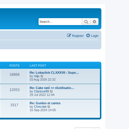
Search
Advanced search
Register
Login
POSTS
LAST POST
Re: Lokaclick CLXXXVII : Supe…
18868
V
by
miju
i
03 Aug 2026 22:32
e
w
Re: Cake raté => réutilisatio…
12053
t
V
by
Clarisse89
h
i
29 Jul 2022 12:44
e
e
l
w
Re: Guides et cartes
a
3317
t
V
by
Chocolat
t
h
i
10 Sep 2024 14:05
e
e
e
s
l
w
t
a
t
p
t
h
o
e
e
s