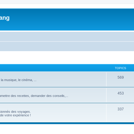
lang
TOPICS
569
 la musique, le cinéma, ...
453
umettre des recettes, demander des conseils,...
337
ssionnés des voyages.
de votre expérience !