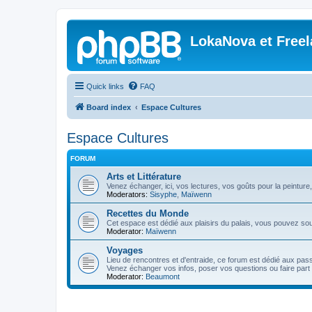
LokaNova et Free
Quick links
FAQ
Board index
Espace Cultures
Espace Cultures
FORUM
Arts et Littérature
Venez échanger, ici, vos lectures, vos goûts pour la peinture,
Moderators:
Sisyphe
,
Maïwenn
Recettes du Monde
Cet espace est dédié aux plaisirs du palais, vous pouvez so
Moderator:
Maïwenn
Voyages
Lieu de rencontres et d'entraide, ce forum est dédié aux pa
Venez échanger vos infos, poser vos questions ou faire part 
Moderator:
Beaumont