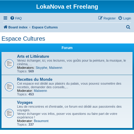
LokaNova et Freelang
FAQ
Register
Login
S
Board index
Espace Cultures
e
Espace Cultures
a
Forum
r
c
Arts et Littérature
Venez échanger, ici, vos lectures, vos goûts pour la peinture, la musique, le
h
cinéma, ...
Moderators:
Sisyphe
,
Maïwenn
Topics:
569
Recettes du Monde
Cet espace est dédié aux plaisirs du palais, vous pouvez soumettre des
recettes, demander des conseils,...
Moderator:
Maïwenn
Topics:
453
Voyages
Lieu de rencontres et d'entraide, ce forum est dédié aux passionnés des
voyages.
Venez échanger vos infos, poser vos questions ou faire part de votre
expérience !
Moderator:
Beaumont
Topics:
337