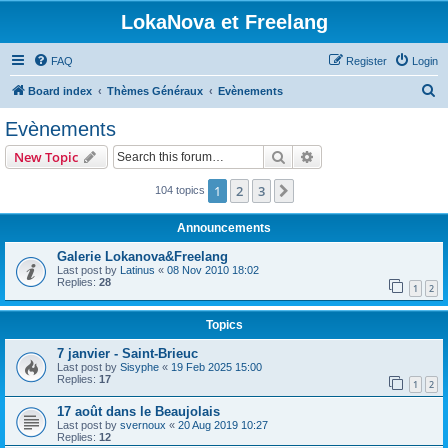
LokaNova et Freelang
FAQ
Register
Login
S
Board index
Thèmes Généraux
Evènements
e
Evènements
a
Search
Advanced search
New Topic
r
c
1
2
3
Next
104 topics
h
Announcements
Galerie Lokanova&Freelang
Last post by
Latinus
«
08 Nov 2010 18:02
Replies:
28
1
2
Topics
7 janvier - Saint-Brieuc
Last post by
Sisyphe
«
19 Feb 2025 15:00
Replies:
17
1
2
17 août dans le Beaujolais
Last post by
svernoux
«
20 Aug 2019 10:27
Replies:
12