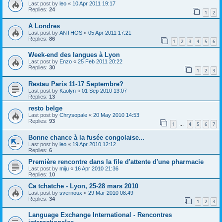
Last post by
leo
«
10 Apr 2011 19:17
Replies:
24
1
2
A Londres
Last post by
ANTHOS
«
05 Apr 2011 17:21
Replies:
86
1
2
3
4
5
6
Week-end des langues à Lyon
Last post by
Enzo
«
25 Feb 2011 20:22
Replies:
30
1
2
3
Restau Paris 11-17 Septembre?
Last post by
Kaolyn
«
01 Sep 2010 13:07
Replies:
13
resto belge
Last post by
Chrysopale
«
20 May 2010 14:53
Replies:
93
1
4
5
6
7
…
Bonne chance à la fusée congolaise...
Last post by
leo
«
19 Apr 2010 12:12
Replies:
6
Première rencontre dans la file d'attente d'une pharmacie
Last post by
miju
«
16 Apr 2010 21:36
Replies:
10
Ca tchatche - Lyon, 25-28 mars 2010
Last post by
svernoux
«
29 Mar 2010 08:49
Replies:
34
1
2
3
Language Exchange International - Rencontres