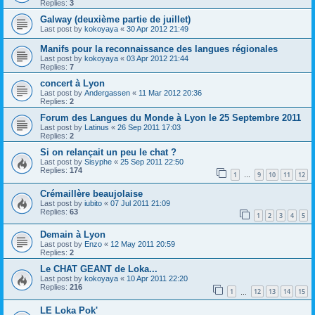
Replies:
3
Galway (deuxième partie de juillet)
Last post by
kokoyaya
«
30 Apr 2012 21:49
Manifs pour la reconnaissance des langues régionales
Last post by
kokoyaya
«
03 Apr 2012 21:44
Replies:
7
concert à Lyon
Last post by
Andergassen
«
11 Mar 2012 20:36
Replies:
2
Forum des Langues du Monde à Lyon le 25 Septembre 2011
Last post by
Latinus
«
26 Sep 2011 17:03
Replies:
2
Si on relançait un peu le chat ?
Last post by
Sisyphe
«
25 Sep 2011 22:50
Replies:
174
1
9
10
11
12
…
Crémaillère beaujolaise
Last post by
iubito
«
07 Jul 2011 21:09
Replies:
63
1
2
3
4
5
Demain à Lyon
Last post by
Enzo
«
12 May 2011 20:59
Replies:
2
Le CHAT GEANT de Loka...
Last post by
kokoyaya
«
10 Apr 2011 22:20
Replies:
216
1
12
13
14
15
…
LE Loka Pok'