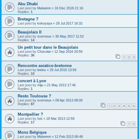
Abu Dhabi
Last post by
Maïwenn
«
16 Dec 2018 21:16
Replies:
1
Bretagne ?
Last post by
kokoyaya
«
29 Jul 2017 16:32
Beaujolais II
Last post by
svernoux
«
30 May 2017 11:52
Replies:
14
Un petit tour dans le Beaujolais
Last post by
Chocolat
«
12 Sep 2016 20:55
Replies:
36
1
2
3
Rencontre asiatico-bretonne
Last post by
leelou
«
29 Jul 2015 13:59
Replies:
10
concert à Lyon
Last post by
miju
«
21 May 2013 17:46
Replies:
1
Resto Toulouse ?
Last post by
svernoux
«
09 Apr 2013 08:00
Replies:
87
1
2
3
4
5
6
Montpellier ?
Last post by
Isis
«
18 Mar 2013 12:59
Replies:
17
1
2
Mons Belgique
Last post by
Maïwenn
«
12 Feb 2013 06:48