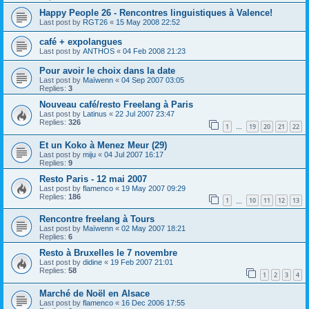
Happy People 26 - Rencontres linguistiques à Valence!
Last post by
RGT26
«
15 May 2008 22:52
café + expolangues
Last post by
ANTHOS
«
04 Feb 2008 21:23
Pour avoir le choix dans la date
Last post by
Maïwenn
«
04 Sep 2007 03:05
Replies:
3
Nouveau café/resto Freelang à Paris
Last post by
Latinus
«
22 Jul 2007 23:47
Replies:
326
1
19
20
21
22
…
Et un Koko à Menez Meur (29)
Last post by
miju
«
04 Jul 2007 16:17
Replies:
9
Resto Paris - 12 mai 2007
Last post by
flamenco
«
19 May 2007 09:29
Replies:
186
1
10
11
12
13
…
Rencontre freelang à Tours
Last post by
Maïwenn
«
02 May 2007 18:21
Replies:
6
Resto à Bruxelles le 7 novembre
Last post by
didine
«
19 Feb 2007 21:01
Replies:
58
1
2
3
4
Marché de Noël en Alsace
Last post by
flamenco
«
16 Dec 2006 17:55