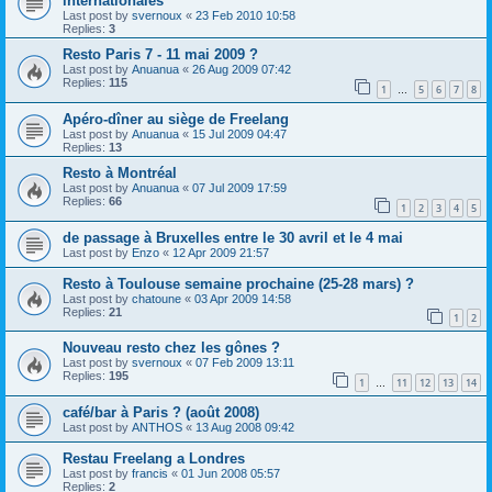
internationales
Last post by
svernoux
«
23 Feb 2010 10:58
Replies:
3
Resto Paris 7 - 11 mai 2009 ?
Last post by
Anuanua
«
26 Aug 2009 07:42
Replies:
115
1
5
6
7
8
…
Apéro-dîner au siège de Freelang
Last post by
Anuanua
«
15 Jul 2009 04:47
Replies:
13
Resto à Montréal
Last post by
Anuanua
«
07 Jul 2009 17:59
Replies:
66
1
2
3
4
5
de passage à Bruxelles entre le 30 avril et le 4 mai
Last post by
Enzo
«
12 Apr 2009 21:57
Resto à Toulouse semaine prochaine (25-28 mars) ?
Last post by
chatoune
«
03 Apr 2009 14:58
Replies:
21
1
2
Nouveau resto chez les gônes ?
Last post by
svernoux
«
07 Feb 2009 13:11
Replies:
195
1
11
12
13
14
…
café/bar à Paris ? (août 2008)
Last post by
ANTHOS
«
13 Aug 2008 09:42
Restau Freelang a Londres
Last post by
francis
«
01 Jun 2008 05:57
Replies:
2