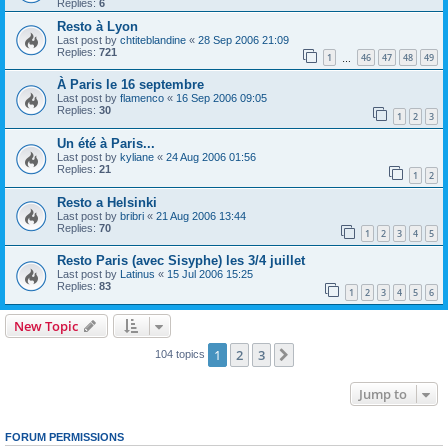
Replies:
6
Resto à Lyon
Last post by
chtiteblandine
«
28 Sep 2006 21:09
Replies:
721
1
46
47
48
49
…
À Paris le 16 septembre
Last post by
flamenco
«
16 Sep 2006 09:05
Replies:
30
1
2
3
Un été à Paris...
Last post by
kyliane
«
24 Aug 2006 01:56
Replies:
21
1
2
Resto a Helsinki
Last post by
bribri
«
21 Aug 2006 13:44
Replies:
70
1
2
3
4
5
Resto Paris (avec Sisyphe) les 3/4 juillet
Last post by
Latinus
«
15 Jul 2006 15:25
Replies:
83
1
2
3
4
5
6
New Topic
1
2
3
Next
104 topics
Jump to
FORUM PERMISSIONS