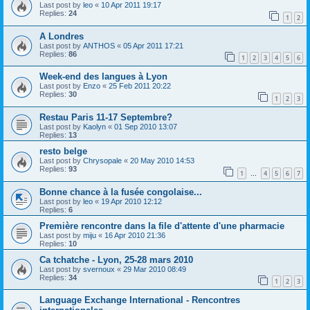
Last post by
leo
«
10 Apr 2011 19:17
Replies:
24
1
2
A Londres
Last post by
ANTHOS
«
05 Apr 2011 17:21
Replies:
86
1
2
3
4
5
6
Week-end des langues à Lyon
Last post by
Enzo
«
25 Feb 2011 20:22
Replies:
30
1
2
3
Restau Paris 11-17 Septembre?
Last post by
Kaolyn
«
01 Sep 2010 13:07
Replies:
13
resto belge
Last post by
Chrysopale
«
20 May 2010 14:53
Replies:
93
1
4
5
6
7
…
Bonne chance à la fusée congolaise...
Last post by
leo
«
19 Apr 2010 12:12
Replies:
6
Première rencontre dans la file d'attente d'une pharmacie
Last post by
miju
«
16 Apr 2010 21:36
Replies:
10
Ca tchatche - Lyon, 25-28 mars 2010
Last post by
svernoux
«
29 Mar 2010 08:49
Replies:
34
1
2
3
Language Exchange International - Rencontres