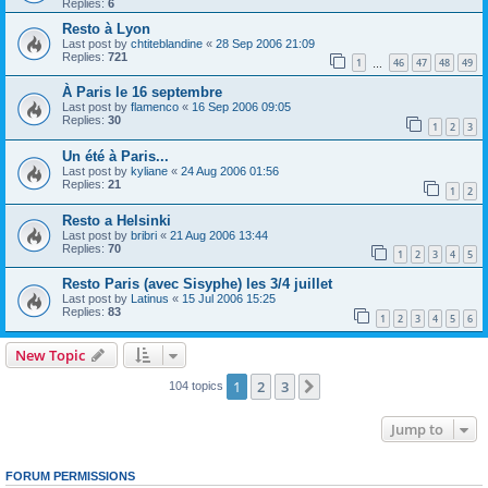
Replies:
6
Resto à Lyon
Last post by
chtiteblandine
«
28 Sep 2006 21:09
Replies:
721
1
46
47
48
49
…
À Paris le 16 septembre
Last post by
flamenco
«
16 Sep 2006 09:05
Replies:
30
1
2
3
Un été à Paris...
Last post by
kyliane
«
24 Aug 2006 01:56
Replies:
21
1
2
Resto a Helsinki
Last post by
bribri
«
21 Aug 2006 13:44
Replies:
70
1
2
3
4
5
Resto Paris (avec Sisyphe) les 3/4 juillet
Last post by
Latinus
«
15 Jul 2006 15:25
Replies:
83
1
2
3
4
5
6
New Topic
1
2
3
Next
104 topics
Jump to
FORUM PERMISSIONS