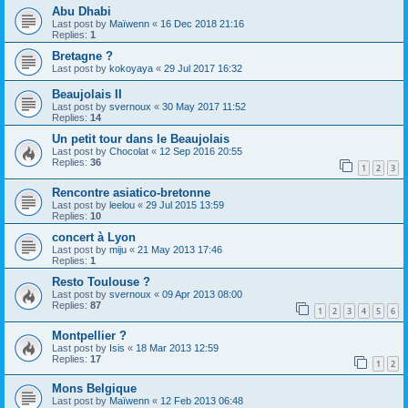
Abu Dhabi
Last post by
Maïwenn
«
16 Dec 2018 21:16
Replies:
1
Bretagne ?
Last post by
kokoyaya
«
29 Jul 2017 16:32
Beaujolais II
Last post by
svernoux
«
30 May 2017 11:52
Replies:
14
Un petit tour dans le Beaujolais
Last post by
Chocolat
«
12 Sep 2016 20:55
Replies:
36
1
2
3
Rencontre asiatico-bretonne
Last post by
leelou
«
29 Jul 2015 13:59
Replies:
10
concert à Lyon
Last post by
miju
«
21 May 2013 17:46
Replies:
1
Resto Toulouse ?
Last post by
svernoux
«
09 Apr 2013 08:00
Replies:
87
1
2
3
4
5
6
Montpellier ?
Last post by
Isis
«
18 Mar 2013 12:59
Replies:
17
1
2
Mons Belgique
Last post by
Maïwenn
«
12 Feb 2013 06:48