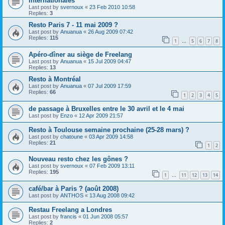
internationales
Last post by
svernoux
«
23 Feb 2010 10:58
Replies:
3
Resto Paris 7 - 11 mai 2009 ?
Last post by
Anuanua
«
26 Aug 2009 07:42
Replies:
115
1
5
6
7
8
…
Apéro-dîner au siège de Freelang
Last post by
Anuanua
«
15 Jul 2009 04:47
Replies:
13
Resto à Montréal
Last post by
Anuanua
«
07 Jul 2009 17:59
Replies:
66
1
2
3
4
5
de passage à Bruxelles entre le 30 avril et le 4 mai
Last post by
Enzo
«
12 Apr 2009 21:57
Resto à Toulouse semaine prochaine (25-28 mars) ?
Last post by
chatoune
«
03 Apr 2009 14:58
Replies:
21
1
2
Nouveau resto chez les gônes ?
Last post by
svernoux
«
07 Feb 2009 13:11
Replies:
195
1
11
12
13
14
…
café/bar à Paris ? (août 2008)
Last post by
ANTHOS
«
13 Aug 2008 09:42
Restau Freelang a Londres
Last post by
francis
«
01 Jun 2008 05:57
Replies:
2