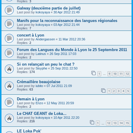
Replies:
3
Galway (deuxième partie de juillet)
Last post by
kokoyaya
«
30 Apr 2012 21:49
Manifs pour la reconnaissance des langues régionales
Last post by
kokoyaya
«
03 Apr 2012 21:44
Replies:
7
concert à Lyon
Last post by
Andergassen
«
11 Mar 2012 20:36
Replies:
2
Forum des Langues du Monde à Lyon le 25 Septembre 2011
Last post by
Latinus
«
26 Sep 2011 17:03
Replies:
2
Si on relançait un peu le chat ?
Last post by
Sisyphe
«
25 Sep 2011 22:50
Replies:
174
1
9
10
11
12
…
Crémaillère beaujolaise
Last post by
iubito
«
07 Jul 2011 21:09
Replies:
63
1
2
3
4
5
Demain à Lyon
Last post by
Enzo
«
12 May 2011 20:59
Replies:
2
Le CHAT GEANT de Loka...
Last post by
kokoyaya
«
10 Apr 2011 22:20
Replies:
216
1
12
13
14
15
…
LE Loka Pok'