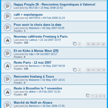
Happy People 26 - Rencontres linguistiques à Valence!
Last post by
RGT26
«
15 May 2008 22:52
café + expolangues
Last post by
ANTHOS
«
04 Feb 2008 21:23
Pour avoir le choix dans la date
Last post by
Maïwenn
«
04 Sep 2007 03:05
Replies:
3
Nouveau café/resto Freelang à Paris
Last post by
Latinus
«
22 Jul 2007 23:47
Replies:
326
1
19
20
21
22
…
Et un Koko à Menez Meur (29)
Last post by
miju
«
04 Jul 2007 16:17
Replies:
9
Resto Paris - 12 mai 2007
Last post by
flamenco
«
19 May 2007 09:29
Replies:
186
1
10
11
12
13
…
Rencontre freelang à Tours
Last post by
Maïwenn
«
02 May 2007 18:21
Replies:
6
Resto à Bruxelles le 7 novembre
Last post by
didine
«
19 Feb 2007 21:01
Replies:
58
1
2
3
4
Marché de Noël en Alsace
Last post by
flamenco
«
16 Dec 2006 17:55