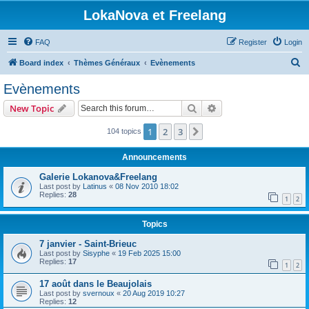
LokaNova et Freelang
FAQ
Register
Login
S
Board index
Thèmes Généraux
Evènements
e
Evènements
a
Search
Advanced search
New Topic
r
c
1
2
3
Next
104 topics
h
Announcements
Galerie Lokanova&Freelang
Last post by
Latinus
«
08 Nov 2010 18:02
Replies:
28
1
2
Topics
7 janvier - Saint-Brieuc
Last post by
Sisyphe
«
19 Feb 2025 15:00
Replies:
17
1
2
17 août dans le Beaujolais
Last post by
svernoux
«
20 Aug 2019 10:27
Replies:
12