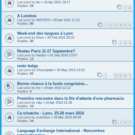
Last post by
leo
«
10 Apr 2011 19:17
Replies:
24
1
2
A Londres
Last post by
ANTHOS
«
05 Apr 2011 17:21
Replies:
86
1
2
3
4
5
6
Week-end des langues à Lyon
Last post by
Enzo
«
25 Feb 2011 20:22
Replies:
30
1
2
3
Restau Paris 11-17 Septembre?
Last post by
Kaolyn
«
01 Sep 2010 13:07
Replies:
13
resto belge
Last post by
Chrysopale
«
20 May 2010 14:53
Replies:
93
1
4
5
6
7
…
Bonne chance à la fusée congolaise...
Last post by
leo
«
19 Apr 2010 12:12
Replies:
6
Première rencontre dans la file d'attente d'une pharmacie
Last post by
miju
«
16 Apr 2010 21:36
Replies:
10
Ca tchatche - Lyon, 25-28 mars 2010
Last post by
svernoux
«
29 Mar 2010 08:49
Replies:
34
1
2
3
Language Exchange International - Rencontres