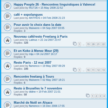
Happy People 26 - Rencontres linguistiques à Valence!
Last post by
RGT26
«
15 May 2008 22:52
café + expolangues
Last post by
ANTHOS
«
04 Feb 2008 21:23
Pour avoir le choix dans la date
Last post by
Maïwenn
«
04 Sep 2007 03:05
Replies:
3
Nouveau café/resto Freelang à Paris
Last post by
Latinus
«
22 Jul 2007 23:47
Replies:
326
1
19
20
21
22
…
Et un Koko à Menez Meur (29)
Last post by
miju
«
04 Jul 2007 16:17
Replies:
9
Resto Paris - 12 mai 2007
Last post by
flamenco
«
19 May 2007 09:29
Replies:
186
1
10
11
12
13
…
Rencontre freelang à Tours
Last post by
Maïwenn
«
02 May 2007 18:21
Replies:
6
Resto à Bruxelles le 7 novembre
Last post by
didine
«
19 Feb 2007 21:01
Replies:
58
1
2
3
4
Marché de Noël en Alsace
Last post by
flamenco
«
16 Dec 2006 17:55