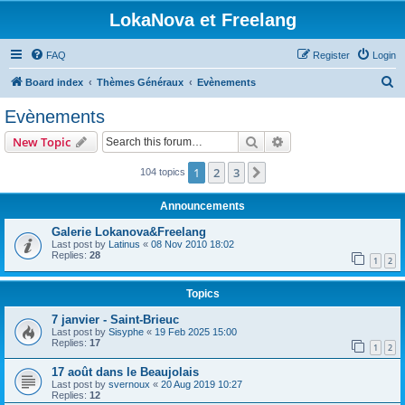
LokaNova et Freelang
FAQ
Register
Login
S
Board index
Thèmes Généraux
Evènements
e
Evènements
a
Search
Advanced search
New Topic
r
c
1
2
3
Next
104 topics
h
Announcements
Galerie Lokanova&Freelang
Last post by
Latinus
«
08 Nov 2010 18:02
Replies:
28
1
2
Topics
7 janvier - Saint-Brieuc
Last post by
Sisyphe
«
19 Feb 2025 15:00
Replies:
17
1
2
17 août dans le Beaujolais
Last post by
svernoux
«
20 Aug 2019 10:27
Replies:
12