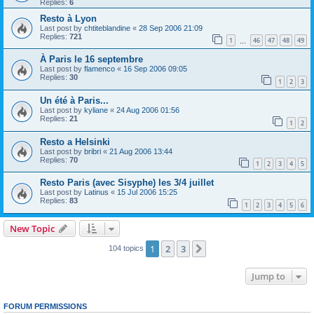
Replies:
6
Resto à Lyon
Last post by
chtiteblandine
«
28 Sep 2006 21:09
Replies:
721
1
46
47
48
49
…
À Paris le 16 septembre
Last post by
flamenco
«
16 Sep 2006 09:05
Replies:
30
1
2
3
Un été à Paris...
Last post by
kyliane
«
24 Aug 2006 01:56
Replies:
21
1
2
Resto a Helsinki
Last post by
bribri
«
21 Aug 2006 13:44
Replies:
70
1
2
3
4
5
Resto Paris (avec Sisyphe) les 3/4 juillet
Last post by
Latinus
«
15 Jul 2006 15:25
Replies:
83
1
2
3
4
5
6
New Topic
1
2
3
Next
104 topics
Jump to
FORUM PERMISSIONS