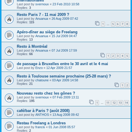
internationales
Last post by
svernoux
«
23 Feb 2010 10:58
Replies:
3
Resto Paris 7 - 11 mai 2009 ?
Last post by
Anuanua
«
26 Aug 2009 07:42
Replies:
115
1
5
6
7
8
…
Apéro-dîner au siège de Freelang
Last post by
Anuanua
«
15 Jul 2009 04:47
Replies:
13
Resto à Montréal
Last post by
Anuanua
«
07 Jul 2009 17:59
Replies:
66
1
2
3
4
5
de passage à Bruxelles entre le 30 avril et le 4 mai
Last post by
Enzo
«
12 Apr 2009 21:57
Resto à Toulouse semaine prochaine (25-28 mars) ?
Last post by
chatoune
«
03 Apr 2009 14:58
Replies:
21
1
2
Nouveau resto chez les gônes ?
Last post by
svernoux
«
07 Feb 2009 13:11
Replies:
195
1
11
12
13
14
…
café/bar à Paris ? (août 2008)
Last post by
ANTHOS
«
13 Aug 2008 09:42
Restau Freelang a Londres
Last post by
francis
«
01 Jun 2008 05:57
Replies:
2