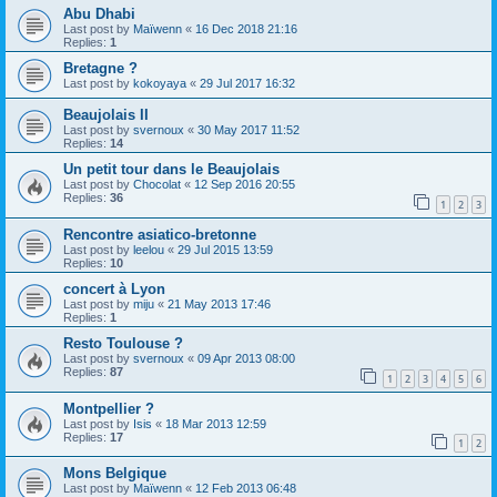
Abu Dhabi
Last post by
Maïwenn
«
16 Dec 2018 21:16
Replies:
1
Bretagne ?
Last post by
kokoyaya
«
29 Jul 2017 16:32
Beaujolais II
Last post by
svernoux
«
30 May 2017 11:52
Replies:
14
Un petit tour dans le Beaujolais
Last post by
Chocolat
«
12 Sep 2016 20:55
Replies:
36
1
2
3
Rencontre asiatico-bretonne
Last post by
leelou
«
29 Jul 2015 13:59
Replies:
10
concert à Lyon
Last post by
miju
«
21 May 2013 17:46
Replies:
1
Resto Toulouse ?
Last post by
svernoux
«
09 Apr 2013 08:00
Replies:
87
1
2
3
4
5
6
Montpellier ?
Last post by
Isis
«
18 Mar 2013 12:59
Replies:
17
1
2
Mons Belgique
Last post by
Maïwenn
«
12 Feb 2013 06:48