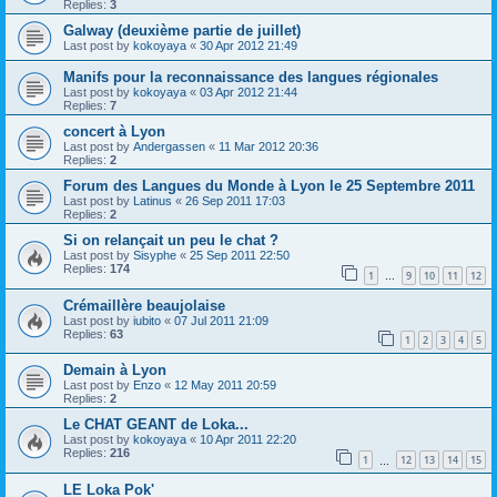
Replies:
3
Galway (deuxième partie de juillet)
Last post by
kokoyaya
«
30 Apr 2012 21:49
Manifs pour la reconnaissance des langues régionales
Last post by
kokoyaya
«
03 Apr 2012 21:44
Replies:
7
concert à Lyon
Last post by
Andergassen
«
11 Mar 2012 20:36
Replies:
2
Forum des Langues du Monde à Lyon le 25 Septembre 2011
Last post by
Latinus
«
26 Sep 2011 17:03
Replies:
2
Si on relançait un peu le chat ?
Last post by
Sisyphe
«
25 Sep 2011 22:50
Replies:
174
1
9
10
11
12
…
Crémaillère beaujolaise
Last post by
iubito
«
07 Jul 2011 21:09
Replies:
63
1
2
3
4
5
Demain à Lyon
Last post by
Enzo
«
12 May 2011 20:59
Replies:
2
Le CHAT GEANT de Loka...
Last post by
kokoyaya
«
10 Apr 2011 22:20
Replies:
216
1
12
13
14
15
…
LE Loka Pok'