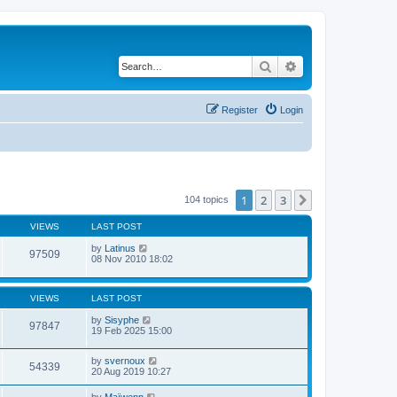
Search
Advanced search
Register
Login
1
2
3
Next
104 topics
VIEWS
LAST POST
by
Latinus
97509
08 Nov 2010 18:02
VIEWS
LAST POST
by
Sisyphe
97847
19 Feb 2025 15:00
by
svernoux
54339
20 Aug 2019 10:27