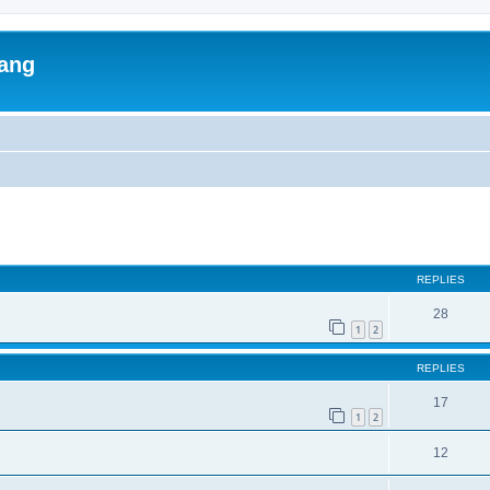
lang
ed search
REPLIES
28
1
2
REPLIES
17
1
2
12