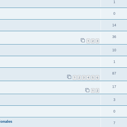
1
0
14
36
1
2
3
10
1
87
1
2
3
4
5
6
17
1
2
3
0
ionales
7