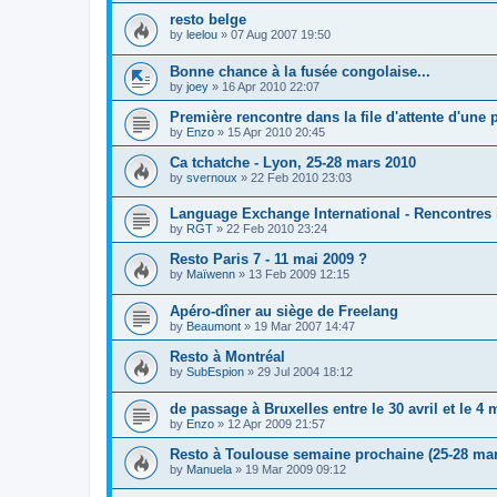
resto belge
by
leelou
»
07 Aug 2007 19:50
Bonne chance à la fusée congolaise...
by
joey
»
16 Apr 2010 22:07
Première rencontre dans la file d'attente d'une
by
Enzo
»
15 Apr 2010 20:45
Ca tchatche - Lyon, 25-28 mars 2010
by
svernoux
»
22 Feb 2010 23:03
Language Exchange International - Rencontres 
by
RGT
»
22 Feb 2010 23:24
Resto Paris 7 - 11 mai 2009 ?
by
Maïwenn
»
13 Feb 2009 12:15
Apéro-dîner au siège de Freelang
by
Beaumont
»
19 Mar 2007 14:47
Resto à Montréal
by
SubEspion
»
29 Jul 2004 18:12
de passage à Bruxelles entre le 30 avril et le 4 
by
Enzo
»
12 Apr 2009 21:57
Resto à Toulouse semaine prochaine (25-28 mar
by
Manuela
»
19 Mar 2009 09:12