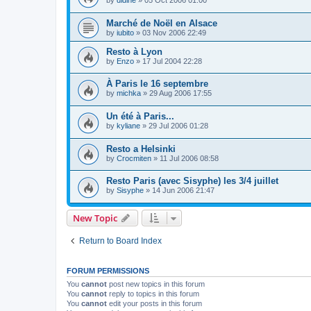
by
didine
»
05 Oct 2006 01:00
Marché de Noël en Alsace
by
iubito
»
03 Nov 2006 22:49
Resto à Lyon
by
Enzo
»
17 Jul 2004 22:28
À Paris le 16 septembre
by
michka
»
29 Aug 2006 17:55
Un été à Paris...
by
kyliane
»
29 Jul 2006 01:28
Resto a Helsinki
by
Crocmiten
»
11 Jul 2006 08:58
Resto Paris (avec Sisyphe) les 3/4 juillet
by
Sisyphe
»
14 Jun 2006 21:47
New Topic
Return to Board Index
FORUM PERMISSIONS
You
cannot
post new topics in this forum
You
cannot
reply to topics in this forum
You
cannot
edit your posts in this forum