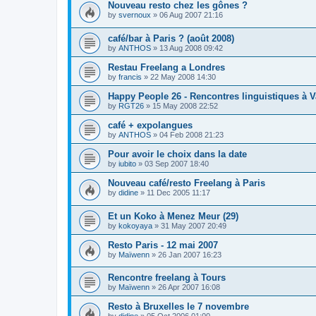
Nouveau resto chez les gônes ?
by
svernoux
»
06 Aug 2007 21:16
café/bar à Paris ? (août 2008)
by
ANTHOS
»
13 Aug 2008 09:42
Restau Freelang a Londres
by
francis
»
22 May 2008 14:30
Happy People 26 - Rencontres linguistiques à V
by
RGT26
»
15 May 2008 22:52
café + expolangues
by
ANTHOS
»
04 Feb 2008 21:23
Pour avoir le choix dans la date
by
iubito
»
03 Sep 2007 18:40
Nouveau café/resto Freelang à Paris
by
didine
»
11 Dec 2005 11:17
Et un Koko à Menez Meur (29)
by
kokoyaya
»
31 May 2007 20:49
Resto Paris - 12 mai 2007
by
Maïwenn
»
26 Jan 2007 16:23
Rencontre freelang à Tours
by
Maïwenn
»
26 Apr 2007 16:08
Resto à Bruxelles le 7 novembre