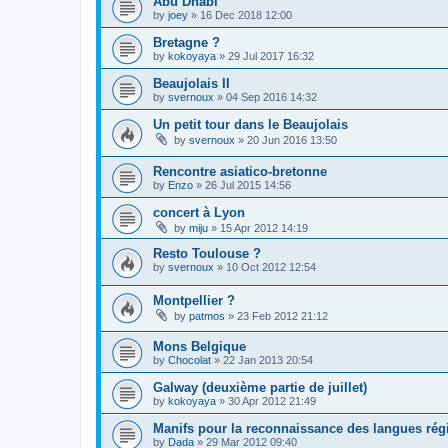
Abu Dhabi
by
joey
»
16 Dec 2018 12:00
Bretagne ?
by
kokoyaya
»
29 Jul 2017 16:32
Beaujolais II
by
svernoux
»
04 Sep 2016 14:32
Un petit tour dans le Beaujolais
by
svernoux
»
20 Jun 2016 13:50
Rencontre asiatico-bretonne
by
Enzo
»
26 Jul 2015 14:56
concert à Lyon
by
miju
»
15 Apr 2012 14:19
Resto Toulouse ?
by
svernoux
»
10 Oct 2012 12:54
Montpellier ?
by
patmos
»
23 Feb 2012 21:12
Mons Belgique
by
Chocolat
»
22 Jan 2013 20:54
Galway (deuxième partie de juillet)
by
kokoyaya
»
30 Apr 2012 21:49
Manifs pour la reconnaissance des langues rég
by
Dada
»
29 Mar 2012 09:40