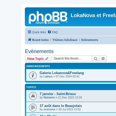
LokaNova et Free
Quick links
FAQ
Board index
Thèmes Généraux
Evènements
Evènements
Search
Advanc
New Topic
ANNOUNCEMENTS
Galerie Lokanova&Freelang
by
Latinus
»
07 Dec 2004 00:42
TOPICS
7 janvier - Saint-Brieuc
by
Maïwenn
»
21 Dec 2022 13:18
17 août dans le Beaujolais
by
svernoux
»
30 Jul 2019 13:52