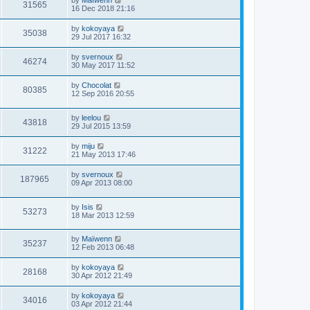
by
Maïwenn
31565
16 Dec 2018 21:16
by
kokoyaya
35038
29 Jul 2017 16:32
by
svernoux
46274
30 May 2017 11:52
by
Chocolat
80385
12 Sep 2016 20:55
by
leelou
43818
29 Jul 2015 13:59
by
miju
31222
21 May 2013 17:46
by
svernoux
187965
09 Apr 2013 08:00
by
Isis
53273
18 Mar 2013 12:59
by
Maïwenn
35237
12 Feb 2013 06:48
by
kokoyaya
28168
30 Apr 2012 21:49
by
kokoyaya
34016
03 Apr 2012 21:44