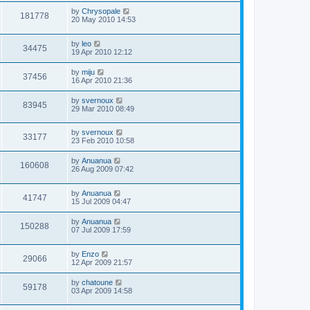
by
Chrysopale
181778
20 May 2010 14:53
by
leo
34475
19 Apr 2010 12:12
by
miju
37456
16 Apr 2010 21:36
by
svernoux
83945
29 Mar 2010 08:49
by
svernoux
33177
23 Feb 2010 10:58
by
Anuanua
160608
26 Aug 2009 07:42
by
Anuanua
41747
15 Jul 2009 04:47
by
Anuanua
150288
07 Jul 2009 17:59
by
Enzo
29066
12 Apr 2009 21:57
by
chatoune
59178
03 Apr 2009 14:58