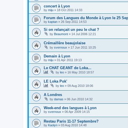
concert à Lyon
by
miju
»
18 Oct 2011 14:33
Forum des Langues du Monde à Lyon le 25 Se
by
kaptan
»
26 Sep 2011 14:53
Si on relançait un peu le chat ?
by
Beaumont
»
14 Jul 2006 12:21
Crémaillère beaujolaise
by
svernoux
»
17 Jun 2011 10:25
Demain à Lyon
by
miju
»
01 Apr 2011 19:13
Le CHAT GEANT de Loka...
by
leo
»
16 May 2010 18:57
LE Loka Pok'
by
leo
»
09 Aug 2010 18:06
A Londres
by
damas
»
06 Jun 2010 14:32
Week-end des langues à Lyon
by
svernoux
»
06 Apr 2009 14:15
Restau Paris 11-17 Septembre?
by
Kaolyn
»
03 Aug 2010 14:48