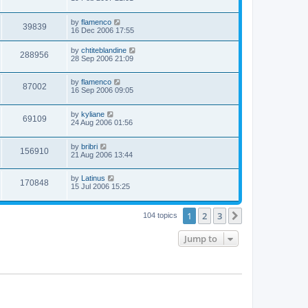
by
flamenco
39839
16 Dec 2006 17:55
by
chtiteblandine
288956
28 Sep 2006 21:09
by
flamenco
87002
16 Sep 2006 09:05
by
kyliane
69109
24 Aug 2006 01:56
by
bribri
156910
21 Aug 2006 13:44
by
Latinus
170848
15 Jul 2006 15:25
1
2
3
Next
104 topics
Jump to