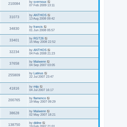
by
svernoux
210084
07 Feb 2009 13:11
by
ANTHOS
31073
13 Aug 2008 09:42
by
francis
34830
01 Jun 2008 05:57
by
RGT26
33401
15 May 2008 22:52
by
ANTHOS
32234
04 Feb 2008 21:23
by
Maïwenn
37658
04 Sep 2007 03:05
by
Latinus
255809
22 Jul 2007 23:47
by
miju
41816
04 Jul 2007 16:17
by
flamenco
200765
19 May 2007 09:29
by
Maïwenn
38628
02 May 2007 18:21
by
didine
138750
19 Feb 2007 21:01