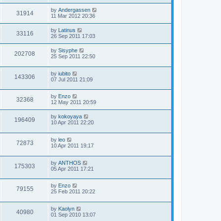
by
Andergassen
31914
11 Mar 2012 20:36
by
Latinus
33116
26 Sep 2011 17:03
by
Sisyphe
202708
25 Sep 2011 22:50
by
iubito
143306
07 Jul 2011 21:09
by
Enzo
32368
12 May 2011 20:59
by
kokoyaya
196409
10 Apr 2011 22:20
by
leo
72873
10 Apr 2011 19:17
by
ANTHOS
175303
05 Apr 2011 17:21
by
Enzo
79155
25 Feb 2011 20:22
by
Kaolyn
40980
01 Sep 2010 13:07