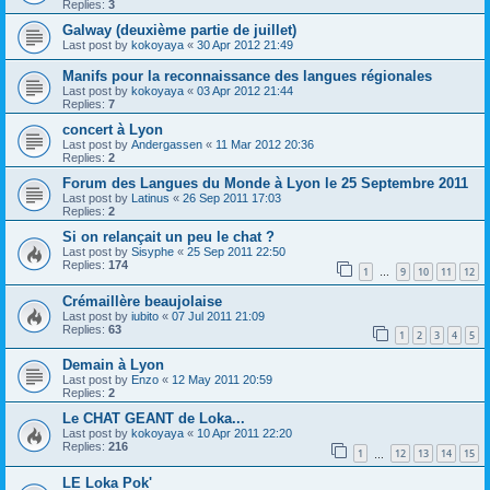
Replies:
3
Galway (deuxième partie de juillet)
Last post by
kokoyaya
«
30 Apr 2012 21:49
Manifs pour la reconnaissance des langues régionales
Last post by
kokoyaya
«
03 Apr 2012 21:44
Replies:
7
concert à Lyon
Last post by
Andergassen
«
11 Mar 2012 20:36
Replies:
2
Forum des Langues du Monde à Lyon le 25 Septembre 2011
Last post by
Latinus
«
26 Sep 2011 17:03
Replies:
2
Si on relançait un peu le chat ?
Last post by
Sisyphe
«
25 Sep 2011 22:50
Replies:
174
1
9
10
11
12
…
Crémaillère beaujolaise
Last post by
iubito
«
07 Jul 2011 21:09
Replies:
63
1
2
3
4
5
Demain à Lyon
Last post by
Enzo
«
12 May 2011 20:59
Replies:
2
Le CHAT GEANT de Loka...
Last post by
kokoyaya
«
10 Apr 2011 22:20
Replies:
216
1
12
13
14
15
…
LE Loka Pok'