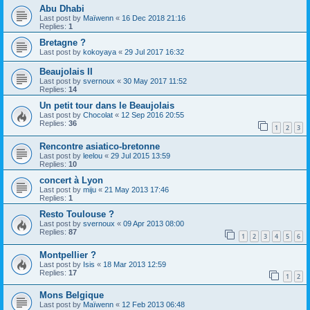
Abu Dhabi
Last post by
Maïwenn
«
16 Dec 2018 21:16
Replies:
1
Bretagne ?
Last post by
kokoyaya
«
29 Jul 2017 16:32
Beaujolais II
Last post by
svernoux
«
30 May 2017 11:52
Replies:
14
Un petit tour dans le Beaujolais
Last post by
Chocolat
«
12 Sep 2016 20:55
Replies:
36
1
2
3
Rencontre asiatico-bretonne
Last post by
leelou
«
29 Jul 2015 13:59
Replies:
10
concert à Lyon
Last post by
miju
«
21 May 2013 17:46
Replies:
1
Resto Toulouse ?
Last post by
svernoux
«
09 Apr 2013 08:00
Replies:
87
1
2
3
4
5
6
Montpellier ?
Last post by
Isis
«
18 Mar 2013 12:59
Replies:
17
1
2
Mons Belgique
Last post by
Maïwenn
«
12 Feb 2013 06:48