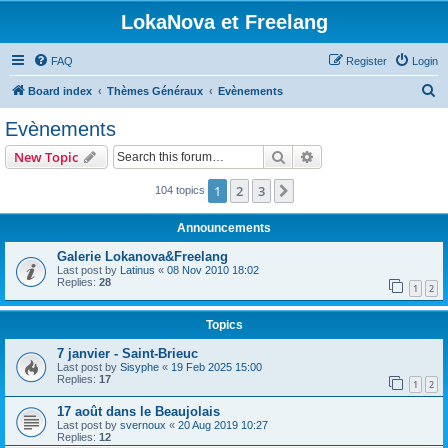
LokaNova et Freelang
FAQ
Register
Login
S
Board index
Thèmes Généraux
Evènements
e
Evènements
a
Search
Advanced search
New Topic
r
c
1
2
3
Next
104 topics
h
Announcements
Galerie Lokanova&Freelang
Last post by
Latinus
«
08 Nov 2010 18:02
Replies:
28
1
2
Topics
7 janvier - Saint-Brieuc
Last post by
Sisyphe
«
19 Feb 2025 15:00
Replies:
17
1
2
17 août dans le Beaujolais
Last post by
svernoux
«
20 Aug 2019 10:27
Replies:
12