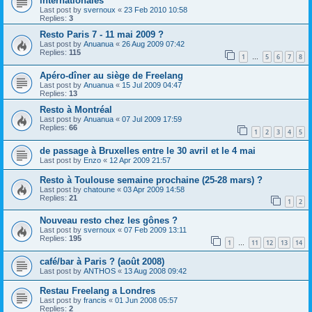
internationales
Last post by
svernoux
«
23 Feb 2010 10:58
Replies:
3
Resto Paris 7 - 11 mai 2009 ?
Last post by
Anuanua
«
26 Aug 2009 07:42
Replies:
115
1
5
6
7
8
…
Apéro-dîner au siège de Freelang
Last post by
Anuanua
«
15 Jul 2009 04:47
Replies:
13
Resto à Montréal
Last post by
Anuanua
«
07 Jul 2009 17:59
Replies:
66
1
2
3
4
5
de passage à Bruxelles entre le 30 avril et le 4 mai
Last post by
Enzo
«
12 Apr 2009 21:57
Resto à Toulouse semaine prochaine (25-28 mars) ?
Last post by
chatoune
«
03 Apr 2009 14:58
Replies:
21
1
2
Nouveau resto chez les gônes ?
Last post by
svernoux
«
07 Feb 2009 13:11
Replies:
195
1
11
12
13
14
…
café/bar à Paris ? (août 2008)
Last post by
ANTHOS
«
13 Aug 2008 09:42
Restau Freelang a Londres
Last post by
francis
«
01 Jun 2008 05:57
Replies:
2