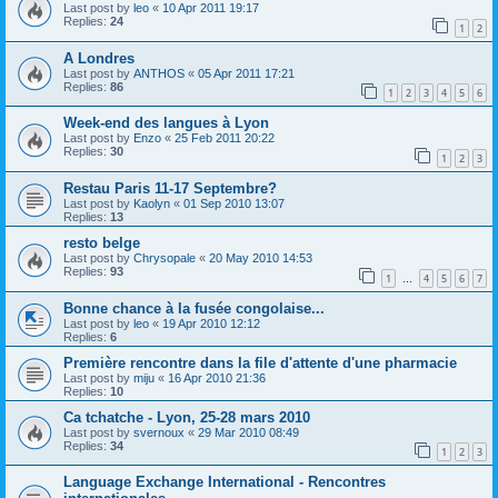
Last post by
leo
«
10 Apr 2011 19:17
Replies:
24
1
2
A Londres
Last post by
ANTHOS
«
05 Apr 2011 17:21
Replies:
86
1
2
3
4
5
6
Week-end des langues à Lyon
Last post by
Enzo
«
25 Feb 2011 20:22
Replies:
30
1
2
3
Restau Paris 11-17 Septembre?
Last post by
Kaolyn
«
01 Sep 2010 13:07
Replies:
13
resto belge
Last post by
Chrysopale
«
20 May 2010 14:53
Replies:
93
1
4
5
6
7
…
Bonne chance à la fusée congolaise...
Last post by
leo
«
19 Apr 2010 12:12
Replies:
6
Première rencontre dans la file d'attente d'une pharmacie
Last post by
miju
«
16 Apr 2010 21:36
Replies:
10
Ca tchatche - Lyon, 25-28 mars 2010
Last post by
svernoux
«
29 Mar 2010 08:49
Replies:
34
1
2
3
Language Exchange International - Rencontres