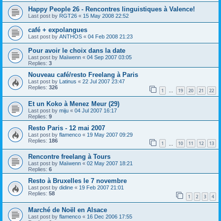
Happy People 26 - Rencontres linguistiques à Valence!
Last post by
RGT26
«
15 May 2008 22:52
café + expolangues
Last post by
ANTHOS
«
04 Feb 2008 21:23
Pour avoir le choix dans la date
Last post by
Maïwenn
«
04 Sep 2007 03:05
Replies:
3
Nouveau café/resto Freelang à Paris
Last post by
Latinus
«
22 Jul 2007 23:47
Replies:
326
1
19
20
21
22
…
Et un Koko à Menez Meur (29)
Last post by
miju
«
04 Jul 2007 16:17
Replies:
9
Resto Paris - 12 mai 2007
Last post by
flamenco
«
19 May 2007 09:29
Replies:
186
1
10
11
12
13
…
Rencontre freelang à Tours
Last post by
Maïwenn
«
02 May 2007 18:21
Replies:
6
Resto à Bruxelles le 7 novembre
Last post by
didine
«
19 Feb 2007 21:01
Replies:
58
1
2
3
4
Marché de Noël en Alsace
Last post by
flamenco
«
16 Dec 2006 17:55