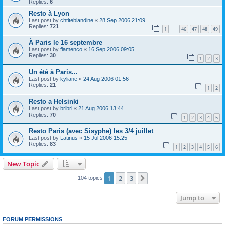
Replies:
6
Resto à Lyon
Last post by
chtiteblandine
«
28 Sep 2006 21:09
Replies:
721
1
46
47
48
49
…
À Paris le 16 septembre
Last post by
flamenco
«
16 Sep 2006 09:05
Replies:
30
1
2
3
Un été à Paris...
Last post by
kyliane
«
24 Aug 2006 01:56
Replies:
21
1
2
Resto a Helsinki
Last post by
bribri
«
21 Aug 2006 13:44
Replies:
70
1
2
3
4
5
Resto Paris (avec Sisyphe) les 3/4 juillet
Last post by
Latinus
«
15 Jul 2006 15:25
Replies:
83
1
2
3
4
5
6
New Topic
1
2
3
Next
104 topics
Jump to
FORUM PERMISSIONS