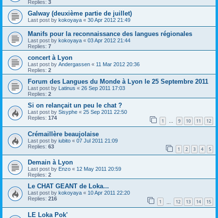
Replies:
3
Galway (deuxième partie de juillet)
Last post by
kokoyaya
«
30 Apr 2012 21:49
Manifs pour la reconnaissance des langues régionales
Last post by
kokoyaya
«
03 Apr 2012 21:44
Replies:
7
concert à Lyon
Last post by
Andergassen
«
11 Mar 2012 20:36
Replies:
2
Forum des Langues du Monde à Lyon le 25 Septembre 2011
Last post by
Latinus
«
26 Sep 2011 17:03
Replies:
2
Si on relançait un peu le chat ?
Last post by
Sisyphe
«
25 Sep 2011 22:50
Replies:
174
1
9
10
11
12
…
Crémaillère beaujolaise
Last post by
iubito
«
07 Jul 2011 21:09
Replies:
63
1
2
3
4
5
Demain à Lyon
Last post by
Enzo
«
12 May 2011 20:59
Replies:
2
Le CHAT GEANT de Loka...
Last post by
kokoyaya
«
10 Apr 2011 22:20
Replies:
216
1
12
13
14
15
…
LE Loka Pok'