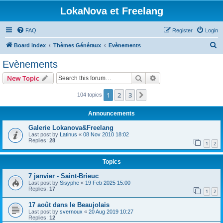
LokaNova et Freelang
FAQ
Register
Login
S
Board index
Thèmes Généraux
Evènements
e
Evènements
a
Search
Advanced search
New Topic
r
c
1
2
3
Next
104 topics
h
Announcements
Galerie Lokanova&Freelang
Last post by
Latinus
«
08 Nov 2010 18:02
Replies:
28
1
2
Topics
7 janvier - Saint-Brieuc
Last post by
Sisyphe
«
19 Feb 2025 15:00
Replies:
17
1
2
17 août dans le Beaujolais
Last post by
svernoux
«
20 Aug 2019 10:27
Replies:
12