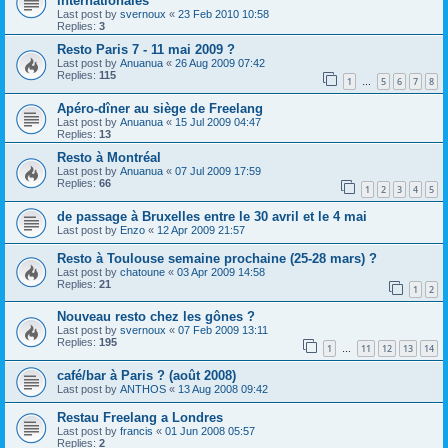
internationales
Last post by
svernoux
«
23 Feb 2010 10:58
Replies:
3
Resto Paris 7 - 11 mai 2009 ?
Last post by
Anuanua
«
26 Aug 2009 07:42
Replies:
115
1
5
6
7
8
…
Apéro-dîner au siège de Freelang
Last post by
Anuanua
«
15 Jul 2009 04:47
Replies:
13
Resto à Montréal
Last post by
Anuanua
«
07 Jul 2009 17:59
Replies:
66
1
2
3
4
5
de passage à Bruxelles entre le 30 avril et le 4 mai
Last post by
Enzo
«
12 Apr 2009 21:57
Resto à Toulouse semaine prochaine (25-28 mars) ?
Last post by
chatoune
«
03 Apr 2009 14:58
Replies:
21
1
2
Nouveau resto chez les gônes ?
Last post by
svernoux
«
07 Feb 2009 13:11
Replies:
195
1
11
12
13
14
…
café/bar à Paris ? (août 2008)
Last post by
ANTHOS
«
13 Aug 2008 09:42
Restau Freelang a Londres
Last post by
francis
«
01 Jun 2008 05:57
Replies:
2