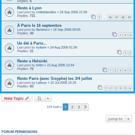
Replies:
6
Resto à Lyon
Last post by
chtiteblandine
«
28 Sep 2006 21:09
Replies:
721
1
46
47
48
49
…
À Paris le 16 septembre
Last post by
flamenco
«
16 Sep 2006 09:05
Replies:
30
1
2
3
Un été à Paris...
Last post by
kyliane
«
24 Aug 2006 01:56
Replies:
21
1
2
Resto a Helsinki
Last post by
bribri
«
21 Aug 2006 13:44
Replies:
70
1
2
3
4
5
Resto Paris (avec Sisyphe) les 3/4 juillet
Last post by
Latinus
«
15 Jul 2006 15:25
Replies:
83
1
2
3
4
5
6
New Topic
1
2
3
Next
104 topics
Jump to
FORUM PERMISSIONS