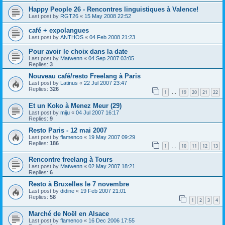
Happy People 26 - Rencontres linguistiques à Valence!
Last post by
RGT26
«
15 May 2008 22:52
café + expolangues
Last post by
ANTHOS
«
04 Feb 2008 21:23
Pour avoir le choix dans la date
Last post by
Maïwenn
«
04 Sep 2007 03:05
Replies:
3
Nouveau café/resto Freelang à Paris
Last post by
Latinus
«
22 Jul 2007 23:47
Replies:
326
1
19
20
21
22
…
Et un Koko à Menez Meur (29)
Last post by
miju
«
04 Jul 2007 16:17
Replies:
9
Resto Paris - 12 mai 2007
Last post by
flamenco
«
19 May 2007 09:29
Replies:
186
1
10
11
12
13
…
Rencontre freelang à Tours
Last post by
Maïwenn
«
02 May 2007 18:21
Replies:
6
Resto à Bruxelles le 7 novembre
Last post by
didine
«
19 Feb 2007 21:01
Replies:
58
1
2
3
4
Marché de Noël en Alsace
Last post by
flamenco
«
16 Dec 2006 17:55