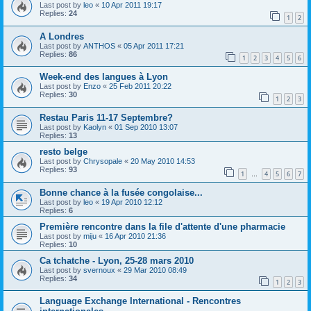
Last post by
leo
«
10 Apr 2011 19:17
Replies:
24
1
2
A Londres
Last post by
ANTHOS
«
05 Apr 2011 17:21
Replies:
86
1
2
3
4
5
6
Week-end des langues à Lyon
Last post by
Enzo
«
25 Feb 2011 20:22
Replies:
30
1
2
3
Restau Paris 11-17 Septembre?
Last post by
Kaolyn
«
01 Sep 2010 13:07
Replies:
13
resto belge
Last post by
Chrysopale
«
20 May 2010 14:53
Replies:
93
1
4
5
6
7
…
Bonne chance à la fusée congolaise...
Last post by
leo
«
19 Apr 2010 12:12
Replies:
6
Première rencontre dans la file d'attente d'une pharmacie
Last post by
miju
«
16 Apr 2010 21:36
Replies:
10
Ca tchatche - Lyon, 25-28 mars 2010
Last post by
svernoux
«
29 Mar 2010 08:49
Replies:
34
1
2
3
Language Exchange International - Rencontres