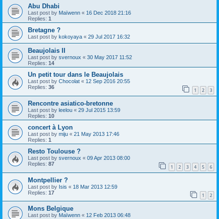
Abu Dhabi
Last post by
Maïwenn
«
16 Dec 2018 21:16
Replies:
1
Bretagne ?
Last post by
kokoyaya
«
29 Jul 2017 16:32
Beaujolais II
Last post by
svernoux
«
30 May 2017 11:52
Replies:
14
Un petit tour dans le Beaujolais
Last post by
Chocolat
«
12 Sep 2016 20:55
Replies:
36
1
2
3
Rencontre asiatico-bretonne
Last post by
leelou
«
29 Jul 2015 13:59
Replies:
10
concert à Lyon
Last post by
miju
«
21 May 2013 17:46
Replies:
1
Resto Toulouse ?
Last post by
svernoux
«
09 Apr 2013 08:00
Replies:
87
1
2
3
4
5
6
Montpellier ?
Last post by
Isis
«
18 Mar 2013 12:59
Replies:
17
1
2
Mons Belgique
Last post by
Maïwenn
«
12 Feb 2013 06:48