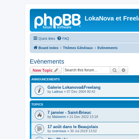
LokaNova et Free
Quick links
FAQ
Board index
Thèmes Généraux
Evènements
Evènements
Search
Advanc
New Topic
ANNOUNCEMENTS
Galerie Lokanova&Freelang
by
Latinus
»
07 Dec 2004 00:42
TOPICS
7 janvier - Saint-Brieuc
by
Maïwenn
»
21 Dec 2022 13:18
17 août dans le Beaujolais
by
svernoux
»
30 Jul 2019 13:52