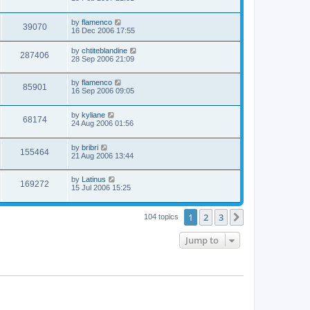
by
flamenco
39070
16 Dec 2006 17:55
by
chtiteblandine
287406
28 Sep 2006 21:09
by
flamenco
85901
16 Sep 2006 09:05
by
kyliane
68174
24 Aug 2006 01:56
by
bribri
155464
21 Aug 2006 13:44
by
Latinus
169272
15 Jul 2006 15:25
1
2
3
Next
104 topics
Jump to