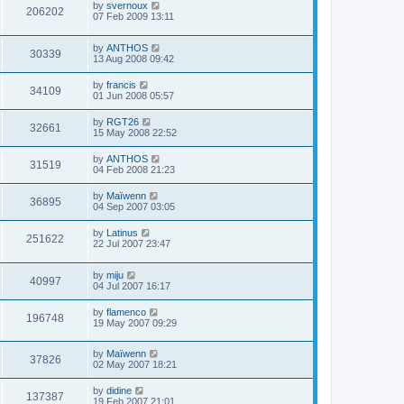
by
svernoux
206202
07 Feb 2009 13:11
by
ANTHOS
30339
13 Aug 2008 09:42
by
francis
34109
01 Jun 2008 05:57
by
RGT26
32661
15 May 2008 22:52
by
ANTHOS
31519
04 Feb 2008 21:23
by
Maïwenn
36895
04 Sep 2007 03:05
by
Latinus
251622
22 Jul 2007 23:47
by
miju
40997
04 Jul 2007 16:17
by
flamenco
196748
19 May 2007 09:29
by
Maïwenn
37826
02 May 2007 18:21
by
didine
137387
19 Feb 2007 21:01