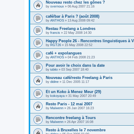
Nouveau resto chez les gônes ?
by
svernoux
»
06 Aug 2007 21:16
café/bar à Paris ? (août 2008)
by
ANTHOS
»
13 Aug 2008 09:42
Restau Freelang a Londres
by
francis
»
22 May 2008 14:30
Happy People 26 - Rencontres linguistiques à V
by
RGT26
»
15 May 2008 22:52
café + expolangues
by
ANTHOS
»
04 Feb 2008 21:23
Pour avoir le choix dans la date
by
iubito
»
03 Sep 2007 18:40
Nouveau café/resto Freelang à Paris
by
didine
»
11 Dec 2005 11:17
Et un Koko à Menez Meur (29)
by
kokoyaya
»
31 May 2007 20:49
Resto Paris - 12 mai 2007
by
Maïwenn
»
26 Jan 2007 16:23
Rencontre freelang à Tours
by
Maïwenn
»
26 Apr 2007 16:08
Resto à Bruxelles le 7 novembre