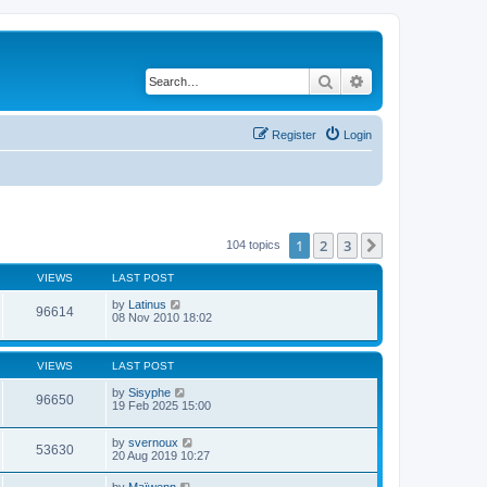
Search
Advanced search
Register
Login
1
2
3
Next
104 topics
VIEWS
LAST POST
by
Latinus
96614
08 Nov 2010 18:02
VIEWS
LAST POST
by
Sisyphe
96650
19 Feb 2025 15:00
by
svernoux
53630
20 Aug 2019 10:27