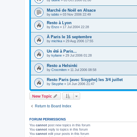
by
didine
»
05 Oct 2006 01:00
Marché de Noël en Alsace
by
iubito
»
03 Nov 2006 22:49
Resto à Lyon
by
Enzo
»
17 Jul 2004 22:28
À Paris le 16 septembre
by
michka
»
29 Aug 2006 17:55
Un été à Paris...
by
kyliane
»
29 Jul 2006 01:28
Resto a Helsinki
by
Crocmiten
»
11 Jul 2006 08:58
Resto Paris (avec Sisyphe) les 3/4 juillet
by
Sisyphe
»
14 Jun 2006 21:47
New Topic
Return to Board Index
FORUM PERMISSIONS
You
cannot
post new topics in this forum
You
cannot
reply to topics in this forum
You
cannot
edit your posts in this forum