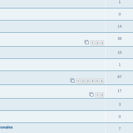
1
0
14
36
1
2
3
10
1
87
1
2
3
4
5
6
17
1
2
3
0
ionales
7