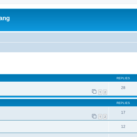
lang
ed search
REPLIES
28
1
2
REPLIES
17
1
2
12