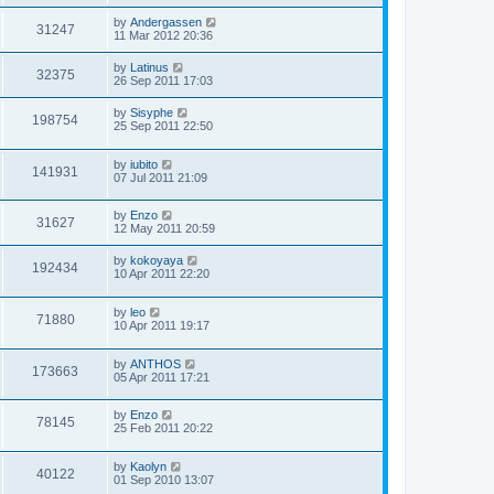
by
Andergassen
31247
11 Mar 2012 20:36
by
Latinus
32375
26 Sep 2011 17:03
by
Sisyphe
198754
25 Sep 2011 22:50
by
iubito
141931
07 Jul 2011 21:09
by
Enzo
31627
12 May 2011 20:59
by
kokoyaya
192434
10 Apr 2011 22:20
by
leo
71880
10 Apr 2011 19:17
by
ANTHOS
173663
05 Apr 2011 17:21
by
Enzo
78145
25 Feb 2011 20:22
by
Kaolyn
40122
01 Sep 2010 13:07