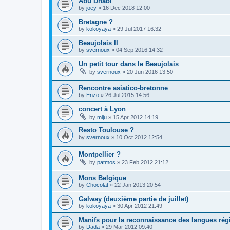
Abu Dhabi
by
joey
»
16 Dec 2018 12:00
Bretagne ?
by
kokoyaya
»
29 Jul 2017 16:32
Beaujolais II
by
svernoux
»
04 Sep 2016 14:32
Un petit tour dans le Beaujolais
by
svernoux
»
20 Jun 2016 13:50
Rencontre asiatico-bretonne
by
Enzo
»
26 Jul 2015 14:56
concert à Lyon
by
miju
»
15 Apr 2012 14:19
Resto Toulouse ?
by
svernoux
»
10 Oct 2012 12:54
Montpellier ?
by
patmos
»
23 Feb 2012 21:12
Mons Belgique
by
Chocolat
»
22 Jan 2013 20:54
Galway (deuxième partie de juillet)
by
kokoyaya
»
30 Apr 2012 21:49
Manifs pour la reconnaissance des langues rég
by
Dada
»
29 Mar 2012 09:40