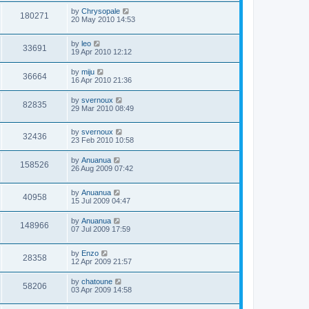
by
Chrysopale
180271
20 May 2010 14:53
by
leo
33691
19 Apr 2010 12:12
by
miju
36664
16 Apr 2010 21:36
by
svernoux
82835
29 Mar 2010 08:49
by
svernoux
32436
23 Feb 2010 10:58
by
Anuanua
158526
26 Aug 2009 07:42
by
Anuanua
40958
15 Jul 2009 04:47
by
Anuanua
148966
07 Jul 2009 17:59
by
Enzo
28358
12 Apr 2009 21:57
by
chatoune
58206
03 Apr 2009 14:58