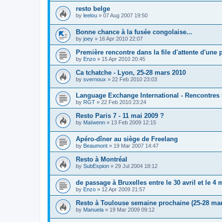
resto belge
by
leelou
»
07 Aug 2007 19:50
Bonne chance à la fusée congolaise...
by
joey
»
16 Apr 2010 22:07
Première rencontre dans la file d'attente d'une
by
Enzo
»
15 Apr 2010 20:45
Ca tchatche - Lyon, 25-28 mars 2010
by
svernoux
»
22 Feb 2010 23:03
Language Exchange International - Rencontres 
by
RGT
»
22 Feb 2010 23:24
Resto Paris 7 - 11 mai 2009 ?
by
Maïwenn
»
13 Feb 2009 12:15
Apéro-dîner au siège de Freelang
by
Beaumont
»
19 Mar 2007 14:47
Resto à Montréal
by
SubEspion
»
29 Jul 2004 18:12
de passage à Bruxelles entre le 30 avril et le 4 
by
Enzo
»
12 Apr 2009 21:57
Resto à Toulouse semaine prochaine (25-28 mar
by
Manuela
»
19 Mar 2009 09:12