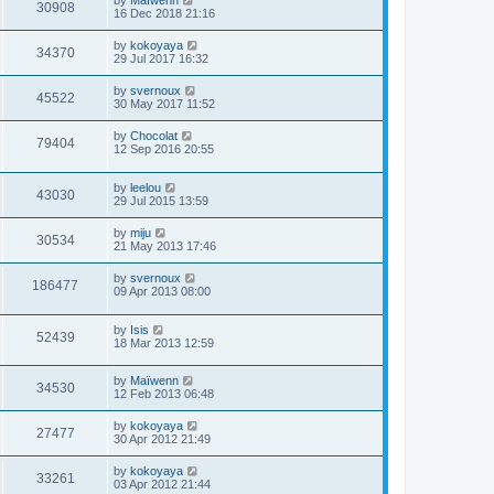
by
Maïwenn
30908
16 Dec 2018 21:16
by
kokoyaya
34370
29 Jul 2017 16:32
by
svernoux
45522
30 May 2017 11:52
by
Chocolat
79404
12 Sep 2016 20:55
by
leelou
43030
29 Jul 2015 13:59
by
miju
30534
21 May 2013 17:46
by
svernoux
186477
09 Apr 2013 08:00
by
Isis
52439
18 Mar 2013 12:59
by
Maïwenn
34530
12 Feb 2013 06:48
by
kokoyaya
27477
30 Apr 2012 21:49
by
kokoyaya
33261
03 Apr 2012 21:44