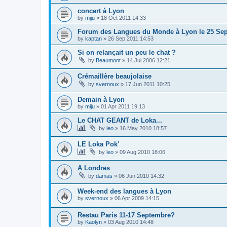
concert à Lyon
by
miju
»
18 Oct 2011 14:33
Forum des Langues du Monde à Lyon le 25 Se
by
kaptan
»
26 Sep 2011 14:53
Si on relançait un peu le chat ?
by
Beaumont
»
14 Jul 2006 12:21
Crémaillère beaujolaise
by
svernoux
»
17 Jun 2011 10:25
Demain à Lyon
by
miju
»
01 Apr 2011 19:13
Le CHAT GEANT de Loka...
by
leo
»
16 May 2010 18:57
LE Loka Pok'
by
leo
»
09 Aug 2010 18:06
A Londres
by
damas
»
06 Jun 2010 14:32
Week-end des langues à Lyon
by
svernoux
»
06 Apr 2009 14:15
Restau Paris 11-17 Septembre?
by
Kaolyn
»
03 Aug 2010 14:48