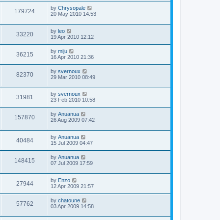
by
Chrysopale
179724
20 May 2010 14:53
by
leo
33220
19 Apr 2010 12:12
by
miju
36215
16 Apr 2010 21:36
by
svernoux
82370
29 Mar 2010 08:49
by
svernoux
31981
23 Feb 2010 10:58
by
Anuanua
157870
26 Aug 2009 07:42
by
Anuanua
40484
15 Jul 2009 04:47
by
Anuanua
148415
07 Jul 2009 17:59
by
Enzo
27944
12 Apr 2009 21:57
by
chatoune
57762
03 Apr 2009 14:58