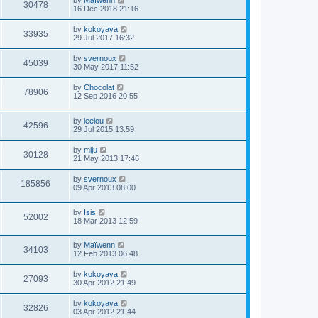
by
Maïwenn
30478
16 Dec 2018 21:16
by
kokoyaya
33935
29 Jul 2017 16:32
by
svernoux
45039
30 May 2017 11:52
by
Chocolat
78906
12 Sep 2016 20:55
by
leelou
42596
29 Jul 2015 13:59
by
miju
30128
21 May 2013 17:46
by
svernoux
185856
09 Apr 2013 08:00
by
Isis
52002
18 Mar 2013 12:59
by
Maïwenn
34103
12 Feb 2013 06:48
by
kokoyaya
27093
30 Apr 2012 21:49
by
kokoyaya
32826
03 Apr 2012 21:44