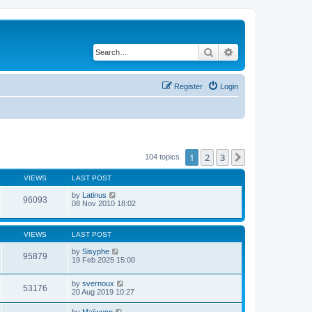
Search
Advanced search
Register
Login
1
2
3
Next
104 topics
VIEWS
LAST POST
by
Latinus
96093
08 Nov 2010 18:02
VIEWS
LAST POST
by
Sisyphe
95879
19 Feb 2025 15:00
by
svernoux
53176
20 Aug 2019 10:27