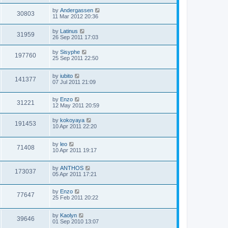
by
Andergassen
30803
11 Mar 2012 20:36
by
Latinus
31959
26 Sep 2011 17:03
by
Sisyphe
197760
25 Sep 2011 22:50
by
iubito
141377
07 Jul 2011 21:09
by
Enzo
31221
12 May 2011 20:59
by
kokoyaya
191453
10 Apr 2011 22:20
by
leo
71408
10 Apr 2011 19:17
by
ANTHOS
173037
05 Apr 2011 17:21
by
Enzo
77647
25 Feb 2011 20:22
by
Kaolyn
39646
01 Sep 2010 13:07