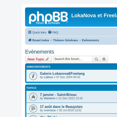
LokaNova et Free
Quick links
FAQ
Board index
Thèmes Généraux
Evènements
Evènements
Search
Advanc
New Topic
ANNOUNCEMENTS
Galerie Lokanova&Freelang
by
Latinus
»
07 Dec 2004 00:42
TOPICS
7 janvier - Saint-Brieuc
by
Maïwenn
»
21 Dec 2022 13:18
17 août dans le Beaujolais
by
svernoux
»
30 Jul 2019 13:52