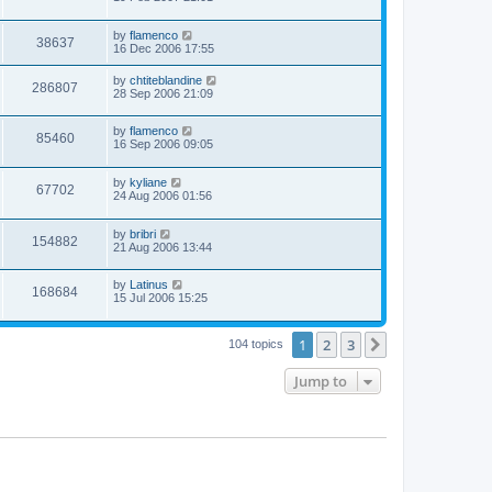
by
flamenco
38637
16 Dec 2006 17:55
by
chtiteblandine
286807
28 Sep 2006 21:09
by
flamenco
85460
16 Sep 2006 09:05
by
kyliane
67702
24 Aug 2006 01:56
by
bribri
154882
21 Aug 2006 13:44
by
Latinus
168684
15 Jul 2006 15:25
1
2
3
Next
104 topics
Jump to