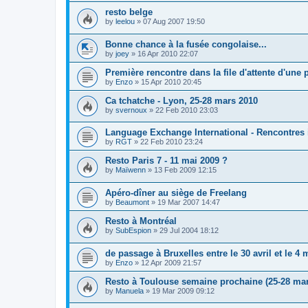
resto belge
by
leelou
»
07 Aug 2007 19:50
Bonne chance à la fusée congolaise...
by
joey
»
16 Apr 2010 22:07
Première rencontre dans la file d'attente d'une
by
Enzo
»
15 Apr 2010 20:45
Ca tchatche - Lyon, 25-28 mars 2010
by
svernoux
»
22 Feb 2010 23:03
Language Exchange International - Rencontres 
by
RGT
»
22 Feb 2010 23:24
Resto Paris 7 - 11 mai 2009 ?
by
Maïwenn
»
13 Feb 2009 12:15
Apéro-dîner au siège de Freelang
by
Beaumont
»
19 Mar 2007 14:47
Resto à Montréal
by
SubEspion
»
29 Jul 2004 18:12
de passage à Bruxelles entre le 30 avril et le 4 
by
Enzo
»
12 Apr 2009 21:57
Resto à Toulouse semaine prochaine (25-28 mar
by
Manuela
»
19 Mar 2009 09:12