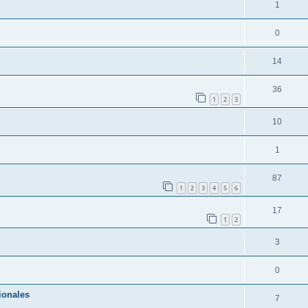
1
0
14
36
1
2
3
10
1
87
1
2
3
4
5
6
17
1
2
3
0
ionales
7