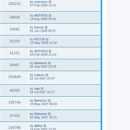
by
svernoux
205210
07 Feb 2009 13:11
by
ANTHOS
29939
13 Aug 2008 09:42
by
francis
33692
01 Jun 2008 05:57
by
RGT26
32254
15 May 2008 22:52
by
ANTHOS
31101
04 Feb 2008 21:23
by
Maïwenn
36467
04 Sep 2007 03:05
by
Latinus
250649
22 Jul 2007 23:47
by
miju
40550
04 Jul 2007 16:17
by
flamenco
195746
19 May 2007 09:29
by
Maïwenn
37433
02 May 2007 18:21
by
didine
136798
19 Feb 2007 21:01