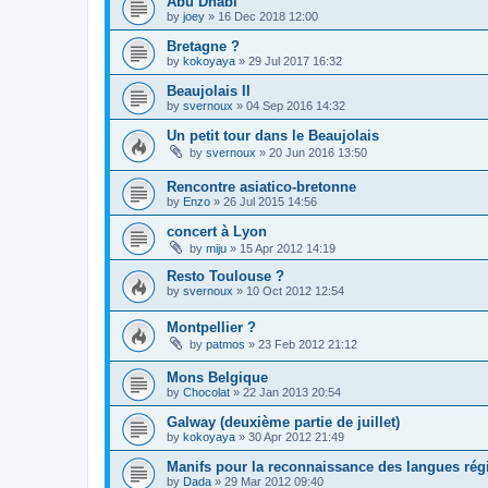
Abu Dhabi
by
joey
»
16 Dec 2018 12:00
Bretagne ?
by
kokoyaya
»
29 Jul 2017 16:32
Beaujolais II
by
svernoux
»
04 Sep 2016 14:32
Un petit tour dans le Beaujolais
by
svernoux
»
20 Jun 2016 13:50
Rencontre asiatico-bretonne
by
Enzo
»
26 Jul 2015 14:56
concert à Lyon
by
miju
»
15 Apr 2012 14:19
Resto Toulouse ?
by
svernoux
»
10 Oct 2012 12:54
Montpellier ?
by
patmos
»
23 Feb 2012 21:12
Mons Belgique
by
Chocolat
»
22 Jan 2013 20:54
Galway (deuxième partie de juillet)
by
kokoyaya
»
30 Apr 2012 21:49
Manifs pour la reconnaissance des langues rég
by
Dada
»
29 Mar 2012 09:40