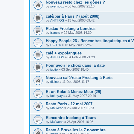
Nouveau resto chez les gônes ?
by
svernoux
»
06 Aug 2007 21:16
café/bar à Paris ? (août 2008)
by
ANTHOS
»
13 Aug 2008 09:42
Restau Freelang a Londres
by
francis
»
22 May 2008 14:30
Happy People 26 - Rencontres linguistiques à V
by
RGT26
»
15 May 2008 22:52
café + expolangues
by
ANTHOS
»
04 Feb 2008 21:23
Pour avoir le choix dans la date
by
iubito
»
03 Sep 2007 18:40
Nouveau café/resto Freelang à Paris
by
didine
»
11 Dec 2005 11:17
Et un Koko à Menez Meur (29)
by
kokoyaya
»
31 May 2007 20:49
Resto Paris - 12 mai 2007
by
Maïwenn
»
26 Jan 2007 16:23
Rencontre freelang à Tours
by
Maïwenn
»
26 Apr 2007 16:08
Resto à Bruxelles le 7 novembre