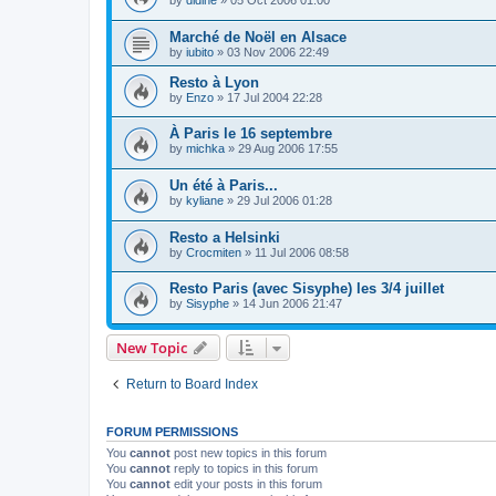
by
didine
»
05 Oct 2006 01:00
Marché de Noël en Alsace
by
iubito
»
03 Nov 2006 22:49
Resto à Lyon
by
Enzo
»
17 Jul 2004 22:28
À Paris le 16 septembre
by
michka
»
29 Aug 2006 17:55
Un été à Paris...
by
kyliane
»
29 Jul 2006 01:28
Resto a Helsinki
by
Crocmiten
»
11 Jul 2006 08:58
Resto Paris (avec Sisyphe) les 3/4 juillet
by
Sisyphe
»
14 Jun 2006 21:47
New Topic
Return to Board Index
FORUM PERMISSIONS
You
cannot
post new topics in this forum
You
cannot
reply to topics in this forum
You
cannot
edit your posts in this forum