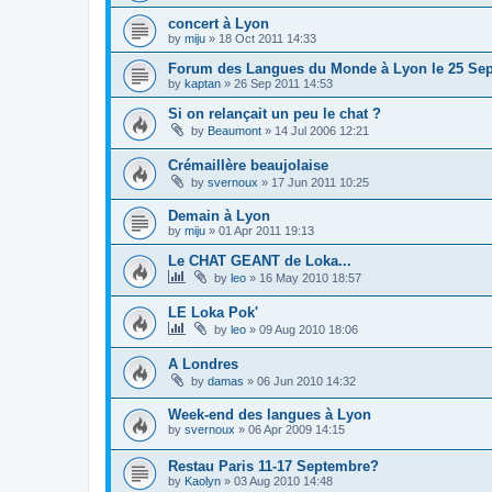
concert à Lyon
by
miju
»
18 Oct 2011 14:33
Forum des Langues du Monde à Lyon le 25 Se
by
kaptan
»
26 Sep 2011 14:53
Si on relançait un peu le chat ?
by
Beaumont
»
14 Jul 2006 12:21
Crémaillère beaujolaise
by
svernoux
»
17 Jun 2011 10:25
Demain à Lyon
by
miju
»
01 Apr 2011 19:13
Le CHAT GEANT de Loka...
by
leo
»
16 May 2010 18:57
LE Loka Pok'
by
leo
»
09 Aug 2010 18:06
A Londres
by
damas
»
06 Jun 2010 14:32
Week-end des langues à Lyon
by
svernoux
»
06 Apr 2009 14:15
Restau Paris 11-17 Septembre?
by
Kaolyn
»
03 Aug 2010 14:48