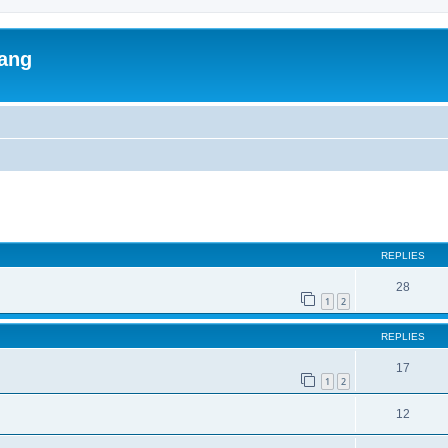
lang
ed search
REPLIES
28
1
2
REPLIES
17
1
2
12