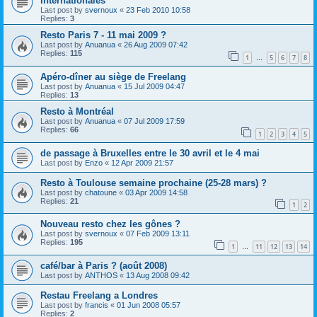
internationales
Last post by
svernoux
«
23 Feb 2010 10:58
Replies:
3
Resto Paris 7 - 11 mai 2009 ?
Last post by
Anuanua
«
26 Aug 2009 07:42
Replies:
115
1
5
6
7
8
…
Apéro-dîner au siège de Freelang
Last post by
Anuanua
«
15 Jul 2009 04:47
Replies:
13
Resto à Montréal
Last post by
Anuanua
«
07 Jul 2009 17:59
Replies:
66
1
2
3
4
5
de passage à Bruxelles entre le 30 avril et le 4 mai
Last post by
Enzo
«
12 Apr 2009 21:57
Resto à Toulouse semaine prochaine (25-28 mars) ?
Last post by
chatoune
«
03 Apr 2009 14:58
Replies:
21
1
2
Nouveau resto chez les gônes ?
Last post by
svernoux
«
07 Feb 2009 13:11
Replies:
195
1
11
12
13
14
…
café/bar à Paris ? (août 2008)
Last post by
ANTHOS
«
13 Aug 2008 09:42
Restau Freelang a Londres
Last post by
francis
«
01 Jun 2008 05:57
Replies:
2