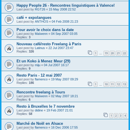
Happy People 26 - Rencontres linguistiques à Valence!
Last post by
RGT26
«
15 May 2008 22:52
café + expolangues
Last post by
ANTHOS
«
04 Feb 2008 21:23
Pour avoir le choix dans la date
Last post by
Maïwenn
«
04 Sep 2007 03:05
Replies:
3
Nouveau café/resto Freelang à Paris
Last post by
Latinus
«
22 Jul 2007 23:47
Replies:
326
1
19
20
21
22
…
Et un Koko à Menez Meur (29)
Last post by
miju
«
04 Jul 2007 16:17
Replies:
9
Resto Paris - 12 mai 2007
Last post by
flamenco
«
19 May 2007 09:29
Replies:
186
1
10
11
12
13
…
Rencontre freelang à Tours
Last post by
Maïwenn
«
02 May 2007 18:21
Replies:
6
Resto à Bruxelles le 7 novembre
Last post by
didine
«
19 Feb 2007 21:01
Replies:
58
1
2
3
4
Marché de Noël en Alsace
Last post by
flamenco
«
16 Dec 2006 17:55