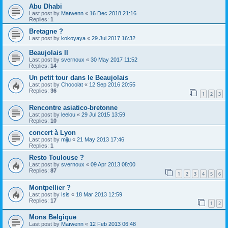
Abu Dhabi
Last post by
Maïwenn
«
16 Dec 2018 21:16
Replies:
1
Bretagne ?
Last post by
kokoyaya
«
29 Jul 2017 16:32
Beaujolais II
Last post by
svernoux
«
30 May 2017 11:52
Replies:
14
Un petit tour dans le Beaujolais
Last post by
Chocolat
«
12 Sep 2016 20:55
Replies:
36
1
2
3
Rencontre asiatico-bretonne
Last post by
leelou
«
29 Jul 2015 13:59
Replies:
10
concert à Lyon
Last post by
miju
«
21 May 2013 17:46
Replies:
1
Resto Toulouse ?
Last post by
svernoux
«
09 Apr 2013 08:00
Replies:
87
1
2
3
4
5
6
Montpellier ?
Last post by
Isis
«
18 Mar 2013 12:59
Replies:
17
1
2
Mons Belgique
Last post by
Maïwenn
«
12 Feb 2013 06:48