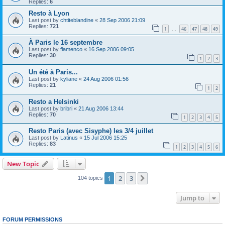
Replies:
6
Resto à Lyon
Last post by
chtiteblandine
«
28 Sep 2006 21:09
Replies:
721
1
46
47
48
49
…
À Paris le 16 septembre
Last post by
flamenco
«
16 Sep 2006 09:05
Replies:
30
1
2
3
Un été à Paris...
Last post by
kyliane
«
24 Aug 2006 01:56
Replies:
21
1
2
Resto a Helsinki
Last post by
bribri
«
21 Aug 2006 13:44
Replies:
70
1
2
3
4
5
Resto Paris (avec Sisyphe) les 3/4 juillet
Last post by
Latinus
«
15 Jul 2006 15:25
Replies:
83
1
2
3
4
5
6
New Topic
1
2
3
Next
104 topics
Jump to
FORUM PERMISSIONS