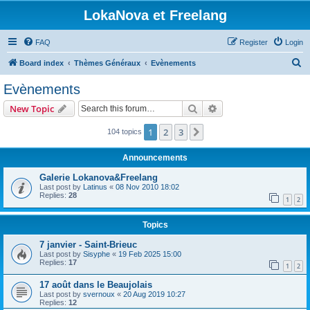
LokaNova et Freelang
FAQ
Register
Login
S
Board index
Thèmes Généraux
Evènements
e
Evènements
a
Search
Advanced search
New Topic
r
c
1
2
3
Next
104 topics
h
Announcements
Galerie Lokanova&Freelang
Last post by
Latinus
«
08 Nov 2010 18:02
Replies:
28
1
2
Topics
7 janvier - Saint-Brieuc
Last post by
Sisyphe
«
19 Feb 2025 15:00
Replies:
17
1
2
17 août dans le Beaujolais
Last post by
svernoux
«
20 Aug 2019 10:27
Replies:
12