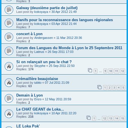
Replies:
3
Galway (deuxième partie de juillet)
Last post by
kokoyaya
«
30 Apr 2012 21:49
Manifs pour la reconnaissance des langues régionales
Last post by
kokoyaya
«
03 Apr 2012 21:44
Replies:
7
concert à Lyon
Last post by
Andergassen
«
11 Mar 2012 20:36
Replies:
2
Forum des Langues du Monde à Lyon le 25 Septembre 2011
Last post by
Latinus
«
26 Sep 2011 17:03
Replies:
2
Si on relançait un peu le chat ?
Last post by
Sisyphe
«
25 Sep 2011 22:50
Replies:
174
1
9
10
11
12
…
Crémaillère beaujolaise
Last post by
iubito
«
07 Jul 2011 21:09
Replies:
63
1
2
3
4
5
Demain à Lyon
Last post by
Enzo
«
12 May 2011 20:59
Replies:
2
Le CHAT GEANT de Loka...
Last post by
kokoyaya
«
10 Apr 2011 22:20
Replies:
216
1
12
13
14
15
…
LE Loka Pok'