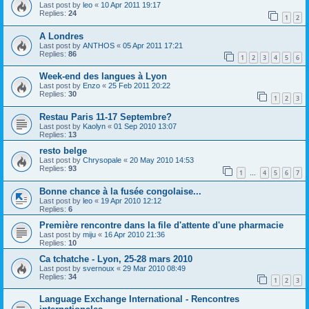
Last post by
leo
«
10 Apr 2011 19:17
Replies:
24
1
2
A Londres
Last post by
ANTHOS
«
05 Apr 2011 17:21
Replies:
86
1
2
3
4
5
6
Week-end des langues à Lyon
Last post by
Enzo
«
25 Feb 2011 20:22
Replies:
30
1
2
3
Restau Paris 11-17 Septembre?
Last post by
Kaolyn
«
01 Sep 2010 13:07
Replies:
13
resto belge
Last post by
Chrysopale
«
20 May 2010 14:53
Replies:
93
1
4
5
6
7
…
Bonne chance à la fusée congolaise...
Last post by
leo
«
19 Apr 2010 12:12
Replies:
6
Première rencontre dans la file d'attente d'une pharmacie
Last post by
miju
«
16 Apr 2010 21:36
Replies:
10
Ca tchatche - Lyon, 25-28 mars 2010
Last post by
svernoux
«
29 Mar 2010 08:49
Replies:
34
1
2
3
Language Exchange International - Rencontres