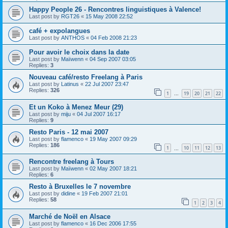
Happy People 26 - Rencontres linguistiques à Valence!
Last post by
RGT26
«
15 May 2008 22:52
café + expolangues
Last post by
ANTHOS
«
04 Feb 2008 21:23
Pour avoir le choix dans la date
Last post by
Maïwenn
«
04 Sep 2007 03:05
Replies:
3
Nouveau café/resto Freelang à Paris
Last post by
Latinus
«
22 Jul 2007 23:47
Replies:
326
1
19
20
21
22
…
Et un Koko à Menez Meur (29)
Last post by
miju
«
04 Jul 2007 16:17
Replies:
9
Resto Paris - 12 mai 2007
Last post by
flamenco
«
19 May 2007 09:29
Replies:
186
1
10
11
12
13
…
Rencontre freelang à Tours
Last post by
Maïwenn
«
02 May 2007 18:21
Replies:
6
Resto à Bruxelles le 7 novembre
Last post by
didine
«
19 Feb 2007 21:01
Replies:
58
1
2
3
4
Marché de Noël en Alsace
Last post by
flamenco
«
16 Dec 2006 17:55