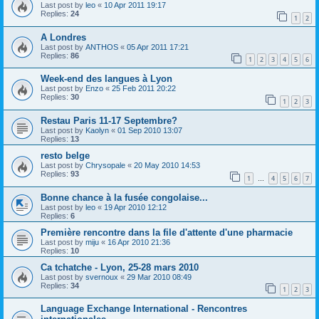
Last post by
leo
«
10 Apr 2011 19:17
Replies:
24
1
2
A Londres
Last post by
ANTHOS
«
05 Apr 2011 17:21
Replies:
86
1
2
3
4
5
6
Week-end des langues à Lyon
Last post by
Enzo
«
25 Feb 2011 20:22
Replies:
30
1
2
3
Restau Paris 11-17 Septembre?
Last post by
Kaolyn
«
01 Sep 2010 13:07
Replies:
13
resto belge
Last post by
Chrysopale
«
20 May 2010 14:53
Replies:
93
1
4
5
6
7
…
Bonne chance à la fusée congolaise...
Last post by
leo
«
19 Apr 2010 12:12
Replies:
6
Première rencontre dans la file d'attente d'une pharmacie
Last post by
miju
«
16 Apr 2010 21:36
Replies:
10
Ca tchatche - Lyon, 25-28 mars 2010
Last post by
svernoux
«
29 Mar 2010 08:49
Replies:
34
1
2
3
Language Exchange International - Rencontres