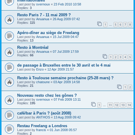
internationales
Last post by
svernoux
«
23 Feb 2010 10:58
Replies:
3
Resto Paris 7 - 11 mai 2009 ?
Last post by
Anuanua
«
26 Aug 2009 07:42
Replies:
115
1
5
6
7
8
…
Apéro-dîner au siège de Freelang
Last post by
Anuanua
«
15 Jul 2009 04:47
Replies:
13
Resto à Montréal
Last post by
Anuanua
«
07 Jul 2009 17:59
Replies:
66
1
2
3
4
5
de passage à Bruxelles entre le 30 avril et le 4 mai
Last post by
Enzo
«
12 Apr 2009 21:57
Resto à Toulouse semaine prochaine (25-28 mars) ?
Last post by
chatoune
«
03 Apr 2009 14:58
Replies:
21
1
2
Nouveau resto chez les gônes ?
Last post by
svernoux
«
07 Feb 2009 13:11
Replies:
195
1
11
12
13
14
…
café/bar à Paris ? (août 2008)
Last post by
ANTHOS
«
13 Aug 2008 09:42
Restau Freelang a Londres
Last post by
francis
«
01 Jun 2008 05:57
Replies:
2