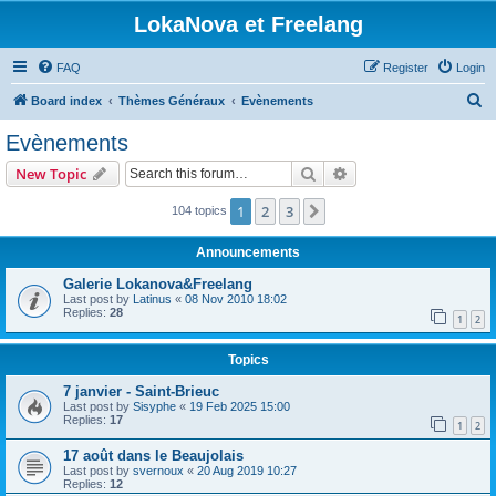
LokaNova et Freelang
FAQ
Register
Login
S
Board index
Thèmes Généraux
Evènements
e
Evènements
a
Search
Advanced search
New Topic
r
c
1
2
3
Next
104 topics
h
Announcements
Galerie Lokanova&Freelang
Last post by
Latinus
«
08 Nov 2010 18:02
Replies:
28
1
2
Topics
7 janvier - Saint-Brieuc
Last post by
Sisyphe
«
19 Feb 2025 15:00
Replies:
17
1
2
17 août dans le Beaujolais
Last post by
svernoux
«
20 Aug 2019 10:27
Replies:
12