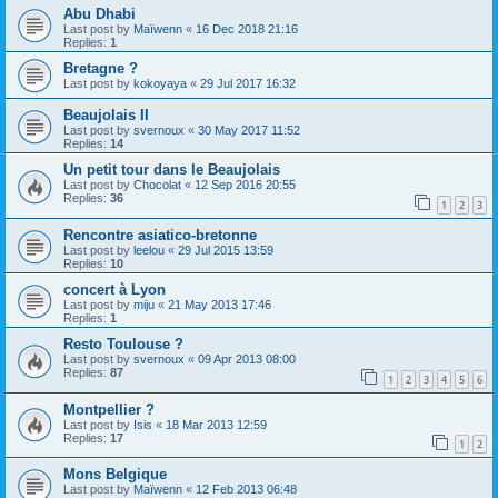
Abu Dhabi
Last post by
Maïwenn
«
16 Dec 2018 21:16
Replies:
1
Bretagne ?
Last post by
kokoyaya
«
29 Jul 2017 16:32
Beaujolais II
Last post by
svernoux
«
30 May 2017 11:52
Replies:
14
Un petit tour dans le Beaujolais
Last post by
Chocolat
«
12 Sep 2016 20:55
Replies:
36
1
2
3
Rencontre asiatico-bretonne
Last post by
leelou
«
29 Jul 2015 13:59
Replies:
10
concert à Lyon
Last post by
miju
«
21 May 2013 17:46
Replies:
1
Resto Toulouse ?
Last post by
svernoux
«
09 Apr 2013 08:00
Replies:
87
1
2
3
4
5
6
Montpellier ?
Last post by
Isis
«
18 Mar 2013 12:59
Replies:
17
1
2
Mons Belgique
Last post by
Maïwenn
«
12 Feb 2013 06:48