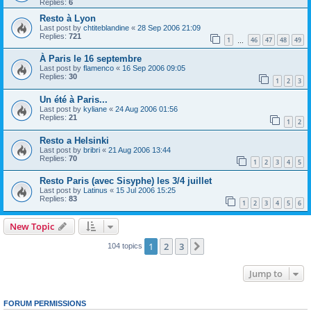
Replies:
6
Resto à Lyon
Last post by
chtiteblandine
«
28 Sep 2006 21:09
Replies:
721
1
46
47
48
49
…
À Paris le 16 septembre
Last post by
flamenco
«
16 Sep 2006 09:05
Replies:
30
1
2
3
Un été à Paris...
Last post by
kyliane
«
24 Aug 2006 01:56
Replies:
21
1
2
Resto a Helsinki
Last post by
bribri
«
21 Aug 2006 13:44
Replies:
70
1
2
3
4
5
Resto Paris (avec Sisyphe) les 3/4 juillet
Last post by
Latinus
«
15 Jul 2006 15:25
Replies:
83
1
2
3
4
5
6
New Topic
1
2
3
Next
104 topics
Jump to
FORUM PERMISSIONS