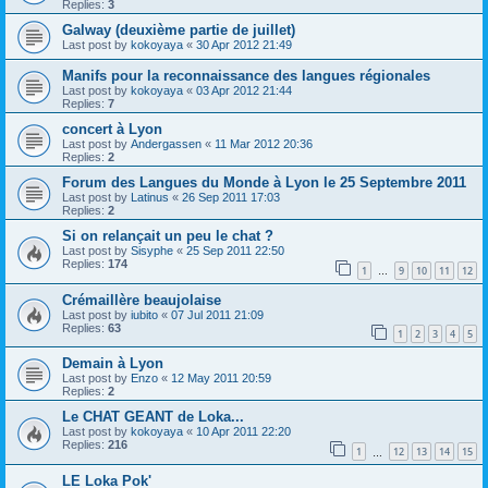
Replies:
3
Galway (deuxième partie de juillet)
Last post by
kokoyaya
«
30 Apr 2012 21:49
Manifs pour la reconnaissance des langues régionales
Last post by
kokoyaya
«
03 Apr 2012 21:44
Replies:
7
concert à Lyon
Last post by
Andergassen
«
11 Mar 2012 20:36
Replies:
2
Forum des Langues du Monde à Lyon le 25 Septembre 2011
Last post by
Latinus
«
26 Sep 2011 17:03
Replies:
2
Si on relançait un peu le chat ?
Last post by
Sisyphe
«
25 Sep 2011 22:50
Replies:
174
1
9
10
11
12
…
Crémaillère beaujolaise
Last post by
iubito
«
07 Jul 2011 21:09
Replies:
63
1
2
3
4
5
Demain à Lyon
Last post by
Enzo
«
12 May 2011 20:59
Replies:
2
Le CHAT GEANT de Loka...
Last post by
kokoyaya
«
10 Apr 2011 22:20
Replies:
216
1
12
13
14
15
…
LE Loka Pok'