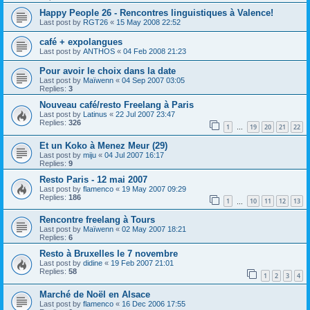
Happy People 26 - Rencontres linguistiques à Valence!
Last post by
RGT26
«
15 May 2008 22:52
café + expolangues
Last post by
ANTHOS
«
04 Feb 2008 21:23
Pour avoir le choix dans la date
Last post by
Maïwenn
«
04 Sep 2007 03:05
Replies:
3
Nouveau café/resto Freelang à Paris
Last post by
Latinus
«
22 Jul 2007 23:47
Replies:
326
1
19
20
21
22
…
Et un Koko à Menez Meur (29)
Last post by
miju
«
04 Jul 2007 16:17
Replies:
9
Resto Paris - 12 mai 2007
Last post by
flamenco
«
19 May 2007 09:29
Replies:
186
1
10
11
12
13
…
Rencontre freelang à Tours
Last post by
Maïwenn
«
02 May 2007 18:21
Replies:
6
Resto à Bruxelles le 7 novembre
Last post by
didine
«
19 Feb 2007 21:01
Replies:
58
1
2
3
4
Marché de Noël en Alsace
Last post by
flamenco
«
16 Dec 2006 17:55