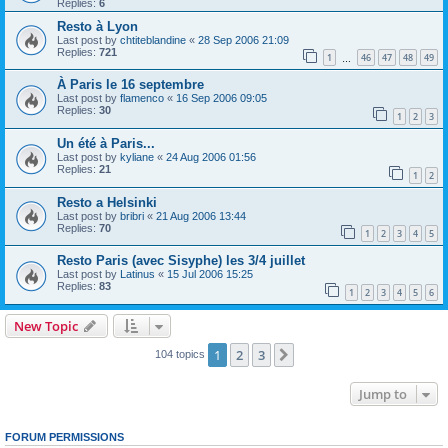
Replies:
6
Resto à Lyon
Last post by
chtiteblandine
«
28 Sep 2006 21:09
Replies:
721
1
46
47
48
49
…
À Paris le 16 septembre
Last post by
flamenco
«
16 Sep 2006 09:05
Replies:
30
1
2
3
Un été à Paris...
Last post by
kyliane
«
24 Aug 2006 01:56
Replies:
21
1
2
Resto a Helsinki
Last post by
bribri
«
21 Aug 2006 13:44
Replies:
70
1
2
3
4
5
Resto Paris (avec Sisyphe) les 3/4 juillet
Last post by
Latinus
«
15 Jul 2006 15:25
Replies:
83
1
2
3
4
5
6
New Topic
1
2
3
Next
104 topics
Jump to
FORUM PERMISSIONS