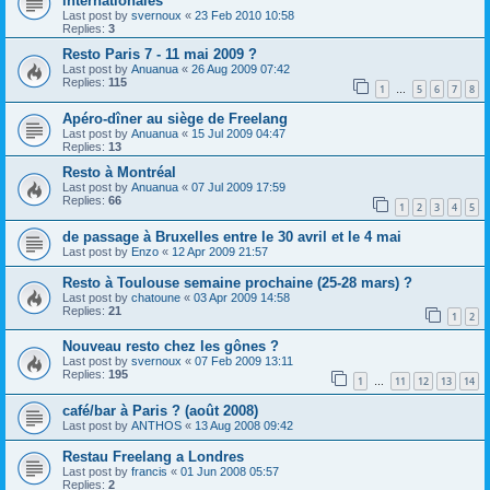
internationales
Last post by
svernoux
«
23 Feb 2010 10:58
Replies:
3
Resto Paris 7 - 11 mai 2009 ?
Last post by
Anuanua
«
26 Aug 2009 07:42
Replies:
115
1
5
6
7
8
…
Apéro-dîner au siège de Freelang
Last post by
Anuanua
«
15 Jul 2009 04:47
Replies:
13
Resto à Montréal
Last post by
Anuanua
«
07 Jul 2009 17:59
Replies:
66
1
2
3
4
5
de passage à Bruxelles entre le 30 avril et le 4 mai
Last post by
Enzo
«
12 Apr 2009 21:57
Resto à Toulouse semaine prochaine (25-28 mars) ?
Last post by
chatoune
«
03 Apr 2009 14:58
Replies:
21
1
2
Nouveau resto chez les gônes ?
Last post by
svernoux
«
07 Feb 2009 13:11
Replies:
195
1
11
12
13
14
…
café/bar à Paris ? (août 2008)
Last post by
ANTHOS
«
13 Aug 2008 09:42
Restau Freelang a Londres
Last post by
francis
«
01 Jun 2008 05:57
Replies:
2