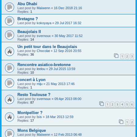
Abu Dhabi
Last post by
Maïwenn
«
16 Dec 2018 21:16
Replies:
1
Bretagne ?
Last post by
kokoyaya
«
29 Jul 2017 16:32
Beaujolais II
Last post by
svernoux
«
30 May 2017 11:52
Replies:
14
Un petit tour dans le Beaujolais
Last post by
Chocolat
«
12 Sep 2016 20:55
Replies:
36
1
2
3
Rencontre asiatico-bretonne
Last post by
leelou
«
29 Jul 2015 13:59
Replies:
10
concert à Lyon
Last post by
miju
«
21 May 2013 17:46
Replies:
1
Resto Toulouse ?
Last post by
svernoux
«
09 Apr 2013 08:00
Replies:
87
1
2
3
4
5
6
Montpellier ?
Last post by
Isis
«
18 Mar 2013 12:59
Replies:
17
1
2
Mons Belgique
Last post by
Maïwenn
«
12 Feb 2013 06:48