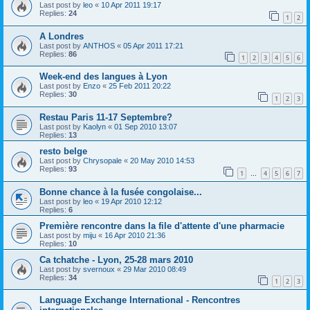
Last post by
leo
«
10 Apr 2011 19:17
Replies:
24
1
2
A Londres
Last post by
ANTHOS
«
05 Apr 2011 17:21
Replies:
86
1
2
3
4
5
6
Week-end des langues à Lyon
Last post by
Enzo
«
25 Feb 2011 20:22
Replies:
30
1
2
3
Restau Paris 11-17 Septembre?
Last post by
Kaolyn
«
01 Sep 2010 13:07
Replies:
13
resto belge
Last post by
Chrysopale
«
20 May 2010 14:53
Replies:
93
1
4
5
6
7
…
Bonne chance à la fusée congolaise...
Last post by
leo
«
19 Apr 2010 12:12
Replies:
6
Première rencontre dans la file d'attente d'une pharmacie
Last post by
miju
«
16 Apr 2010 21:36
Replies:
10
Ca tchatche - Lyon, 25-28 mars 2010
Last post by
svernoux
«
29 Mar 2010 08:49
Replies:
34
1
2
3
Language Exchange International - Rencontres