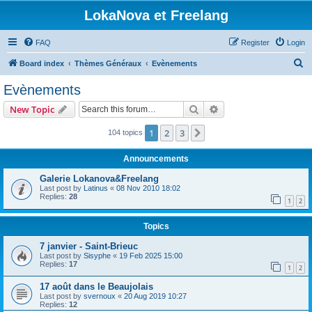
LokaNova et Freelang
FAQ
Register
Login
S
Board index
Thèmes Généraux
Evènements
e
Evènements
a
Search
Advanced search
New Topic
r
c
1
2
3
Next
104 topics
h
Announcements
Galerie Lokanova&Freelang
Last post by
Latinus
«
08 Nov 2010 18:02
Replies:
28
1
2
Topics
7 janvier - Saint-Brieuc
Last post by
Sisyphe
«
19 Feb 2025 15:00
Replies:
17
1
2
17 août dans le Beaujolais
Last post by
svernoux
«
20 Aug 2019 10:27
Replies:
12