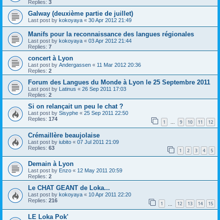
Replies:
3
Galway (deuxième partie de juillet)
Last post by
kokoyaya
«
30 Apr 2012 21:49
Manifs pour la reconnaissance des langues régionales
Last post by
kokoyaya
«
03 Apr 2012 21:44
Replies:
7
concert à Lyon
Last post by
Andergassen
«
11 Mar 2012 20:36
Replies:
2
Forum des Langues du Monde à Lyon le 25 Septembre 2011
Last post by
Latinus
«
26 Sep 2011 17:03
Replies:
2
Si on relançait un peu le chat ?
Last post by
Sisyphe
«
25 Sep 2011 22:50
Replies:
174
1
9
10
11
12
…
Crémaillère beaujolaise
Last post by
iubito
«
07 Jul 2011 21:09
Replies:
63
1
2
3
4
5
Demain à Lyon
Last post by
Enzo
«
12 May 2011 20:59
Replies:
2
Le CHAT GEANT de Loka...
Last post by
kokoyaya
«
10 Apr 2011 22:20
Replies:
216
1
12
13
14
15
…
LE Loka Pok'