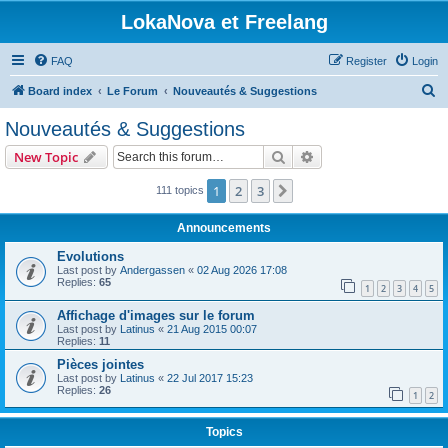
LokaNova et Freelang
FAQ
Register
Login
S
Board index
Le Forum
Nouveautés & Suggestions
e
Nouveautés & Suggestions
a
Search
Advanced search
New Topic
r
c
1
2
3
Next
111 topics
h
Announcements
Evolutions
Last post by
Andergassen
«
02 Aug 2026 17:08
Replies:
65
1
2
3
4
5
Affichage d'images sur le forum
Last post by
Latinus
«
21 Aug 2015 00:07
Replies:
11
Pièces jointes
Last post by
Latinus
«
22 Jul 2017 15:23
Replies:
26
1
2
Topics