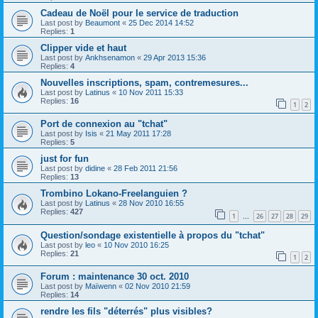
Cadeau de Noël pour le service de traduction
Last post by
Beaumont
«
25 Dec 2014 14:52
Replies:
1
Clipper vide et haut
Last post by
Ankhsenamon
«
29 Apr 2013 15:36
Replies:
4
Nouvelles inscriptions, spam, contremesures...
Last post by
Latinus
«
10 Nov 2011 15:33
Replies:
16
1
2
Port de connexion au "tchat"
Last post by
Isis
«
21 May 2011 17:28
Replies:
5
just for fun
Last post by
didine
«
28 Feb 2011 21:56
Replies:
13
Trombino Lokano-Freelanguien ?
Last post by
Latinus
«
28 Nov 2010 16:55
Replies:
427
1
26
27
28
29
…
Question/sondage existentielle à propos du "tchat"
Last post by
leo
«
10 Nov 2010 16:25
Replies:
21
1
2
Forum : maintenance 30 oct. 2010
Last post by
Maïwenn
«
02 Nov 2010 21:59
Replies:
14
rendre les fils "déterrés" plus visibles?