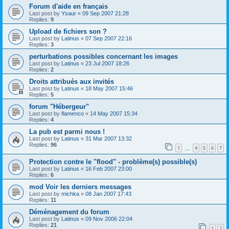
Forum d'aide en français
Last post by
Ysaur
«
09 Sep 2007 21:28
Replies:
9
Upload de fichiers son ?
Last post by
Latinus
«
07 Sep 2007 22:16
Replies:
3
perturbations possibles concernant les images
Last post by
Latinus
«
23 Jul 2007 18:26
Replies:
2
Droits attribués aux invités
Last post by
Latinus
«
18 May 2007 15:46
Replies:
5
forum "Hébergeur"
Last post by
flamenco
«
14 May 2007 15:34
Replies:
4
La pub est parmi nous !
Last post by
Latinus
«
31 Mar 2007 13:32
Replies:
96
1
4
5
6
7
…
Protection contre le "flood" - problème(s) possible(s)
Last post by
Latinus
«
16 Feb 2007 23:00
Replies:
6
mod Voir les derniers messages
Last post by
michka
«
08 Jan 2007 17:43
Replies:
11
Déménagement du forum
Last post by
Latinus
«
09 Nov 2006 22:04
Replies:
21
1
2