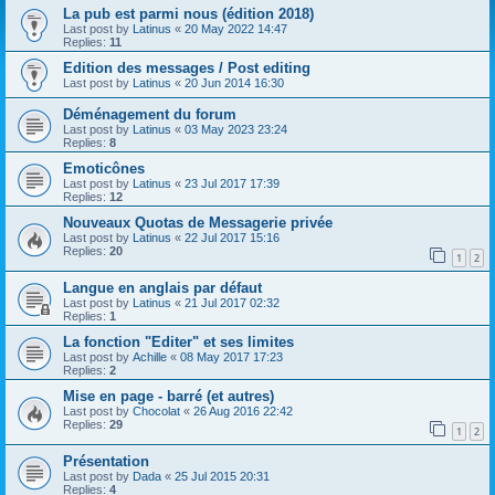
La pub est parmi nous (édition 2018)
Last post by
Latinus
«
20 May 2022 14:47
Replies:
11
Edition des messages / Post editing
Last post by
Latinus
«
20 Jun 2014 16:30
Déménagement du forum
Last post by
Latinus
«
03 May 2023 23:24
Replies:
8
Emoticônes
Last post by
Latinus
«
23 Jul 2017 17:39
Replies:
12
Nouveaux Quotas de Messagerie privée
Last post by
Latinus
«
22 Jul 2017 15:16
Replies:
20
1
2
Langue en anglais par défaut
Last post by
Latinus
«
21 Jul 2017 02:32
Replies:
1
La fonction "Editer" et ses limites
Last post by
Achille
«
08 May 2017 17:23
Replies:
2
Mise en page - barré (et autres)
Last post by
Chocolat
«
26 Aug 2016 22:42
Replies:
29
1
2
Présentation
Last post by
Dada
«
25 Jul 2015 20:31
Replies:
4