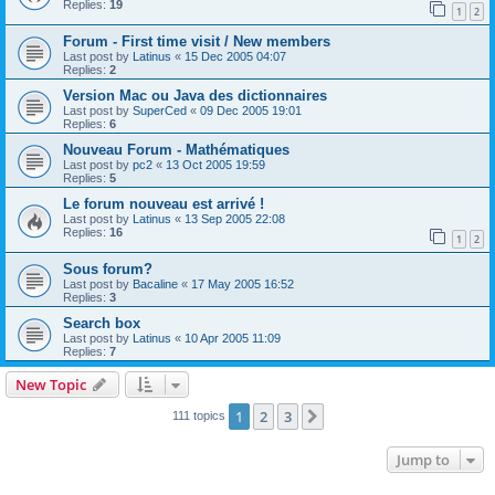
Replies:
19
1
2
Forum - First time visit / New members
Last post by
Latinus
«
15 Dec 2005 04:07
Replies:
2
Version Mac ou Java des dictionnaires
Last post by
SuperCed
«
09 Dec 2005 19:01
Replies:
6
Nouveau Forum - Mathématiques
Last post by
pc2
«
13 Oct 2005 19:59
Replies:
5
Le forum nouveau est arrivé !
Last post by
Latinus
«
13 Sep 2005 22:08
Replies:
16
1
2
Sous forum?
Last post by
Bacaline
«
17 May 2005 16:52
Replies:
3
Search box
Last post by
Latinus
«
10 Apr 2005 11:09
Replies:
7
New Topic
1
2
3
Next
111 topics
Jump to