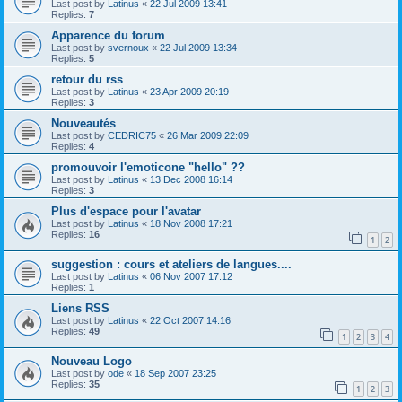
Last post by
Latinus
«
22 Jul 2009 13:41
Replies:
7
Apparence du forum
Last post by
svernoux
«
22 Jul 2009 13:34
Replies:
5
retour du rss
Last post by
Latinus
«
23 Apr 2009 20:19
Replies:
3
Nouveautés
Last post by
CEDRIC75
«
26 Mar 2009 22:09
Replies:
4
promouvoir l'emoticone "hello" ??
Last post by
Latinus
«
13 Dec 2008 16:14
Replies:
3
Plus d'espace pour l'avatar
Last post by
Latinus
«
18 Nov 2008 17:21
Replies:
16
1
2
suggestion : cours et ateliers de langues....
Last post by
Latinus
«
06 Nov 2007 17:12
Replies:
1
Liens RSS
Last post by
Latinus
«
22 Oct 2007 14:16
Replies:
49
1
2
3
4
Nouveau Logo
Last post by
ode
«
18 Sep 2007 23:25
Replies:
35
1
2
3