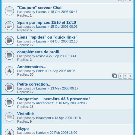
"Coupure" serveur Chat
Last post by
Latinus
«
18 Oct 2006 00:41
Replies:
1
Spam par mp ces 11/10 et 12/10
Last post by
Latinus
«
15 Oct 2006 00:03
Replies:
5
Liens "rapides" ou "quick links".
Last post by
Latinus
«
04 Oct 2006 22:10
Replies:
12
compléments de profil
Last post by
resina
«
22 Sep 2006 13:41
Replies:
2
Anniversaires...
Last post by
Shirin
«
14 Sep 2006 09:03
Replies:
30
1
2
3
Petite correction...
Last post by
Latinus
«
13 May 2006 00:17
Replies:
12
Suggestion... peut-être déjà présentée !
Last post by
allexandra31
«
10 May 2006 09:03
Replies:
13
Visibilité
Last post by
Beaumont
«
18 Apr 2006 11:18
Replies:
9
Skype
Last post by
Kaolyn
«
20 Feb 2006 16:00