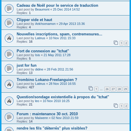
Cadeau de Noël pour le service de traduction
Last post by
Beaumont
«
25 Dec 2014 14:52
Replies:
1
Clipper vide et haut
Last post by
Ankhsenamon
«
29 Apr 2013 15:36
Replies:
4
Nouvelles inscriptions, spam, contremesures...
Last post by
Latinus
«
10 Nov 2011 15:33
Replies:
16
1
2
Port de connexion au "tchat"
Last post by
Isis
«
21 May 2011 17:28
Replies:
5
just for fun
Last post by
didine
«
28 Feb 2011 21:56
Replies:
13
Trombino Lokano-Freelanguien ?
Last post by
Latinus
«
28 Nov 2010 16:55
Replies:
427
1
26
27
28
29
…
Question/sondage existentielle à propos du "tchat"
Last post by
leo
«
10 Nov 2010 16:25
Replies:
21
1
2
Forum : maintenance 30 oct. 2010
Last post by
Maïwenn
«
02 Nov 2010 21:59
Replies:
14
rendre les fils "déterrés" plus visibles?