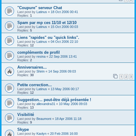
"Coupure" serveur Chat
Last post by
Latinus
«
18 Oct 2006 00:41
Replies:
1
Spam par mp ces 11/10 et 12/10
Last post by
Latinus
«
15 Oct 2006 00:03
Replies:
5
Liens "rapides" ou "quick links".
Last post by
Latinus
«
04 Oct 2006 22:10
Replies:
12
compléments de profil
Last post by
resina
«
22 Sep 2006 13:41
Replies:
2
Anniversaires...
Last post by
Shirin
«
14 Sep 2006 09:03
Replies:
30
1
2
3
Petite correction...
Last post by
Latinus
«
13 May 2006 00:17
Replies:
12
Suggestion... peut-être déjà présentée !
Last post by
allexandra31
«
10 May 2006 09:03
Replies:
13
Visibilité
Last post by
Beaumont
«
18 Apr 2006 11:18
Replies:
9
Skype
Last post by
Kaolyn
«
20 Feb 2006 16:00