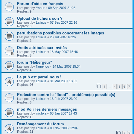
Forum d'aide en français
Last post by
Ysaur
«
09 Sep 2007 21:28
Replies:
9
Upload de fichiers son ?
Last post by
Latinus
«
07 Sep 2007 22:16
Replies:
3
perturbations possibles concernant les images
Last post by
Latinus
«
23 Jul 2007 18:26
Replies:
2
Droits attribués aux invités
Last post by
Latinus
«
18 May 2007 15:46
Replies:
5
forum "Hébergeur"
Last post by
flamenco
«
14 May 2007 15:34
Replies:
4
La pub est parmi nous !
Last post by
Latinus
«
31 Mar 2007 13:32
Replies:
96
1
4
5
6
7
…
Protection contre le "flood" - problème(s) possible(s)
Last post by
Latinus
«
16 Feb 2007 23:00
Replies:
6
mod Voir les derniers messages
Last post by
michka
«
08 Jan 2007 17:43
Replies:
11
Déménagement du forum
Last post by
Latinus
«
09 Nov 2006 22:04
Replies:
21
1
2