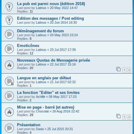
La pub est parmi nous (édition 2018)
Last post by
Latinus
«
20 May 2022 14:47
Replies:
11
Edition des messages / Post editing
Last post by
Latinus
«
20 Jun 2014 16:30
Déménagement du forum
Last post by
Latinus
«
03 May 2023 23:24
Replies:
8
Emoticônes
Last post by
Latinus
«
23 Jul 2017 17:39
Replies:
12
Nouveaux Quotas de Messagerie privée
Last post by
Latinus
«
22 Jul 2017 15:16
Replies:
20
1
2
Langue en anglais par défaut
Last post by
Latinus
«
21 Jul 2017 02:32
Replies:
1
La fonction "Editer" et ses limites
Last post by
Achille
«
08 May 2017 17:23
Replies:
2
Mise en page - barré (et autres)
Last post by
Chocolat
«
26 Aug 2016 22:42
Replies:
29
1
2
Présentation
Last post by
Dada
«
25 Jul 2015 20:31
Replies:
4