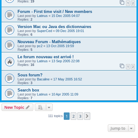
Replies:
19
1
2
Forum - First time visit / New members
Last post by
Latinus
«
15 Dec 2005 04:07
Replies:
2
Version Mac ou Java des dictionnaires
Last post by
SuperCed
«
09 Dec 2005 19:01
Replies:
6
Nouveau Forum - Mathématiques
Last post by
pc2
«
13 Oct 2005 19:59
Replies:
5
Le forum nouveau est arrivé !
Last post by
Latinus
«
13 Sep 2005 22:08
Replies:
16
1
2
Sous forum?
Last post by
Bacaline
«
17 May 2005 16:52
Replies:
3
Search box
Last post by
Latinus
«
10 Apr 2005 11:09
Replies:
7
New Topic
1
2
3
Next
111 topics
Jump to