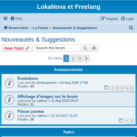
LokaNova et Freelang
FAQ
Register
Login
S
Board index
Le Forum
Nouveautés & Suggestions
e
Nouveautés & Suggestions
a
Search
Advanced search
New Topic
r
c
1
2
3
Next
111 topics
h
Announcements
Evolutions
Last post by
Andergassen
«
02 Aug 2026 17:08
Replies:
65
1
2
3
4
5
Affichage d'images sur le forum
Last post by
Latinus
«
21 Aug 2015 00:07
Replies:
11
Pièces jointes
Last post by
Latinus
«
22 Jul 2017 15:23
Replies:
26
1
2
Topics