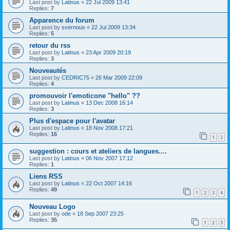
Last post by
Latinus
«
22 Jul 2009 13:41
Replies:
7
Apparence du forum
Last post by
svernoux
«
22 Jul 2009 13:34
Replies:
5
retour du rss
Last post by
Latinus
«
23 Apr 2009 20:19
Replies:
3
Nouveautés
Last post by
CEDRIC75
«
26 Mar 2009 22:09
Replies:
4
promouvoir l'emoticone "hello" ??
Last post by
Latinus
«
13 Dec 2008 16:14
Replies:
3
Plus d'espace pour l'avatar
Last post by
Latinus
«
18 Nov 2008 17:21
Replies:
16
1
2
suggestion : cours et ateliers de langues....
Last post by
Latinus
«
06 Nov 2007 17:12
Replies:
1
Liens RSS
Last post by
Latinus
«
22 Oct 2007 14:16
Replies:
49
1
2
3
4
Nouveau Logo
Last post by
ode
«
18 Sep 2007 23:25
Replies:
35
1
2
3