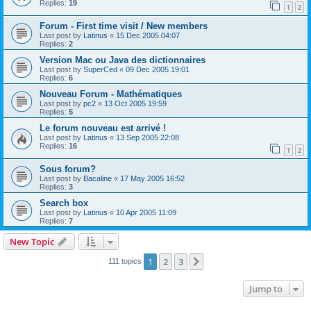
Replies:
19
1
2
Forum - First time visit / New members
Last post by
Latinus
«
15 Dec 2005 04:07
Replies:
2
Version Mac ou Java des dictionnaires
Last post by
SuperCed
«
09 Dec 2005 19:01
Replies:
6
Nouveau Forum - Mathématiques
Last post by
pc2
«
13 Oct 2005 19:59
Replies:
5
Le forum nouveau est arrivé !
Last post by
Latinus
«
13 Sep 2005 22:08
Replies:
16
1
2
Sous forum?
Last post by
Bacaline
«
17 May 2005 16:52
Replies:
3
Search box
Last post by
Latinus
«
10 Apr 2005 11:09
Replies:
7
New Topic
1
2
3
Next
111 topics
Jump to