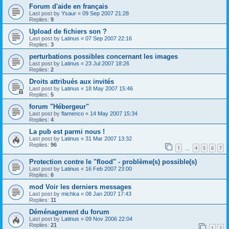
Forum d'aide en français
Last post by
Ysaur
«
09 Sep 2007 21:28
Replies:
9
Upload de fichiers son ?
Last post by
Latinus
«
07 Sep 2007 22:16
Replies:
3
perturbations possibles concernant les images
Last post by
Latinus
«
23 Jul 2007 18:26
Replies:
2
Droits attribués aux invités
Last post by
Latinus
«
18 May 2007 15:46
Replies:
5
forum "Hébergeur"
Last post by
flamenco
«
14 May 2007 15:34
Replies:
4
La pub est parmi nous !
Last post by
Latinus
«
31 Mar 2007 13:32
Replies:
96
1
4
5
6
7
…
Protection contre le "flood" - problème(s) possible(s)
Last post by
Latinus
«
16 Feb 2007 23:00
Replies:
6
mod Voir les derniers messages
Last post by
michka
«
08 Jan 2007 17:43
Replies:
11
Déménagement du forum
Last post by
Latinus
«
09 Nov 2006 22:04
Replies:
21
1
2