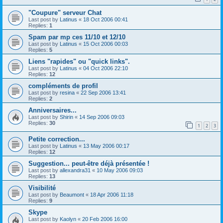
"Coupure" serveur Chat
Last post by
Latinus
«
18 Oct 2006 00:41
Replies:
1
Spam par mp ces 11/10 et 12/10
Last post by
Latinus
«
15 Oct 2006 00:03
Replies:
5
Liens "rapides" ou "quick links".
Last post by
Latinus
«
04 Oct 2006 22:10
Replies:
12
compléments de profil
Last post by
resina
«
22 Sep 2006 13:41
Replies:
2
Anniversaires...
Last post by
Shirin
«
14 Sep 2006 09:03
Replies:
30
1
2
3
Petite correction...
Last post by
Latinus
«
13 May 2006 00:17
Replies:
12
Suggestion... peut-être déjà présentée !
Last post by
allexandra31
«
10 May 2006 09:03
Replies:
13
Visibilité
Last post by
Beaumont
«
18 Apr 2006 11:18
Replies:
9
Skype
Last post by
Kaolyn
«
20 Feb 2006 16:00