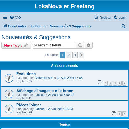
LokaNova et Freelang
FAQ
Register
Login
S
Board index
Le Forum
Nouveautés & Suggestions
e
Nouveautés & Suggestions
a
Search
Advanced search
New Topic
r
c
1
2
3
Next
111 topics
h
Announcements
Evolutions
Last post by
Andergassen
«
02 Aug 2026 17:08
Replies:
65
1
2
3
4
5
Affichage d'images sur le forum
Last post by
Latinus
«
21 Aug 2015 00:07
Replies:
11
Pièces jointes
Last post by
Latinus
«
22 Jul 2017 15:23
Replies:
26
1
2
Topics