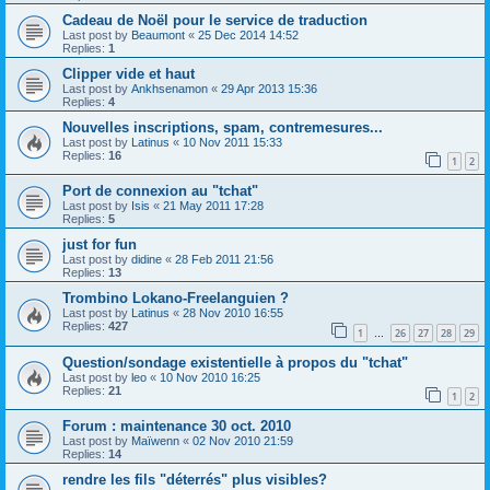
Cadeau de Noël pour le service de traduction
Last post by
Beaumont
«
25 Dec 2014 14:52
Replies:
1
Clipper vide et haut
Last post by
Ankhsenamon
«
29 Apr 2013 15:36
Replies:
4
Nouvelles inscriptions, spam, contremesures...
Last post by
Latinus
«
10 Nov 2011 15:33
Replies:
16
1
2
Port de connexion au "tchat"
Last post by
Isis
«
21 May 2011 17:28
Replies:
5
just for fun
Last post by
didine
«
28 Feb 2011 21:56
Replies:
13
Trombino Lokano-Freelanguien ?
Last post by
Latinus
«
28 Nov 2010 16:55
Replies:
427
1
26
27
28
29
…
Question/sondage existentielle à propos du "tchat"
Last post by
leo
«
10 Nov 2010 16:25
Replies:
21
1
2
Forum : maintenance 30 oct. 2010
Last post by
Maïwenn
«
02 Nov 2010 21:59
Replies:
14
rendre les fils "déterrés" plus visibles?