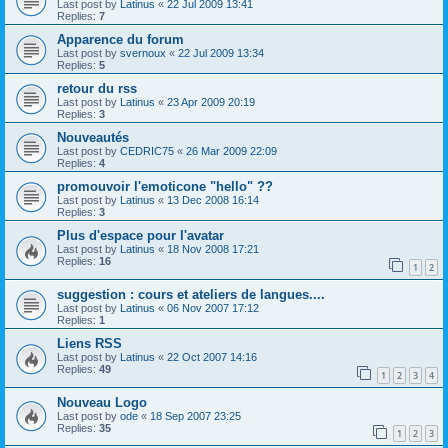
Last post by
Latinus
«
22 Jul 2009 13:41
Replies:
7
Apparence du forum
Last post by
svernoux
«
22 Jul 2009 13:34
Replies:
5
retour du rss
Last post by
Latinus
«
23 Apr 2009 20:19
Replies:
3
Nouveautés
Last post by
CEDRIC75
«
26 Mar 2009 22:09
Replies:
4
promouvoir l'emoticone "hello" ??
Last post by
Latinus
«
13 Dec 2008 16:14
Replies:
3
Plus d'espace pour l'avatar
Last post by
Latinus
«
18 Nov 2008 17:21
Replies:
16
1
2
suggestion : cours et ateliers de langues....
Last post by
Latinus
«
06 Nov 2007 17:12
Replies:
1
Liens RSS
Last post by
Latinus
«
22 Oct 2007 14:16
Replies:
49
1
2
3
4
Nouveau Logo
Last post by
ode
«
18 Sep 2007 23:25
Replies:
35
1
2
3