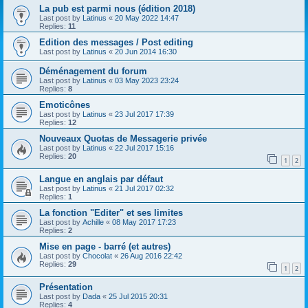
La pub est parmi nous (édition 2018)
Last post by
Latinus
«
20 May 2022 14:47
Replies:
11
Edition des messages / Post editing
Last post by
Latinus
«
20 Jun 2014 16:30
Déménagement du forum
Last post by
Latinus
«
03 May 2023 23:24
Replies:
8
Emoticônes
Last post by
Latinus
«
23 Jul 2017 17:39
Replies:
12
Nouveaux Quotas de Messagerie privée
Last post by
Latinus
«
22 Jul 2017 15:16
Replies:
20
1
2
Langue en anglais par défaut
Last post by
Latinus
«
21 Jul 2017 02:32
Replies:
1
La fonction "Editer" et ses limites
Last post by
Achille
«
08 May 2017 17:23
Replies:
2
Mise en page - barré (et autres)
Last post by
Chocolat
«
26 Aug 2016 22:42
Replies:
29
1
2
Présentation
Last post by
Dada
«
25 Jul 2015 20:31
Replies:
4